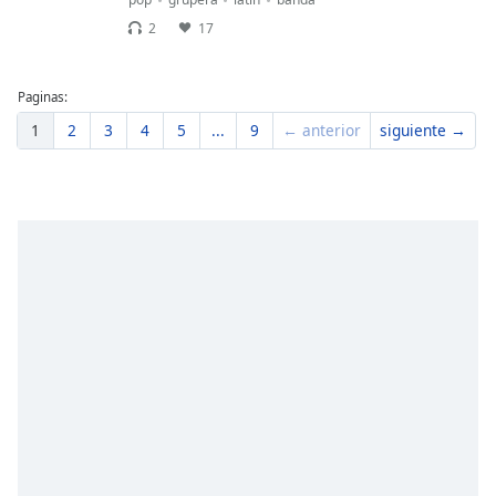
2
17
Paginas:
1
2
3
4
5
...
9
← anterior
siguiente →