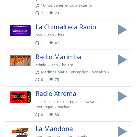
Font
16-nos tienen envidia-extermi
Family
2
23
La Chimalteca Radio
Reset
pop
latin
hits
Done
1
47
Close
Modal
Dialog
Radio Marimba
End
ethnic
latin
bolero
of
Marimba Maria Concepcion - Mosaico Nacional 7
dialog
window.
0
75
Radio Xtrema
electronic
rock
reggae
salsa
merengue
bachata
0
50
La Mandona
pop
grupera
latin
banda