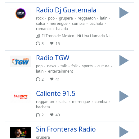
Radio Dj Guatemala
Opacity
rock
pop
grupera
reggaeton
latin
salsa
merengue
cumbia
bachata
romantic
balada
Caption
El Trono de Mexico - Ni Una Llamada Ni Un Detalle
Area
3
15
Background
Color
Radio TGW
pop
news
talk
folk
sports
culture
Opacity
latin
entertainment
2
41
Font
Caliente 91.5
Size
reggaeton
salsa
merengue
cumbia
bachata
Text
2
40
Edge
Style
Sin Fronteras Radio
grupera