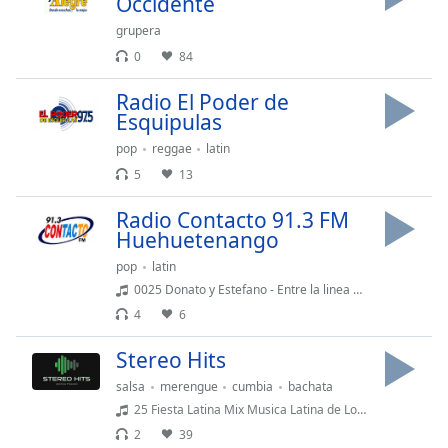
Occidente
of
dialog
grupera
window.
0
84
Escape
will
Radio El Poder de
cancel
Esquipulas
and
pop
reggae
latin
close
5
13
the
window.
Radio Contacto 91.3 FM
Huehuetenango
Text
pop
latin
Color
0025 Donato y Estefano - Entre la linea del bien y la linea del mal
4
6
Opacity
Stereo Hits
salsa
merengue
cumbia
bachata
Text
Background
25 Fiesta Latina Mix Musica Latina de Los 80s y 90s Rock En Español Retro Latin Music Mix
Color
2
39