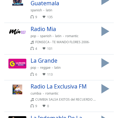
Remaining
Guatemala
Time
-
spanish
latin
-:-
9
135
1x
Radio Mia
Playback
Rate
pop
spanish
latin
romantic
FONSECA - TE MANDO FLORES 2006-
Chapters
4
101
Chapters
La Grande
Descriptions
pop
reggae
latin
descriptions
6
113
off
,
Radio La Exclusiva FM
selected
cumbia
romantic
Subtitles
CUMBIA SALSA EXITOS del RECUERDO 2 - VIEJITAS BONITAS
subtitles
9
0
settings
,