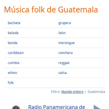
loading.
Música folk de Guatemala
Play
Video
Play
bachata
grupera
Skip
Backward
Skip
balada
latin
Forward
Mute
banda
merengue
Current
Time
0:00
caribbean
ranchera
/
Duration
-:-
cumbia
reggae
Loaded
:
ethnic
salsa
0.00%
Stream
folk
Type
LIVE
Seek to
Filtro:
Mundo entero
Guatemala
live,
currently
behind
live
LIVE
Radio Panamericana de