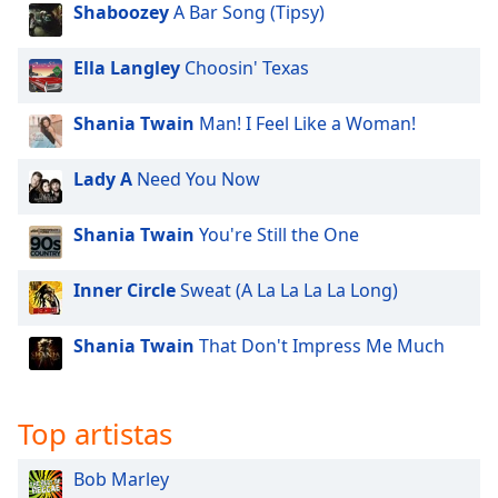
Shaboozey
A Bar Song (Tipsy)
Ella Langley
Choosin' Texas
Shania Twain
Man! I Feel Like a Woman!
Lady A
Need You Now
Shania Twain
You're Still the One
Inner Circle
Sweat (A La La La La Long)
Shania Twain
That Don't Impress Me Much
Top artistas
Bob Marley