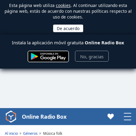
Esta página web utiliza
cookies
. Al continuar utilizando esta
página web, estás de acuerdo con nuestras políticas respecto al
uso de cookies.
Instala la aplicación móvil gratuita
Online Radio Box
No, gracias
Online Radio Box
Video
Player
is
Al inicio
Géneros
Música folk