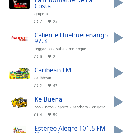
La Indomable De La
opens
Costa
subtitles
settings
grupera
dialog
7
25
subtitles
off
,
Caliente Huehuetenango
selected
97.3
reggaeton
salsa
merengue
Audio
Track
6
2
Picture-
Caribean FM
in-
Picture
caribbean
Fullscreen
2
47
This
is
Ke Buena
a
pop
news
sports
ranchera
grupera
modal
window.
4
50
Estereo Alegre 101.5 FM
Beginning