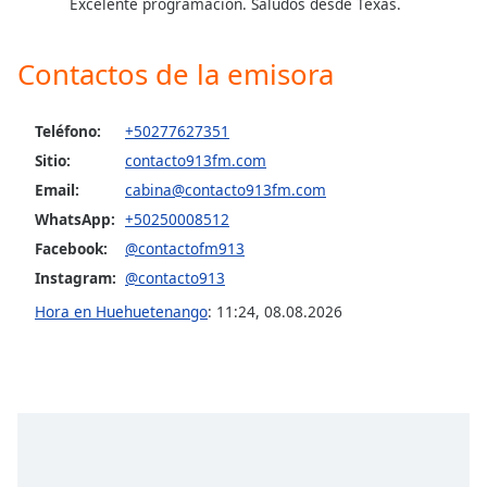
Excelente programación. Saludos desde Texas.
Opacity
Contactos de la emisora
Caption
Teléfono:
+50277627351
Area
Background
Sitio:
contacto913fm.com
Color
Email:
cabina@contacto913fm.com
WhatsApp:
+50250008512
Opacity
Facebook:
@contactofm913
Instagram:
@contacto913
Font
Hora en Huehuetenango
:
11:24
,
08.08.2026
Size
Text
Edge
Style