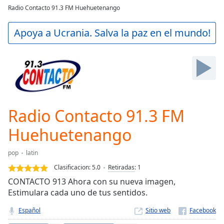
loading.
Radio Contacto 91.3 FM Huehuetenango
Play
Video
Apoya a Ucrania. Salva la paz en el mundo!
Play
Skip
Backward
Skip
Forward
Mute
Current
Time
0:00
Radio Contacto 91.3 FM
/
Duration
-:-
Huehuetenango
Loaded
:
0.00%
pop
latin
Stream
Clasificacion:
5.0
Retiradas
:
1
Type
LIVE
CONTACTO 913 Ahora con su nueva imagen,
Seek to
Estimulara cada uno de tus sentidos.
live,
currently
behind
Español
Sitio web
live
LIVE