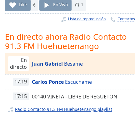
Remaining
Like
6
En Vivo
1
Time
-
-:-
Lista de reproducción
Contactos
1x
En directo ahora Radio Contacto
Playback
Rate
91.3 FM Huehuetenango
Chapters
En
Juan Gabriel
Besame
Chapters
directo
Descriptions
17:19
Carlos Ponce
Escuchame
descriptions
off
,
17:15
00140 VINETA - LIBRE DE REGUETON
selected
Radio Contacto 91.3 FM Huehuetenango playlist
Subtitles
subtitles
settings
,