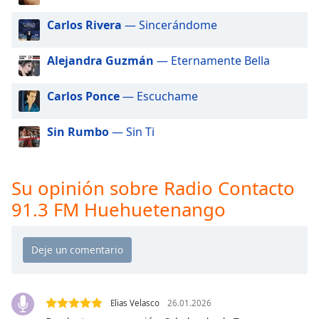
of
dialog
Carlos Rivera
— Sincerándome
window.
Escape
Alejandra Guzmán
— Eternamente Bella
will
cancel
Carlos Ponce
— Escuchame
and
close
the
Sin Rumbo
— Sin Ti
window.
Text
Su opinión sobre Radio Contacto
Color
91.3 FM Huehuetenango
Opacity
Text
Background
Elias Velasco
26.01.2026
Color