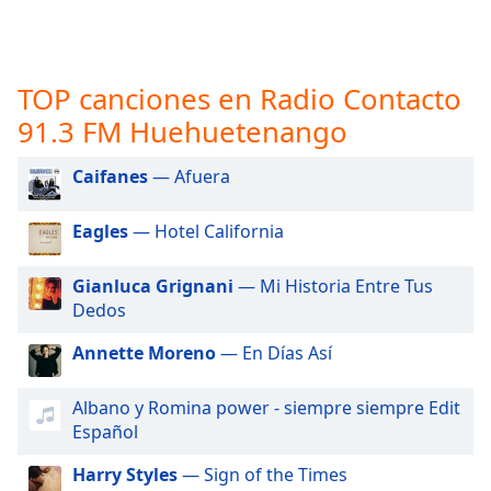
opens
subtitles
settings
dialog
TOP canciones en Radio Contacto
subtitles
off
,
91.3 FM Huehuetenango
selected
Caifanes
— Afuera
Audio
Track
Eagles
— Hotel California
Picture-
in-
Picture
Gianluca Grignani
— Mi Historia Entre Tus
Fullscreen
Dedos
This
Annette Moreno
— En Días Así
is
a
modal
Albano y Romina power - siempre siempre Edit
window.
Español
Harry Styles
— Sign of the Times
Beginning