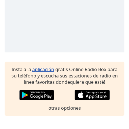
Font
Family
Reset
Done
Close
Modal
Dialog
End
of
Instala la
aplicación
gratis Online Radio Box para
dialog
su teléfono y escucha sus estaciones de radio en
window.
línea favoritas dondequiera que esté!
otras opciones