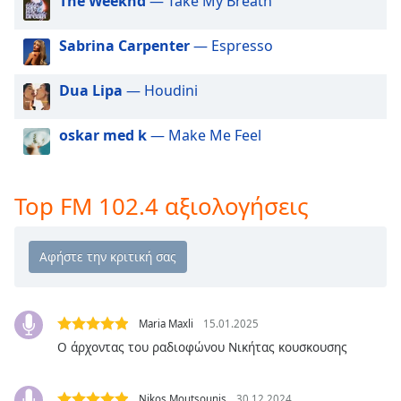
The Weeknd
— Take My Breath
Beginning
of
dialog
Sabrina Carpenter
— Espresso
window.
Escape
Dua Lipa
— Houdini
will
cancel
oskar med k
— Make Me Feel
and
close
the
window.
Top FM 102.4 αξιολογήσεις
Text
Color
Opacity
Maria Maxli
15.01.2025
Ο άρχοντας του ραδιοφώνου Νικήτας κουσκουσης
Text
Background
Nikos Moutsounis
30.12.2024