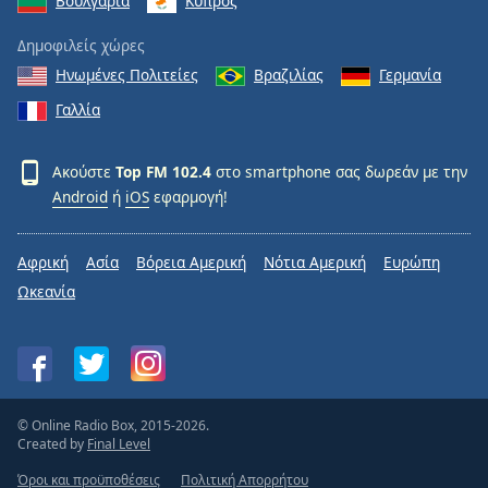
Βουλγαρία
Κύπρος
Δημοφιλείς χώρες
Ηνωμένες Πολιτείες
Βραζιλίας
Γερμανία
Γαλλία
Ακούστε
Top FM 102.4
στο smartphone σας δωρεάν με την
Android
ή
iOS
εφαρμογή!
Αφρική
Ασία
Βόρεια Αμερική
Νότια Αμερική
Ευρώπη
Ωκεανία
© Online Radio Box, 2015-2026.
Created by
Final Level
Όροι και προϋποθέσεις
Πολιτική Απορρήτου