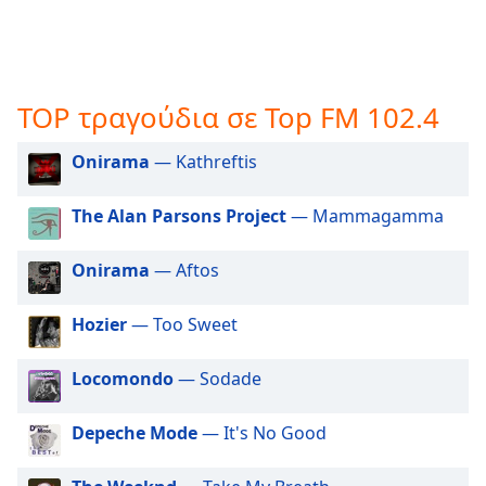
opens
subtitles
settings
dialog
TOP τραγούδια σε Top FM 102.4
subtitles
off
,
selected
Onirama
— Kathreftis
Audio
The Alan Parsons Project
— Mammagamma
Track
Picture-
Onirama
— Aftos
in-
Picture
Fullscreen
Hozier
— Too Sweet
This
is
Locomondo
— Sodade
a
modal
Depeche Mode
— It's No Good
window.