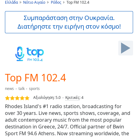
is
Ελλάδα
Νότιο Αιγαίο
Ρόδος
Top FM 102.4
loading.
Play
Συμπαράσταση στην Ουκρανία.
Video
Διατήρηστε την ειρήνη στον κόσμο!
Play
Skip
Backward
Skip
Forward
Mute
Current
Time
0:00
Top FM 102.4
/
Duration
-:-
news
talk
sports
Loaded
:
0.00%
Αξιολόγηση:
5.0
Κριτικές
:
4
Stream
Rhodes Island's #1 radio station, broadcasting for
Type
LIVE
over 30 years. Live news, sports shows, coverage, and
Seek to
adult contemporary music from the most popular
live,
destination in Greece, 24/7. Official partner of Bwin
currently
Sport FM 94.6 Athens. Now streaming worldwide, the
behind
live
LIVE