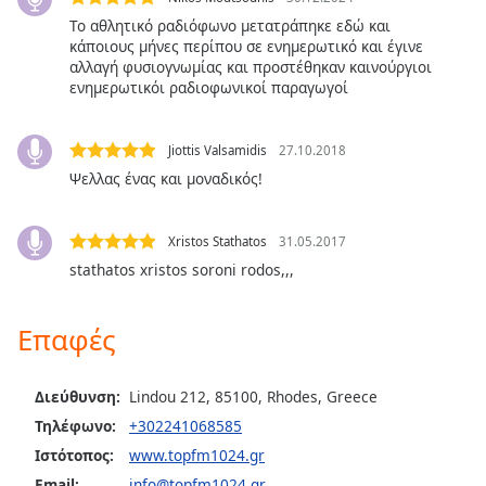
Color
Το αθλητικό ραδιόφωνο μετατράπηκε εδώ και
κάποιους μήνες περίπου σε ενημερωτικό και έγινε
Opacity
αλλαγή φυσιογνωμίας και προστέθηκαν καινούργιοι
ενημερωτικόι ραδιοφωνικοί παραγωγοί
Caption
Area
Jiottis Valsamidis
27.10.2018
Background
Ψελλας ένας και μοναδικός!
Color
Xristos Stathatos
31.05.2017
Opacity
stathatos xristos soroni rodos,,,
Font
Επαφές
Size
Διεύθυνση:
Lindou 212, 85100, Rhodes, Greece
Text
Τηλέφωνο:
+302241068585
Edge
Ιστότοπος:
www.topfm1024.gr
Style
Email:
info@topfm1024.gr