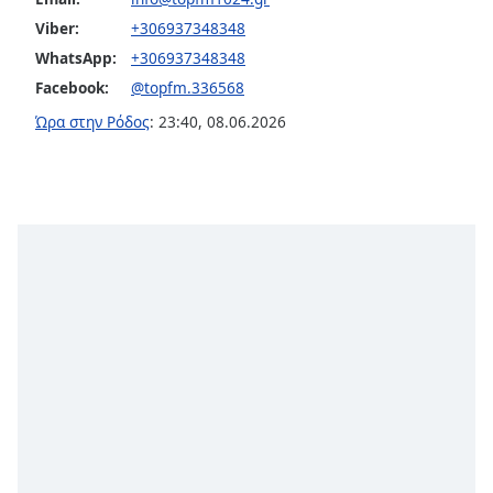
Viber:
+306937348348
Font
WhatsApp:
+306937348348
Family
Facebook:
@topfm.336568
Ώρα στην Ρόδος
:
23:40
,
08.06.2026
Reset
Done
Close
Modal
Dialog
End
of
dialog
window.