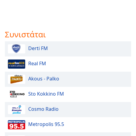
Συνιστάται
Derti FM
Real FM
Akous - Palko
Sto Kokkino FM
Cosmo Radio
Metropolis 95.5