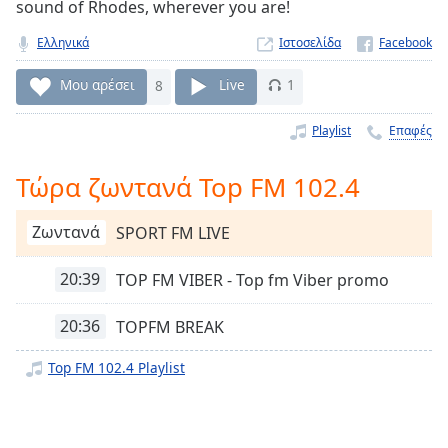
sound of Rhodes, wherever you are!
Remaining
Time
-
Ελληνικά
Ιστοσελίδα
-:-
Μου αρέσει
8
Live
1
1x
Playlist
Επαφές
Playback
Rate
Τώρα ζωντανά Top FM 102.4
Chapters
Chapters
Ζωντανά
SPORT FM LIVE
Descriptions
20:39
TOP FM VIBER - Top fm Viber promo
descriptions
off
,
20:36
TOPFM BREAK
selected
Top FM 102.4 Playlist
Subtitles
subtitles
settings
,