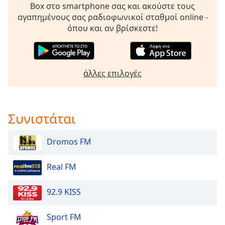
Color
Box στο smartphone σας και ακούστε τους
αγαπημένους σας ραδιοφωνικοί σταθμοί online -
όπου και αν βρίσκεστε!
Opacity
Caption
Area
άλλες επιλογές
Background
Color
Συνιστάται
Opacity
Dromos FM
Font
Size
Real FM
Text
92.9 KISS
Edge
Style
Sport FM