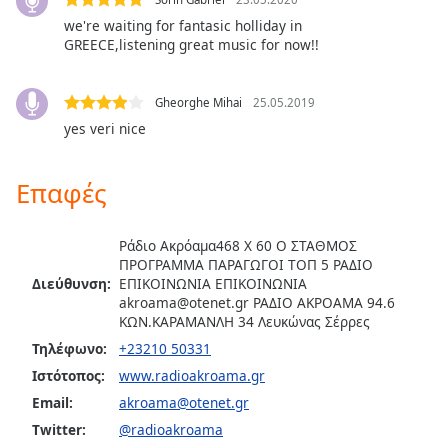
opens
we're waiting for fantasic holliday in
subtitles
GREECE,listening great music for now!!
settings
dialog
subtitles
Gheorghe Mihai
25.05.2019
off
,
yes veri nice
selected
Επαφές
Audio
Track
Picture-
Ράδιο Ακρόαμα468 X 60 Ο ΣΤΑΘΜΟΣ
in-
ΠΡΟΓΡΑΜΜΑ ΠΑΡΑΓΩΓΟΙ ΤΟΠ 5 ΡΑΔΙΟ
Picture
Διεύθυνση:
ΕΠΙΚΟΙΝΩΝΙΑ ΕΠΙΚΟΙΝΩΝΙΑ
Fullscreen
akroama@otenet.gr
ΡΑΔΙΟ ΑΚΡΟΑΜΑ 94.6
This
ΚΩΝ.ΚΑΡΑΜΑΝΛΗ 34 Λευκώνας Σέρρες
is
Τηλέφωνο:
+23210 50331
a
Ιστότοπος:
www.radioakroama.gr
modal
Email:
akroama@otenet.gr
window.
Twitter:
@radioakroama