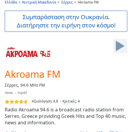
is
Ελλάδα
Κεντρική Μακεδονία
Σέρρες
Akroama FM
loading.
Play
Συμπαράσταση στην Ουκρανία.
Video
Διατήρηστε την ειρήνη στον κόσμο!
Play
Skip
Backward
Skip
Forward
Mute
Current
Time
0:00
Akroama FM
/
Duration
-:-
Σέρρες, 94.6 MHz FM
Loaded
:
news
top40
0.00%
Stream
Αξιολόγηση:
4.8
Κριτικές
:
4
Type
LIVE
Radio Akroama 94.6 is a broadcast radio station from
Seek to
Serres, Greece providing Greek Hits and Top 40 music,
live,
news and information.
currently
behind
live
LIVE