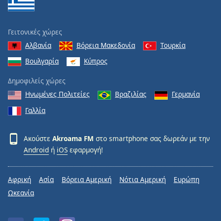
Γειτονικές χώρες
Αλβανία
Βόρεια Μακεδονία
Τουρκία
Βουλγαρία
Κύπρος
Δημοφιλείς χώρες
Ηνωμένες Πολιτείες
Βραζιλίας
Γερμανία
Γαλλία
Ακούστε
Akroama FM
στο smartphone σας δωρεάν με την
Android
ή
iOS
εφαρμογή!
Αφρική
Ασία
Βόρεια Αμερική
Νότια Αμερική
Ευρώπη
Ωκεανία