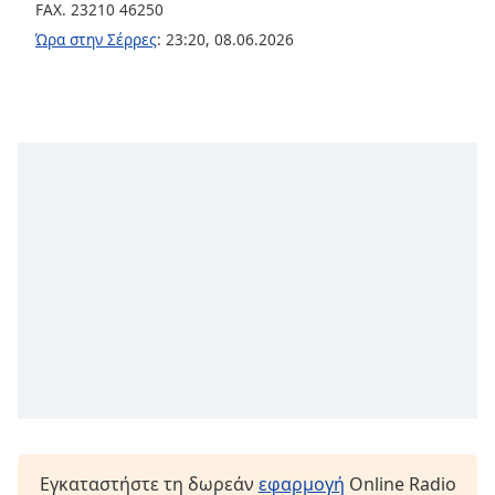
Beginning
FAX. 23210 46250
of
Ώρα στην Σέρρες
:
23:20
,
08.06.2026
dialog
window.
Escape
will
cancel
and
close
the
window.
Text
Color
Opacity
Text
Background
Εγκαταστήστε τη δωρεάν
εφαρμογή
Online Radio