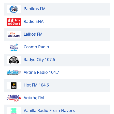
Panikos FM
Font
Family
Radio ENA
Reset
Laikos FM
Done
Close
Modal
Cosmo Radio
Dialog
End
Radyo City 107.6
of
dialog
window.
Aktina Radio 104.7
Hot FM 104.6
Λαϊκός FM
Vanilla Radio Fresh Flavors