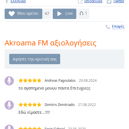
Ελληνικά
Ιστοσελίδα
Remaining
Time
-
Μου αρέσει
47
Live
1
-:-
Επαφές
1x
Playback
Akroama FM αξιολογήσεις
Rate
Chapters
Chapters
Descriptions
Andreas Pagoulatos
29.08.2024
descriptions
το αγαπημενο μουυυ παντα Επιτυχιεςς
off
,
selected
Dimitris Dimitriadis
27.08.2022
Subtitles
Εδώ είμαστε...!!!!
subtitles
settings
,
Sorin Gabriel
23.05.2020