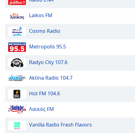
Family
Laikos FM
Reset
Cosmo Radio
Done
Close
Modal
Metropolis 95.5
Dialog
End
Radyo City 107.6
of
dialog
window.
Aktina Radio 104.7
Hot FM 104.6
Λαϊκός FM
Vanilla Radio Fresh Flavors