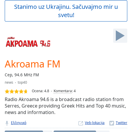
Play
Stanimo uz Ukrajinu. Sačuvajmo mir u
Video
svetu!
Play
Skip
Backward
Skip
Forward
Mute
Current
Time
0:00
Akroama FM
/
Duration
-:-
Сер, 94.6 MHz FM
Loaded
:
news
top40
0.00%
Stream
Ocena:
4.8
Komentara
:
4
Type
LIVE
Radio Akroama 94.6 is a broadcast radio station from
Seek to
Serres, Greece providing Greek Hits and Top 40 music,
live,
news and information.
currently
behind
live
LIVE
Ελληνικά
Veb-lokacija
Remaining