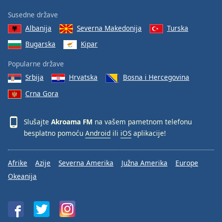
Susedne države
Albanija
Severna Makedonija
Turska
Bugarska
Kipar
Popularne države
Srbija
Hrvatska
Bosna i Hercegovina
Crna Gora
Slušajte
Akroama FM
na vašem pametnom telefonu
besplatno pomoću
Android
ili
iOS
aplikacije!
Afrike
Azije
Severna Amerika
Južna Amerika
Europe
Okeanija