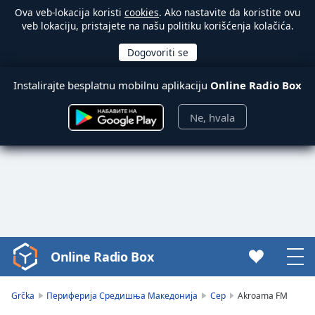
Ova veb-lokacija koristi
cookies
. Ako nastavite da koristite ovu
veb lokaciju, pristajete na našu politiku korišćenja kolačića.
Instalirajte besplatnu mobilnu aplikaciju
Online Radio Box
Ne, hvala
Online Radio Box
Video
Player
is
Grčka
Периферија Средишња Македонија
Сер
Akroama FM
loading.