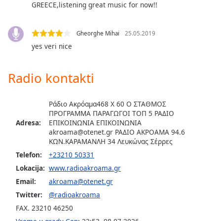
subtitles
GREECE,listening great music for now!!
settings
dialog
subtitles
Gheorghe Mihai
25.05.2019
off
,
yes veri nice
selected
Radio kontakti
Audio
Track
Picture-
Ράδιο Ακρόαμα468 X 60 Ο ΣΤΑΘΜΟΣ
in-
ΠΡΟΓΡΑΜΜΑ ΠΑΡΑΓΩΓΟΙ ΤΟΠ 5 ΡΑΔΙΟ
Picture
Adresa:
ΕΠΙΚΟΙΝΩΝΙΑ ΕΠΙΚΟΙΝΩΝΙΑ
Fullscreen
akroama@otenet.gr
ΡΑΔΙΟ ΑΚΡΟΑΜΑ 94.6
This
ΚΩΝ.ΚΑΡΑΜΑΝΛΗ 34 Λευκώνας Σέρρες
is
Telefon:
+23210 50331
a
Lokacija:
www.radioakroama.gr
modal
Email:
akroama@otenet.gr
window.
Twitter:
@radioakroama
Beginning
FAX. 23210 46250
of