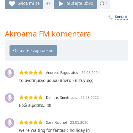
Time
-
Sviđa mi se
47
Slušajte uživo
1
-:-
Kontakti
1x
Playback
Akroama FM komentara
Rate
Chapters
Chapters
Descriptions
Andreas Pagoulatos
29.08.2024
descriptions
το αγαπημενο μουυυ παντα Επιτυχιεςς
off
,
selected
Dimitris Dimitriadis
27.08.2022
Subtitles
Εδώ είμαστε...!!!!
subtitles
settings
,
Sorin Gabriel
23.05.2020
opens
we're waiting for fantasic holliday in