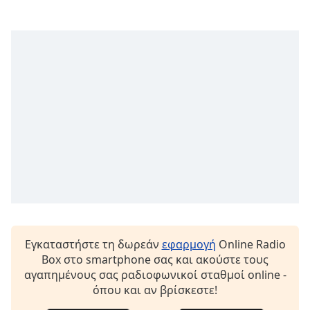
Font
Family
Reset
Done
Close
Modal
Dialog
End
of
dialog
window.
Εγκαταστήστε τη δωρεάν
εφαρμογή
Online Radio
Box στο smartphone σας και ακούστε τους
αγαπημένους σας ραδιοφωνικοί σταθμοί online -
όπου και αν βρίσκεστε!