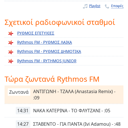
Remaining
Playlist
Επαφές
Time
-
-:-
Σχετικοί ραδιοφωνικοί σταθμοί
1x
ΡΥΘΜΟΣ ΕΠΙΤΥΧΙΕΣ
Playback
Rythmos FM - ΡΥΘΜΟΣ ΛΑΙΚΑ
Rate
Rythmos FM - ΡΥΘΜΟΣ ΔΗΜΟΤΙΚΑ
Chapters
Rythmos FM - RYTHMOS JUNIOR
Chapters
Descriptions
Τώρα ζωντανά Rythmos FM
descriptions
ΑΝΤΙΓΩΝΗ - ΤΖΑΛΑ (Anastasia Remix) -
off
,
Ζωντανά
:09
selected
Subtitles
14:31
ΝΑΚΑ ΚΑΤΕΡΙΝΑ - ΤΟ ΦΛΥΤΖΑΝΙ - :05
subtitles
14:27
ΣΤΑΒΕΝΤΟ - ΓΙΑ ΠΑΝΤΑ (Ivi Adamou) - :48
settings
,