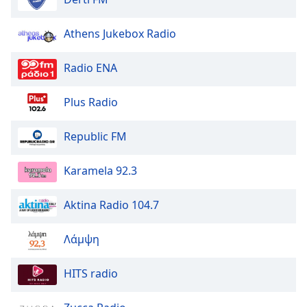
Athens Jukebox Radio
Radio ENA
Plus Radio
Republic FM
Karamela 92.3
Aktina Radio 104.7
Λάμψη
HITS radio