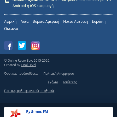
Android
ή
iOS
εφαρμογή!
Αφρική
Ασία
Βόρεια Αμερική
Νότια Αμερική
Ευρώπη
Ωκεανία
© Online Radio Box, 2015-2026.
Created by
Final Level
Όροι και προϋποθέσεις
Πολιτική Απορρήτου
Σχόλια
Γουίτζετς
Για τους ραδιοφωνικούς σταθμούς
Rythmos FM