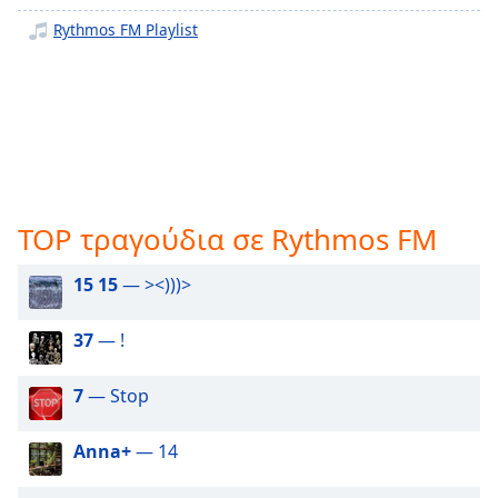
opens
Rythmos FM Playlist
subtitles
settings
dialog
subtitles
off
,
selected
Audio
Track
TOP τραγούδια σε Rythmos FM
Picture-
15 15
— ><)))>
in-
Picture
Fullscreen
37
— !
This
is
7
— Stop
a
modal
window.
Anna+
— 14