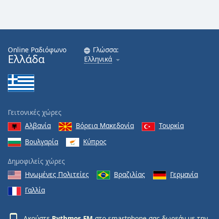
Online Ραδιόφωνο
Γλώσσα:
Ελλάδα
Ελληνικά
Γειτονικές χώρες
Αλβανία
Βόρεια Μακεδονία
Τουρκία
Βουλγαρία
Κύπρος
Δημοφιλείς χώρες
Ηνωμένες Πολιτείες
Βραζιλίας
Γερμανία
Γαλλία
Ακούστε
Rythmos FM
στο smartphone σας δωρεάν με την