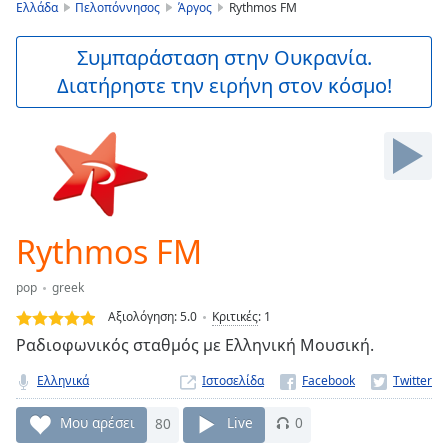
is
Ελλάδα
Πελοπόννησος
Άργος
Rythmos FM
loading.
Play
Συμπαράσταση στην Ουκρανία.
Video
Διατήρηστε την ειρήνη στον κόσμο!
Play
Skip
Backward
Skip
Forward
Mute
Current
Time
0:00
Rythmos FM
/
Duration
-:-
pop
greek
Loaded
:
0.00%
Αξιολόγηση:
5.0
Κριτικές
:
1
Stream
Ραδιοφωνικός σταθμός με Ελληνική Μουσική.
Type
LIVE
Ελληνικά
Ιστοσελίδα
Seek to
live,
currently
Μου αρέσει
80
Live
0
behind
live
LIVE