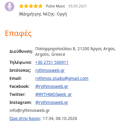
Color
Pulse Music
05.05.2021
🆕Δημήτρης Νέζης- Οργή
Opacity
Επαφές
Caption
Area
Background
Παπαρρηγοπούλου 8, 21200 Άργος Argos,
Διεύθυνση:
Color
Argolis, Greece
Τηλέφωνο:
+30 2751 500911
Ιστότοπος:
rythmosweb.gr
Opacity
Email:
rythmos.studio@gmail.com
Facebook:
@rythmosweb.gr
Font
Twitter:
@RYTHMOSweb_gr
Size
Instagram:
@rythmosweb.gr
info@rythmosweb.gr
Text
Ώρα στην Άργος
:
17:34
,
08.10.2026
Edge
Style