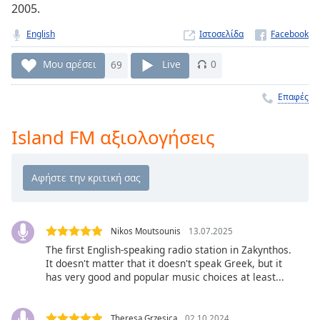
2005.
Remaining
Time
-
English
Ιστοσελίδα
-:-
Μου αρέσει
69
Live
0
1x
Playback
Επαφές
Rate
Island FM αξιολογήσεις
Chapters
Chapters
Descriptions
descriptions
off
,
Nikos Moutsounis
13.07.2025
selected
The first English-speaking radio station in Zakynthos.
It doesn't matter that it doesn't speak Greek, but it
Subtitles
has very good and popular music choices at least...
subtitles
settings
,
Theresa Grzesica
02.10.2024