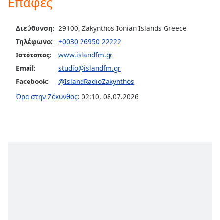
Επαφές
Color
Διεύθυνση:
29100, Zakynthos Ionian Islands Greece
Opacity
Τηλέφωνο:
+0030 26950 22222
Ιστότοπος:
www.islandfm.gr
Caption
Email:
studio@islandfm.gr
Area
Background
Facebook:
@IslandRadioZakynthos
Color
Ώρα στην Ζάκυνθος
:
02:10
,
08.07.2026
Opacity
Font
Size
Text
Edge
Style