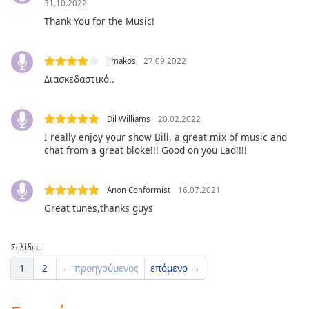
Beginning
31.10.2022
of
Thank You for the Music!
dialog
window.
Escape
jimakos
27.09.2022
will
Διασκεδαστικό..
cancel
and
Dil Williams
20.02.2022
close
I really enjoy your show Bill, a great mix of music and
the
chat from a great bloke!!! Good on you Lad!!!!
window.
Text
Anon Conformist
16.07.2021
Color
Great tunes,thanks guys
Opacity
Σελίδες:
1
2
← προηγούμενος
επόμενο →
Text
Background