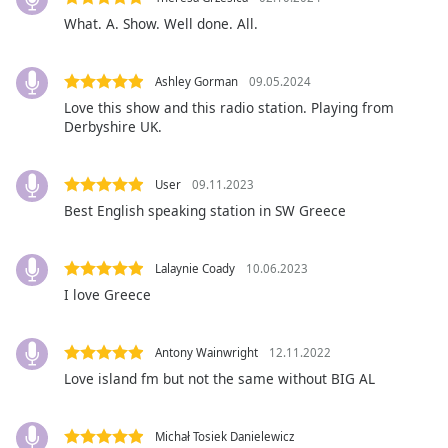
opens
What. A. Show. Well done. All.
subtitles
settings
dialog
Ashley Gorman
09.05.2024
subtitles
Love this show and this radio station. Playing from
off
,
Derbyshire UK.
selected
User
09.11.2023
Audio
Track
Best English speaking station in SW Greece
Picture-
in-
Lalaynie Coady
10.06.2023
Picture
I love Greece
Fullscreen
This
is
Antony Wainwright
12.11.2022
a
Love island fm but not the same without BIG AL
modal
window.
Michał Tosiek Danielewicz