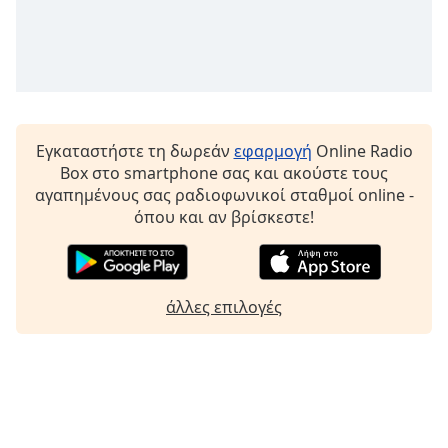
Font
Family
Reset
Done
Εγκαταστήστε τη δωρεάν
εφαρμογή
Online Radio
Close
Box στο smartphone σας και ακούστε τους
Modal
αγαπημένους σας ραδιοφωνικοί σταθμοί online -
Dialog
End
όπου και αν βρίσκεστε!
of
dialog
window.
άλλες επιλογές