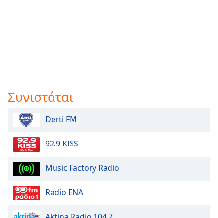
Συνιστάται
Derti FM
92.9 KISS
Music Factory Radio
Radio ENA
Aktina Radio 104.7