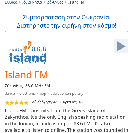
is
Ελλάδα
Ιόνια Νησιά
Ζάκυνθος
Island FM
loading.
Play
Συμπαράσταση στην Ουκρανία.
Video
Διατήρηστε την ειρήνη στον κόσμο!
Play
Skip
Backward
Skip
Forward
Mute
Current
Time
0:00
Island FM
/
Duration
-:-
Ζάκυνθος, 88.6 MHz FM
Loaded
:
dance
electronic
pop
adult contemporary
0.00%
Stream
Αξιολόγηση:
4.9
Κριτικές
:
18
Type
LIVE
Island FM transmits from the Greek island of
Seek to
Zakynthos. It’s the only English speaking radio station
live,
in the Ionian, broadcasting on 88.6 FM. It’s also
currently
behind
available to listen to online. The station was founded in
live
LIVE