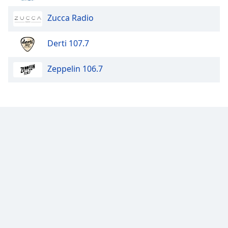
Color
Zucca Radio
Opacity
Derti 107.7
Caption
Zeppelin 106.7
Area
Background
Color
Opacity
Font
Size
Text
Edge
Style