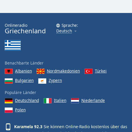
Font
Family
Onlineradio
Sprache:
Griechenland
Deutsch
Reset
Done
Close
Modal
Dialog
End
Benachbarte Länder
of
Albanien
Nordmakedonien
Türkei
dialog
Bulgarien
Zypern
window.
Populäre Länder
Deutschland
Italien
Niederlande
Polen
Karamela 92.3
Sie können Online-Radio kostenlos über das