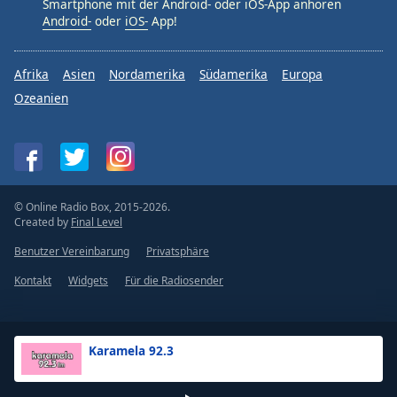
Smartphone mit der Android- oder iOS-App anhören
Android-
oder
iOS-
App!
Afrika
Asien
Nordamerika
Südamerika
Europa
Ozeanien
© Online Radio Box, 2015-2026.
Created by
Final Level
Benutzer Vereinbarung
Privatsphäre
Kontakt
Widgets
Für die Radiosender
Karamela 92.3