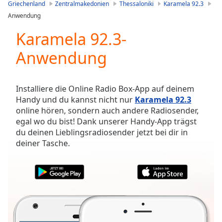
is
Griechenland
Zentralmakedonien
Thessaloniki
Karamela 92.3
loading.
Anwendung
Play
Video
Karamela 92.3-
Play
Anwendung
Skip
Backward
Skip
Forward
Installiere die Online Radio Box-App auf deinem
Mute
Handy und du kannst nicht nur
Karamela 92.3
Current
online hören, sondern auch andere Radiosender,
Time
0:00
egal wo du bist! Dank unserer Handy-App trägst
/
du deinen Lieblingsradiosender jetzt bei dir in
Duration
-:-
deiner Tasche.
Loaded
:
0.00%
Stream
Type
LIVE
Seek to
live,
currently
behind
live
LIVE