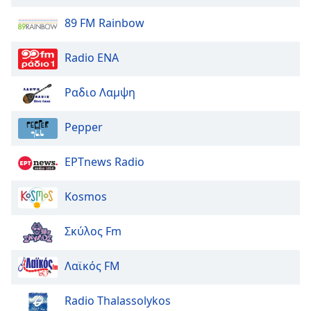
Beginning
of
89 FM Rainbow
dialog
window.
Radio ENA
Escape
will
Ραδιο Λαμψη
cancel
and
close
Pepper
the
window.
ΕΡΤnews Radio
Text
Kosmos
Color
Σκύλος Fm
Opacity
Λαϊκός FM
Text
Background
Radio Thalassolykos