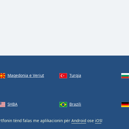
Maqedonia e Veriut
Turqia
SHBA
Brazili
tfonin tënd falas me aplikacionin për
Android
ose
iOS
!