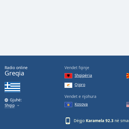
Audio
Track
Picture-
in-
Picture
Fullscreen
This
is
a
modal
window.
Radio online
Vendet fqinje
Greqia
Shqipëria
Beginning
of
Qipro
dialog
Vendet e njohura
window.
Gjuhë:
Escape
Kosova
Shqip
will
cancel
Dëgjo
Karamela 92.3
në smar
and
close