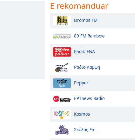
E rekomanduar
Dromos FM
89 FM Rainbow
Radio ENA
Ραδιο Λαμψη
Pepper
ΕΡΤnews Radio
Kosmos
Σκύλος Fm