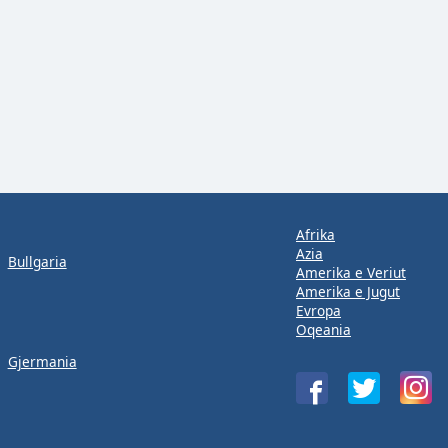
Afrika
Azia
Bullgaria
Amerika e Veriut
Amerika e Jugut
Evropa
Oqeania
Gjermania