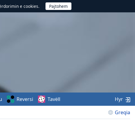
përdorimin e cookies.
u
Reversi
Tavëll
Hyr
Greqia