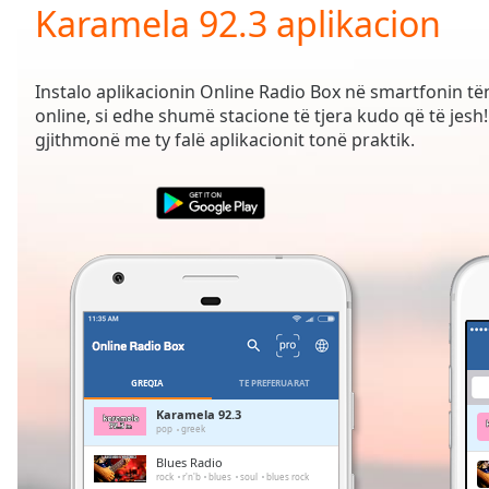
Current
Karamela 92.3 aplikacion
Time
0:00
/
Duration
-:-
Instalo aplikacionin Online Radio Box në smartfonin t
Loaded
:
online, si edhe shumë stacione të tjera kudo që të jesh! 
0.00%
gjithmonë me ty falë aplikacionit tonë praktik.
0:00
Stream
Type
LIVE
Seek to
live,
currently
behind
live
LIVE
Remaining
Time
-
-:-
GREQIA
TË PREFERUARAT
1x
Karamela 92.3
pop
greek
Playback
Rate
Blues Radio
rock
r'n'b
blues
soul
blues rock