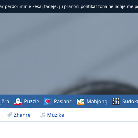
r përdorimin e kësaj faqeje, ju pranoni politikat tona në lidhje me 
jëra
Puzzle
Pasianc
Mahjong
Sudok
Zhanre
Muzikë