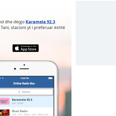
ënd dhe dëgjo
Karamela 92.3
Tani, stacioni yt i preferuar është
Karamela 92.3
pop
greek
Blues Radio
rock
r'n'b
blues
soul
blues rock