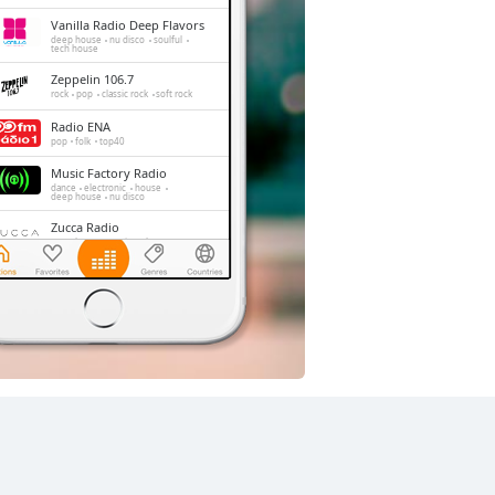
Vanilla Radio Deep Flavors
deep house
nu disco
soulful
tech house
Zeppelin 106.7
rock
pop
classic rock
soft rock
Radio ENA
pop
folk
top40
Music Factory Radio
dance
electronic
house
deep house
nu disco
Zucca Radio
pop
lounge
swing
bossa nova
Vanilla Radio Fresh Flavors
r'n'b
pop
hip-hop
top40
reggaeton
Vanilla Radio Smooth
Flavors
downtempo
smooth jazz
swing
bossa nova