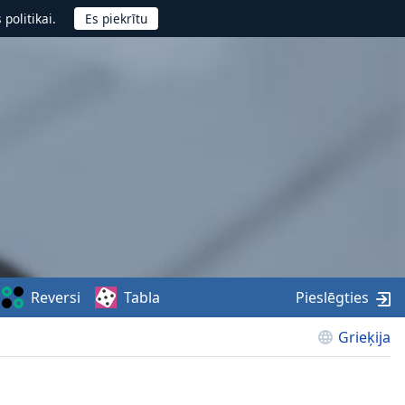
politikai.
Reversi
Tabla
Pieslēgties
Grieķija