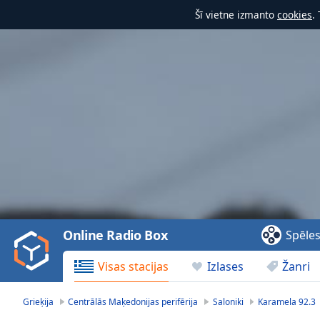
Šī vietne izmanto
cookies
.
Video
Player
is
loading.
Play
Video
Online Radio Box
Spēle
Play
Skip
Visas stacijas
Izlases
Žanri
Backward
Skip
Forward
Grieķija
Centrālās Maķedonijas perifērija
Saloniki
Karamela 92.3
Mute