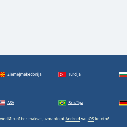
Ziemeļmaķedonija
Turcija
ASV
Brazīlija
viedtālrunī bez maksas, izmantojot
Android
vai
iOS
lietotni!