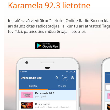
Current
Karamela 92.3 lietotne
Time
0:00
/
Duration
-:-
Instalē savā viedtālrunī lietotni Online Radio Box un kl
Loaded
:
arī daudz citas radiostacijas, lai kur tu arī atrastos! Ta
0.00%
tev līdzi, pateicoties mūsu ērtajai lietotnei.
0:00
Stream
Type
LIVE
Seek to
live,
currently
behind
live
LIVE
Remaining
Time
-
-:-
GRIEĶIJA
IZLASES
1x
Karamela 92.3
pop
greek
Playback
Rate
Blues Radio
rock
r'n'b
blues
soul
blues rock