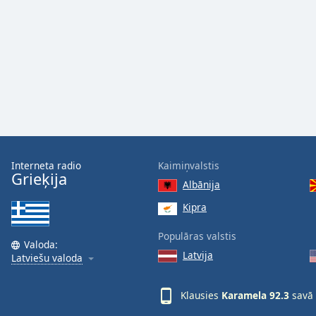
Audio
Track
Picture-
in-
Picture
Fullscreen
This
is
a
modal
window.
Interneta radio
Kaimiņvalstis
Grieķija
Albānija
Beginning
of
Kipra
dialog
Populāras valstis
window.
Valoda:
Escape
Latvija
Latviešu valoda
will
cancel
Klausies
Karamela 92.3
savā 
and
close