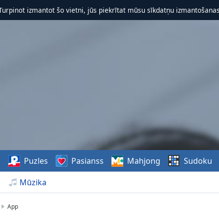
 Turpinot izmantot šo vietni, jūs piekrītat mūsu sīkdatņu izmantošanas 
s
Puzles
Pasianss
Mahjong
Sudoku
Mūzika
App