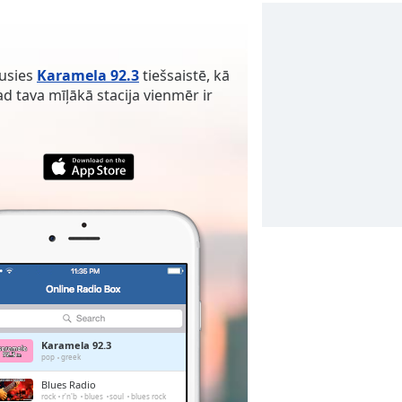
ausies
Karamela 92.3
tiešsaistē, kā
gad tava mīļākā stacija vienmēr ir
Karamela 92.3
pop
greek
Blues Radio
rock
r'n'b
blues
soul
blues rock