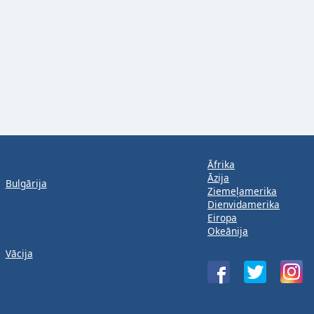
Āfrika
Āzija
Bulgārija
Ziemeļamerika
Dienvidamerika
Eiropa
Okeānija
Vācija