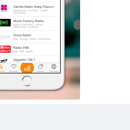
Vanilla Radio Deep Flavors
deep house
nu disco
soulful
tech house
Music Factory Radio
dance
electronic
house
deep house
nu disco
Zucca Radio
pop
lounge
swing
bossa nova
Radio ENA
pop
folk
top40
Zeppelin 106.7
rock
pop
classic rock
soft rock
Vanilla Radio Smooth
Flavors
downtempo
smooth jazz
swing
bossa nova
Melodia 99.2
folk
greek
eclectic