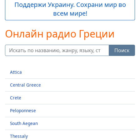
loading.
Поддержи Украину. Сохрани мир во
Play
всем мире!
Video
Play
Skip
Онлайн радио Греции
Backward
Skip
Forward
Поиск
Mute
Current
Time
0:00
Attica
/
Duration
-:-
Central Greece
Loaded
:
0.00%
Crete
Stream
Type
LIVE
Peloponnese
Seek to
live,
South Aegean
currently
behind
live
LIVE
Thessaly