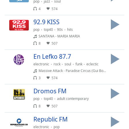
pop
jazz
soul
Font
4
574
Family
92.9 KISS
Reset
pop
top40
90s
hits
Done
SANTANA - MARIA MARIA
Close
8
507
Modal
Dialog
En Lefko 87.7
End
of
electronic
rock
soul
funk
eclectic
dialog
Massive Attack - Paradise Circus (Gui Borrato )
window.
3
574
Dromos FM
pop
top40
adult contemporary
8
507
Republic FM
electronic
pop