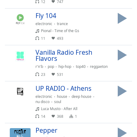
12
747
Opacity
Fly 104
electronic
trance
Caption
Pional - Time of the Gs
Area
11
493
Background
Color
Vanilla Radio Fresh
Flavors
r'n'b
pop
hip-hop
top40
reggaeton
Opacity
23
531
Font
UP RADIO - Athens
Size
electronic
house
deep house
nu disco
soul
Luca Musto - After All
Text
Edge
14
368
1
Style
Pepper