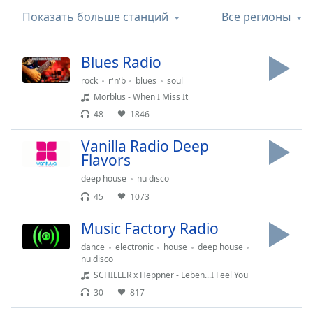
Remaining
Time
-
Показать больше станций
Все регионы
-:-
Blues Radio
1x
Playback
rock
r'n'b
blues
soul
Rate
Morblus - When I Miss It
48
1846
Chapters
Chapters
Vanilla Radio Deep
Flavors
Descriptions
deep house
nu disco
descriptions
45
1073
off
,
selected
Music Factory Radio
dance
electronic
house
deep house
Subtitles
nu disco
SCHILLER x Heppner - Leben...I Feel You
subtitles
30
817
settings
,
opens