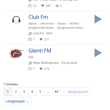
12
395
5
Club Fm
dance
electronic
house
techno
progressive house
progressive trance
Club Fm - Mix1
7
271
Glenti FM
folk
Nikos Makropoulos - De Xorame
7
373
Страницы:
1
2
3
4
5
...
44
← предыдущая
следующая →