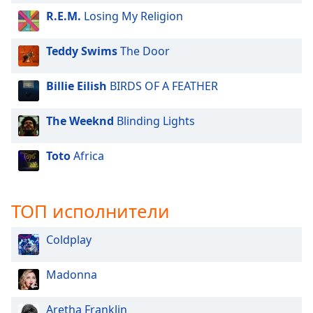
R.E.M.
Losing My Religion
Teddy Swims
The Door
Billie Eilish
BIRDS OF A FEATHER
The Weeknd
Blinding Lights
Toto
Africa
ТОП исполнители
Coldplay
Madonna
Aretha Franklin