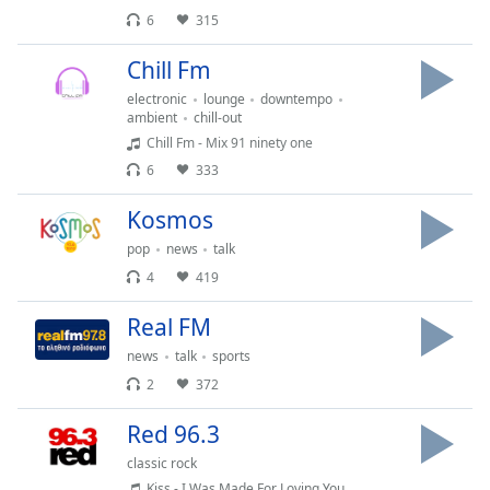
6
315
Chill Fm
electronic
lounge
downtempo
ambient
chill-out
Chill Fm - Mix 91 ninety one
6
333
Kosmos
pop
news
talk
4
419
Real FM
news
talk
sports
2
372
Red 96.3
classic rock
Kiss - I Was Made For Loving You