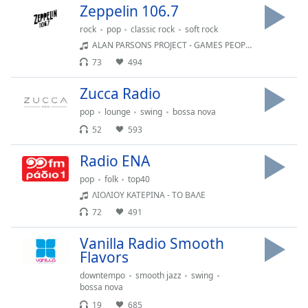
Zeppelin 106.7
subtitles
settings
rock
pop
classic rock
soft rock
dialog
ALAN PARSONS PROJECT - GAMES PEOPLE PLAY
subtitles
73
494
off
,
selected
Zucca Radio
pop
lounge
swing
bossa nova
Audio
Track
52
593
Picture-
Radio ENA
in-
Picture
pop
folk
top40
Fullscreen
ΛΙΟΛΙΟΥ ΚΑΤΕΡΙΝΑ - ΤΟ ΒΑΛΕ
This
72
491
is
a
Vanilla Radio Smooth
modal
Flavors
window.
downtempo
smooth jazz
swing
bossa nova
Beginning
19
685