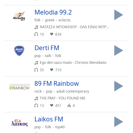
of
dialog
Melodia 99.2
window.
folk
greek
eclectic
Escape
will
ΝΑΤΑΣΣΑ ΜΠΟΦΙΛΙΟΥ - ΟΛΑ ΕΙΝΑΙ ΜΠΡΟΣΤΑ
cancel
10
839
and
Derti FM
close
the
pop
talk
folk
window.
Ego den vazo mialo - Christos Menidiatis
35
710
Text
Color
89 FM Rainbow
rock
pop
adult contemporary
Opacity
THE FRAY - YOU FOUND ME
13
451
4
Text
Laikos FM
Background
pop
folk
top40
Color