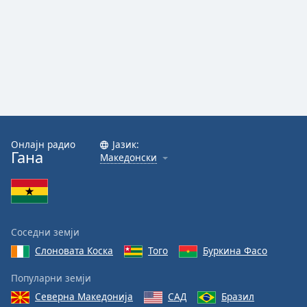
Онлајн радио
Јазик:
Гана
Македонски
Соседни земји
Слоновата Коска
Того
Буркина Фасо
Популарни земји
Северна Македонија
САД
Бразил