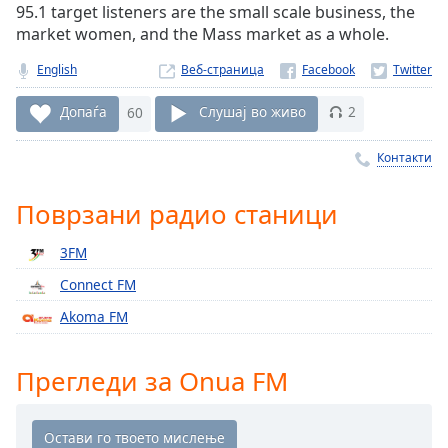
95.1 target listeners are the small scale business, the
Remaining
market women, and the Mass market as a whole.
Time
-
-:-
English
Веб-страница
1x
Допаѓа
60
Слушај во живо
2
Playback
Rate
Контакти
Chapters
Поврзани радио станици
Chapters
3FM
Descriptions
Connect FM
descriptions
Akoma FM
off
,
selected
Прегледи за Onua FM
Subtitles
subtitles
settings
,