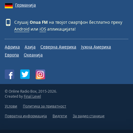
Германија
Слушај
Onua FM
на твојот смартфон бесплатно преку
Android
или
iOS
апликацијата!
Африка
Азија
Северна Америка
Јужна Америка
Европа
Океанија
© Online Radio Box, 2015-2026.
Created by
Final Level
Услови
Политика за приватност
Повратна информација
Видгети
За радио станици