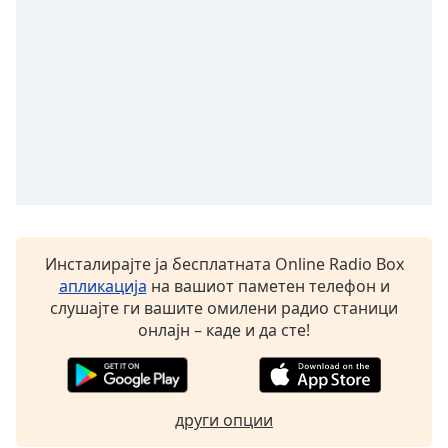
Font
Family
Reset
Done
Close
Modal
Dialog
End
of
dialog
Инсталирајте ја бесплатната Online Radio Box
window.
апликација
на вашиот паметен телефон и
слушајте ги вашите омилени радио станици
онлајн – каде и да сте!
други опции