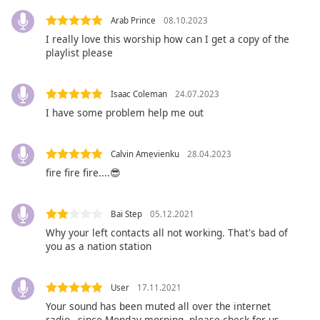
Beginning
of
Arab Prince
08.10.2023
dialog
I really love this worship how can I get a copy of the
window.
playlist please
Escape
will
cancel
Isaac Coleman
24.07.2023
and
I have some problem help me out
close
the
Calvin Amevienku
28.04.2023
window.
fire fire fire....😎
Text
Color
Bai Step
05.12.2021
Why your left contacts all not working. That's bad of
you as a nation station
Opacity
User
17.11.2021
Text
Background
Your sound has been muted all over the internet
radio…since Monday morning..please check for us