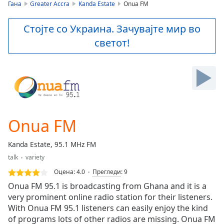
is
Гана
Greater Accra
Kanda Estate
Onua FM
loading.
Play
Стојте со Украина. Зачувајте мир во
Video
светот!
Play
Skip
Backward
Skip
Forward
Mute
Current
Time
0:00
Onua FM
/
Duration
-:-
Kanda Estate, 95.1 MHz FM
Loaded
:
talk
variety
0.00%
Stream
Оцена:
4.0
Прегледи
:
9
Type
LIVE
Onua FM 95.1 is broadcasting from Ghana and it is a
Seek to
very prominent online radio station for their listeners.
live,
With Onua FM 95.1 listeners can easily enjoy the kind
currently
behind
of programs lots of other radios are missing. Onua FM
live
LIVE