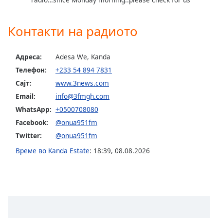
Color
Контакти на радиото
Opacity
Адреса:
Adesa We, Kanda
Caption
Area
Телефон:
+233 54 894 7831
Background
Сајт:
www.3news.com
Color
Email:
info@3fmgh.com
WhatsApp:
+0500708080
Opacity
Facebook:
@onua951fm
Twitter:
@onua951fm
Font
Време во Kanda Estate
:
18:39
,
08.08.2026
Size
Text
Edge
Style