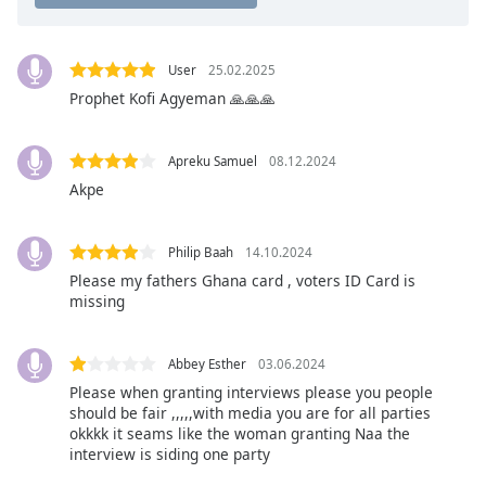
opens
subtitles
settings
User
25.02.2025
dialog
Prophet Kofi Agyeman 🙏🙏🙏
subtitles
off
,
selected
Apreku Samuel
08.12.2024
Akpe
Audio
Track
Philip Baah
14.10.2024
Picture-
Please my fathers Ghana card , voters ID Card is
in-
Picture
missing
Fullscreen
This
is
Abbey Esther
03.06.2024
a
Please when granting interviews please you people
should be fair ,,,,,with media you are for all parties
modal
okkkk it seams like the woman granting Naa the
window.
interview is siding one party