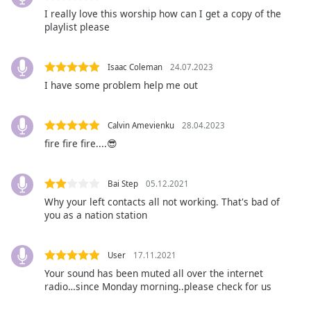
dialog
I really love this worship how can I get a copy of the
window.
playlist please
Escape
will
cancel
Isaac Coleman
24.07.2023
and
I have some problem help me out
close
the
Calvin Amevienku
28.04.2023
window.
fire fire fire....😎
Text
Color
Bai Step
05.12.2021
Why your left contacts all not working. That's bad of
you as a nation station
Opacity
User
17.11.2021
Text
Background
Your sound has been muted all over the internet
radio…since Monday morning..please check for us
Color