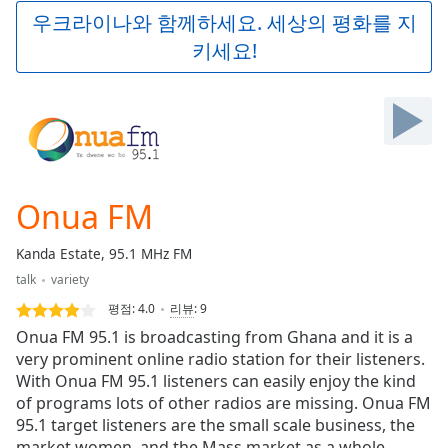
Play
우크라이나와 함께하세요. 세상의 평화를 지
Video
키세요!
Play
Skip
Backward
Skip
Forward
Mute
Current
Time
0:00
Onua FM
/
Duration
-:-
Kanda Estate, 95.1 MHz FM
Loaded
:
talk
variety
0.00%
Stream
평점:
4.0
리뷰
:
9
Type
LIVE
Onua FM 95.1 is broadcasting from Ghana and it is a
Seek to
very prominent online radio station for their listeners.
live,
With Onua FM 95.1 listeners can easily enjoy the kind
currently
behind
of programs lots of other radios are missing. Onua FM
live
LIVE
95.1 target listeners are the small scale business, the
Remaining
market women, and the Mass market as a whole.