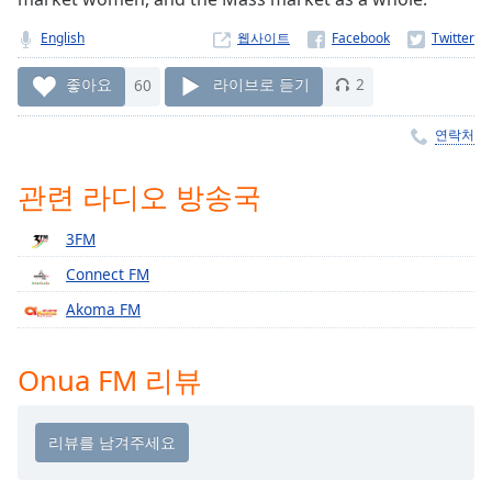
Time
-
-:-
English
웹사이트
1x
좋아요
60
라이브로 듣기
2
Playback
Rate
연락처
Chapters
관련 라디오 방송국
Chapters
3FM
Descriptions
Connect FM
descriptions
Akoma FM
off
,
selected
Onua FM 리뷰
Subtitles
subtitles
settings
,
opens