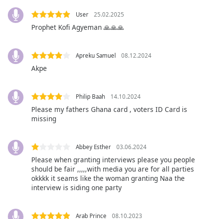
subtitles
settings
User
25.02.2025
dialog
Prophet Kofi Agyeman 🙏🙏🙏
subtitles
off
,
selected
Apreku Samuel
08.12.2024
Akpe
Audio
Track
Philip Baah
14.10.2024
Picture-
Please my fathers Ghana card , voters ID Card is
in-
Picture
missing
Fullscreen
This
is
Abbey Esther
03.06.2024
a
Please when granting interviews please you people
should be fair ,,,,,with media you are for all parties
modal
okkkk it seams like the woman granting Naa the
window.
interview is siding one party
Beginning
of
Arab Prince
08.10.2023