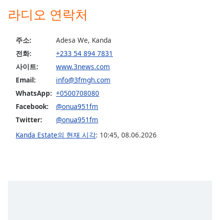
라디오 연락처
Opacity
주소:
Adesa We, Kanda
Caption
Area
전화:
+233 54 894 7831
Background
사이트:
www.3news.com
Color
Email:
info@3fmgh.com
WhatsApp:
+0500708080
Opacity
Facebook:
@onua951fm
Twitter:
@onua951fm
Font
Kanda Estate의 현재 시각
:
10:45
,
08.06.2026
Size
Text
Edge
Style
Font