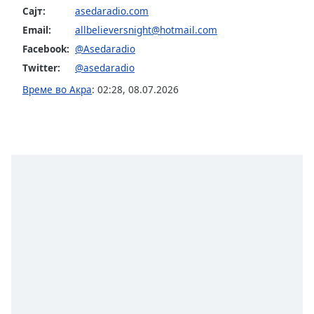
opens
Сајт:
asedaradio.com
subtitles
Email:
allbelieversnight@hotmail.com
settings
Facebook:
@Asedaradio
dialog
Twitter:
@asedaradio
subtitles
off
,
Време во Акра
:
02:28
,
08.07.2026
selected
Audio
Track
Picture-
in-
Picture
Fullscreen
This
is
a
modal
window.