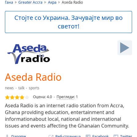
is
Гана
Greater Accra
Акра
Aseda Radio
loading.
Play
Стојте со Украина. Зачувајте мир во
Video
светот!
Play
Skip
Backward
Skip
Forward
Mute
Current
Time
0:00
Aseda Radio
/
Duration
-:-
news
talk
sports
Loaded
:
0.00%
Оцена:
4.0
Прегледи
:
1
Stream
Aseda Radio is an internet radio station from Accra,
Type
LIVE
Ghana providing education, entertainment and
Seek to
informationabout local, national and international
live,
issues and events affecting the Ghanaian Community.
currently
behind
live
LIVE
Dangme
Веб-страница