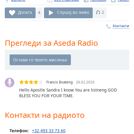
Remaining
Time
-
Допаѓа
4
Слушај во живо
2
-:-
Контакти
1x
Playback
Прегледи за Aseda Radio
Rate
Chapters
Chapters
Descriptions
Francis Boateng
26.02.2020
descriptions
Hello Apostle Sandra I know You are listneng GOD
BLESS YOU FOR YOUR TIME.
off
,
selected
Контакти на радиото
Subtitles
subtitles
Телефон:
+32 493 33 73 60
settings
,