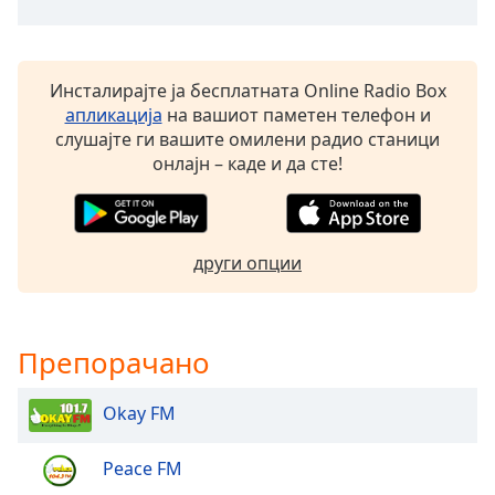
Beginning
of
dialog
window.
Инсталирајте ја бесплатната Online Radio Box
Escape
апликација
на вашиот паметен телефон и
will
слушајте ги вашите омилени радио станици
cancel
онлајн – каде и да сте!
and
close
the
window.
други опции
Text
Color
Препорачано
Opacity
Okay FM
Text
Peace FM
Background