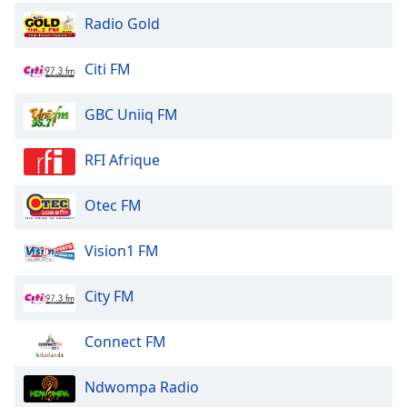
Color
Radio Gold
Opacity
Citi FM
Caption
GBC Uniiq FM
Area
Background
RFI Afrique
Color
Otec FM
Opacity
Vision1 FM
Font
Size
City FM
Connect FM
Text
Edge
Style
Ndwompa Radio