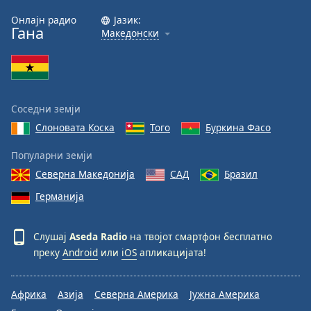
Онлајн радио
Јазик:
Гана
Македонски
Соседни земји
Слоновата Коска
Того
Буркина Фасо
Популарни земји
Северна Македонија
САД
Бразил
Германија
Слушај
Aseda Radio
на твојот смартфон бесплатно
преку
Android
или
iOS
апликацијата!
Африка
Азија
Северна Америка
Јужна Америка