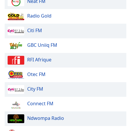
Color
Neat FM
Radio Gold
Opacity
Citi FM
Caption
Area
GBC Uniiq FM
Background
Color
RFI Afrique
Opacity
Otec FM
Font
City FM
Size
Connect FM
Text
Edge
Ndwompa Radio
Style