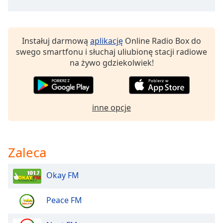
Beginning
of
dialog
window.
Instałuj darmową
aplikację
Online Radio Box do
Escape
swego smartfonu i słuchaj uliubionę stacji radiowe
will
na żywo gdziekolwiek!
cancel
and
close
the
inne opcje
window.
Text
Color
Zaleca
Opacity
Okay FM
Peace FM
Text
Background