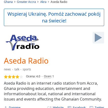
is
Ghana
Greater Accra
Akra
Aseda Radio
loading.
Play
Wspieraj Ukrainę. Pomóż zachować pokój
Video
na świecie!
Play
Skip
Backward
Skip
Forward
Mute
Current
Time
0:00
Aseda Radio
/
Duration
-:-
news
talk
sports
Loaded
:
0.00%
Ocena:
4.0
Ocen
:
1
Stream
Aseda Radio is an internet radio station from Accra,
Type
LIVE
Ghana providing education, entertainment and
Seek to
informationabout local, national and international
live,
issues and events affecting the Ghanaian Community.
currently
behind
live
LIVE
Dangme
Website