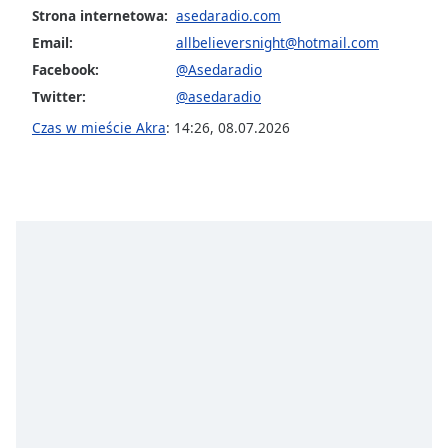
opens
Strona internetowa:
asedaradio.com
subtitles
Email:
allbelieversnight@hotmail.com
settings
Facebook:
@Asedaradio
dialog
Twitter:
@asedaradio
subtitles
off
,
Czas w mieście Akra
:
14:26
,
08.07.2026
selected
Audio
Track
Picture-
in-
Picture
Fullscreen
This
is
a
modal
window.