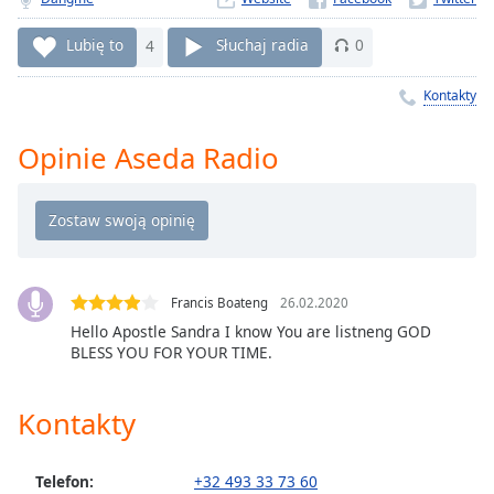
Remaining
Time
-
Lubię to
4
Słuchaj radia
0
-:-
Kontakty
1x
Playback
Opinie Aseda Radio
Rate
Chapters
Chapters
Descriptions
Francis Boateng
26.02.2020
descriptions
Hello Apostle Sandra I know You are listneng GOD
BLESS YOU FOR YOUR TIME.
off
,
selected
Kontakty
Subtitles
subtitles
Telefon:
+32 493 33 73 60
settings
,