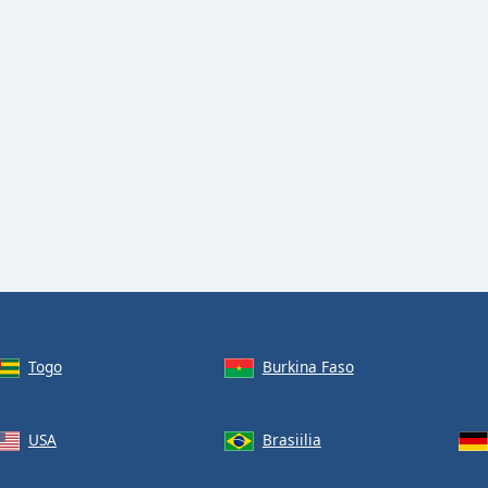
Togo
Burkina Faso
USA
Brasiilia