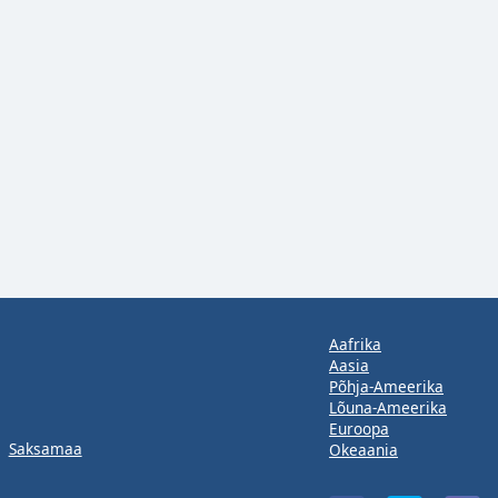
Aafrika
Aasia
Põhja-Ameerika
Lõuna-Ameerika
Euroopa
Saksamaa
Okeaania