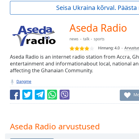
Current
Seisa Ukraina kõrval. Pääst
Time
0:00
/
Duration
-:-
Aseda Radio
Loaded
:
0.00%
news
talk
sports
0:00
Hinnang:
4.0
Arvustu
Stream
Type
Aseda Radio is an internet radio station from Accra, G
LIVE
entertainment and informationabout local, national an
Seek to
live,
affecting the Ghanaian Community.
currently
behind
Dangme
live
LIVE
Remaining
Me
Time
-
-:-
1x
Aseda Radio arvustused
Playback
Rate