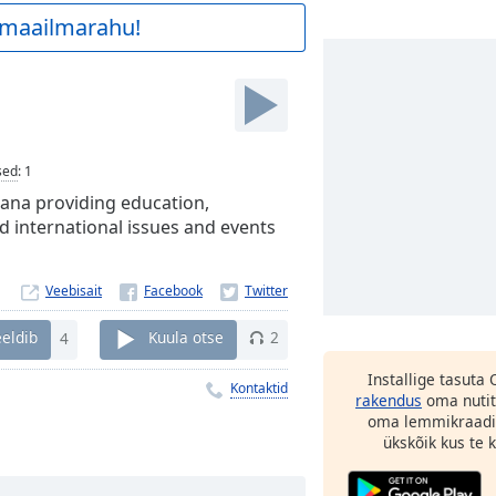
a maailmarahu!
sed
:
1
hana providing education,
d international issues and events
Veebisait
eldib
4
Kuula otse
2
Installige tasuta
Kontaktid
rakendus
oma nutit
oma lemmikraadi
ükskõik kus te ka