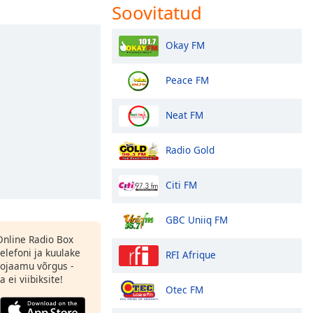
Soovitatud
Okay FM
Peace FM
Neat FM
Radio Gold
Citi FM
GBC Uniiq FM
 Online Radio Box
elefoni ja kuulake
RFI Afrique
ojaamu võrgus -
 ei viibiksite!
Otec FM