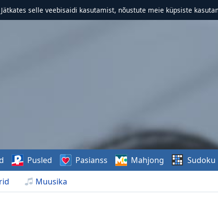
. Jätkates selle veebisaidi kasutamist, nõustute meie küpsiste kasutam
d
Pusled
Pasianss
Mahjong
Sudoku
rid
Muusika