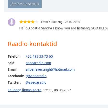
Chapters
Chapters
Descriptions
Francis Boateng
26.02.2020
Hello Apostle Sandra I know You are listneng GOD BLE
descriptions
off
,
selected
Raadio kontaktid
Subtitles
Telefon:
+32 493 33 73 60
subtitles
Said:
asedaradio.com
settings
,
opens
Email:
allbelieversnight@hotmail.com
subtitles
Facebook:
@Asedaradio
settings
Twitter:
@asedaradio
dialog
subtitles
Kellaaeg linnas Accra
:
05:11
,
08.08.2026
off
,
selected