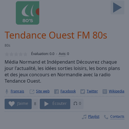
Skip
Forward
Mute
Current
Time
0:00
Tendance Ouest FM 80s
/
Duration
-:-
80s
Loaded
:
0.00%
Évaluation:
0.0
Avis
:
0
Stream
Média Normand et Indépendant Découvrez chaque
Type
LIVE
jour l'actualité, les idées sorties loisirs, les bons plans
Seek to
et des jeux concours en Normandie avec la radio
live,
Tendance Ouest.
currently
behind
live
LIVE
Français
Site web
Remaining
Time
-
J’aime
8
Écouter
0
-:-
Playlist
Contacts
1x