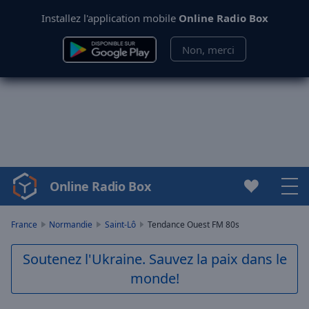
Installez l'application mobile
Online Radio Box
Non, merci
Online Radio Box
Video
Player
is
France
Normandie
Saint-Lô
Tendance Ouest FM 80s
loading.
Play
Soutenez l'Ukraine. Sauvez la paix dans le
Video
monde!
Play
Skip
Backward