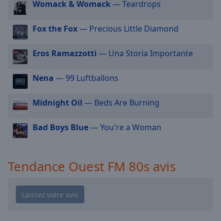
cancel
Womack & Womack
— Teardrops
and
close
Fox the Fox
— Precious Little Diamond
the
window.
Eros Ramazzotti
— Una Storia Importante
Text
Nena
— 99 Luftballons
Color
Midnight Oil
— Beds Are Burning
Opacity
Bad Boys Blue
— You're a Woman
Text
Background
Color
Tendance Ouest FM 80s avis
Opacity
Caption