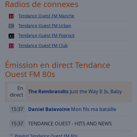
Playback
Radios de connexes
Rate
Tendance Ouest FM Manche
Chapters
Tendance Ouest FM Urban
Chapters
Tendance Ouest FM Poprock
Descriptions
Tendance Ouest FM Club
descriptions
off
,
Émission en direct Tendance
selected
Ouest FM 80s
Subtitles
En
subtitles
The Rembrandts
Just the Way It Is, Baby
direct
settings
,
opens
subtitles
15:37
Daniel Balavoine
Mon fils ma bataille
settings
dialog
15:37
TENDANCE OUEST - HITS AND NEWS
subtitles
off
,
Playlist Tendance Ouest FM 80s