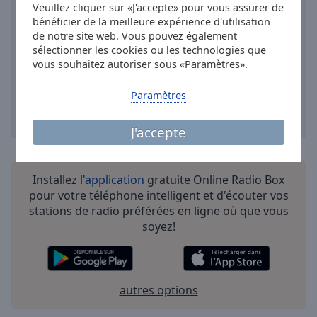
Done
Veuillez cliquer sur «J'accepte» pour vous assurer de
bénéficier de la meilleure expérience d'utilisation
Close
Modal
de notre site web. Vous pouvez également
Dialog
sélectionner les cookies ou les technologies que
End
vous souhaitez autoriser sous «Paramètres».
of
dialog
Paramètres
window.
J'accepte
Installez
l'application
gratuite Online Radio Box
pour votre téléphone intelligent et d'écouter vos
stations de radio préférées en ligne où que vous
soyez!
autres options