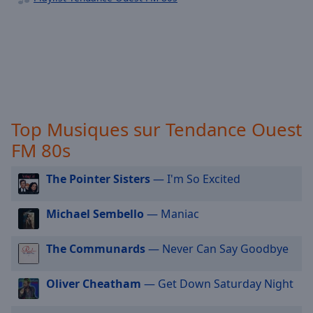
selected
Audio
Track
Picture-
in-
Picture
Fullscreen
Top Musiques sur Tendance Ouest
This
is
FM 80s
a
modal
The Pointer Sisters
— I'm So Excited
window.
Michael Sembello
— Maniac
Beginning
of
The Communards
— Never Can Say Goodbye
dialog
window.
Oliver Cheatham
— Get Down Saturday Night
Escape
will