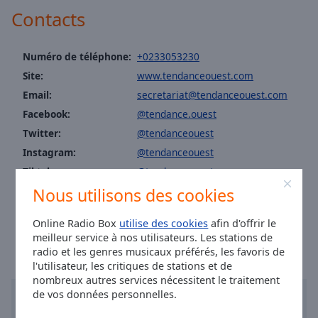
Area
Contacts
Background
Color
Numéro de téléphone:
+0233053230
Site:
www.tendanceouest.com
Opacity
Email:
secretariat@tendanceouest.com
Facebook:
@tendance.ouest
Font
Twitter:
@tendanceouest
Size
Instagram:
@tendanceouest
Tiktok:
@tendanceouest
Text
Nous utilisons des cookies
Youtube:
@tendanceouest
Edge
Style
Heure à Saint-Lô
:
17:42
,
08.06.2026
Online Radio Box
utilise des cookies
afin d'offrir le
meilleur service à nos utilisateurs. Les stations de
Font
radio et les genres musicaux préférés, les favoris de
Family
l'utilisateur, les critiques de stations et de
nombreux autres services nécessitent le traitement
de vos données personnelles.
Reset