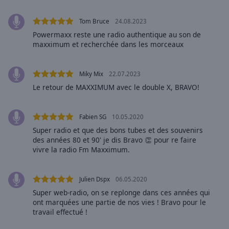
Area
Background
Tom Bruce
24.08.2023
Color
Powermaxx reste une radio authentique au son de
maxximum et recherchée dans les morceaux
Opacity
Miky Mix
22.07.2023
Font
Le retour de MAXXIMUM avec le double X, BRAVO!
Size
Fabien SG
10.05.2020
Text
Super radio et que des bons tubes et des souvenirs
Edge
des années 80 et 90' je dis Bravo 👏 pour re faire
vivre la radio Fm Maxximum.
Style
Font
Julien Dspx
06.05.2020
Family
Super web-radio, on se replonge dans ces années qui
ont marquées une partie de nos vies ! Bravo pour le
travail effectué !
Reset