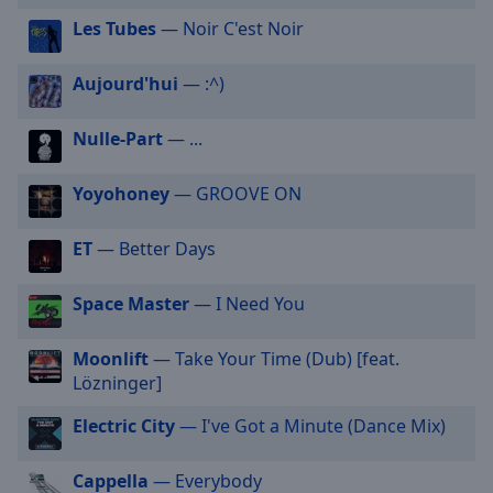
selected
Les Tubes
— Noir C'est Noir
Audio
Aujourd'hui
— :^)
Track
Picture-
Nulle-Part
— ...
in-
Picture
Fullscreen
Yoyohoney
— GROOVE ON
This
is
ET
— Better Days
a
modal
window.
Space Master
— I Need You
Beginning
Moonlift
— Take Your Time (Dub) [feat.
of
Lözninger]
dialog
window.
Electric City
— I've Got a Minute (Dance Mix)
Escape
will
Cappella
— Everybody