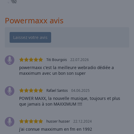
cancel
and
close
Powermaxx avis
the
window.
Text
Color
Titi Bourgois
22.07.2026
Opacity
powermaxx c'est la meilleure webradio dédiée a
maxximum avec un bon son super
Text
Background
Rafael Santos
04.06.2025
Color
POWER MAXX, la nouvelle musique, toujours et plus
que jamais à son MAXXIMUM !!!!
Opacity
husser husser
22.12.2024
j'ai connue maxximum en fm en 1992
Caption