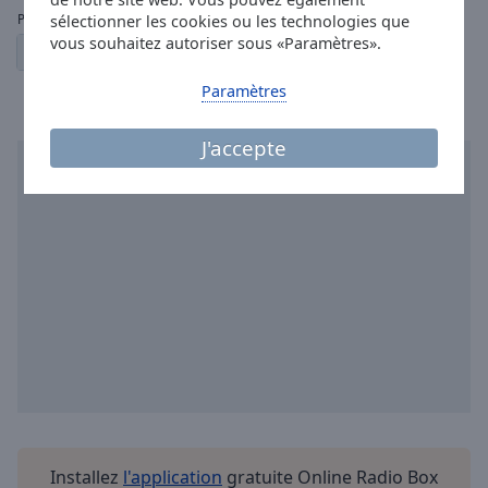
sélectionner les cookies ou les technologies que
Pages:
vous souhaitez autoriser sous «Paramètres».
1
2
3
4
5
6
← Précédent
Suivant →
Paramètres
J'accepte
Installez
l'application
gratuite Online Radio Box