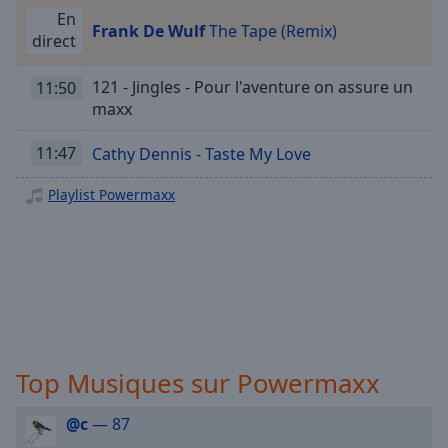
Playback
Rate
En
Frank De Wulf
The Tape (Remix)
direct
Chapters
121 - Jingles - Pour l'aventure on assure un
11:50
Chapters
maxx
Descriptions
11:47
Cathy Dennis - Taste My Love
descriptions
off
,
Playlist Powermaxx
selected
Subtitles
subtitles
settings
,
opens
subtitles
Top Musiques sur Powermaxx
settings
dialog
subtitles
@c
— 87
off
,