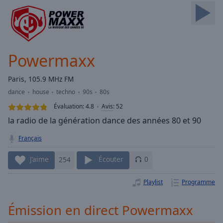
Skip
Forward
Mute
Current
Time
0:00
Powermaxx
/
Duration
-:-
Paris, 105.9 MHz FM
Loaded
:
dance
house
techno
90s
80s
0.00%
Stream
Évaluation:
4.8
Avis
:
52
Type
LIVE
la radio de la génération dance des années 80 et 90
Seek to
live,
Français
currently
behind
live
LIVE
J’aime
254
Écouter
0
Remaining
Time
-
Playlist
Programme
-:-
Émission en direct Powermaxx
1x