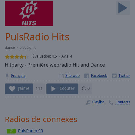
Skip
Forward
Mute
Current
Time
0:00
PulsRadio Hits
/
Duration
-:-
dance
electronic
Loaded
:
0.00%
Évaluation:
4.5
Avis
:
4
Stream
Hitparty - Première webradio Hit and Dance
Type
LIVE
Français
Site web
Seek to
live,
currently
J’aime
111
Écouter
0
behind
live
LIVE
Remaining
Playlist
Contacts
Time
-
-:-
Radios de connexes
1x
PulsRadio 90