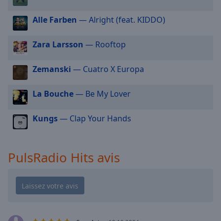
cancel
and
Alle Farben
— Alright (feat. KIDDO)
close
the
Zara Larsson
— Rooftop
window.
Text
Zemanski
— Cuatro X Europa
Color
La Bouche
— Be My Lover
Opacity
Kungs
— Clap Your Hands
Text
Background
PulsRadio Hits avis
Color
Opacity
Caption