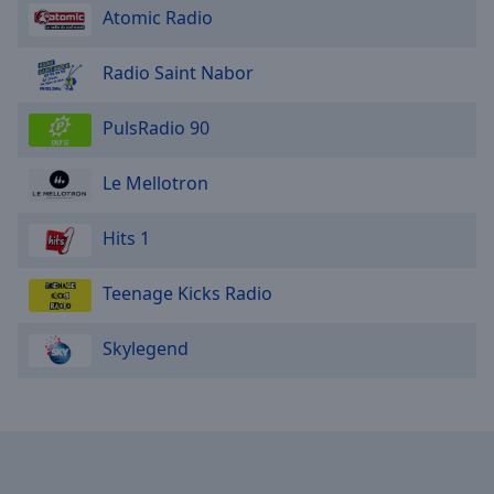
Atomic Radio
Radio Saint Nabor
PulsRadio 90
Le Mellotron
Hits 1
Teenage Kicks Radio
Skylegend