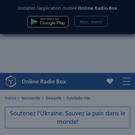
Installez l'application mobile
Online Radio Box
Non, merci
Online Radio Box
Video
Player
is
France
Normandie
Deauville
PulsRadio Hits
loading.
Play
Soutenez l'Ukraine. Sauvez la paix dans le
Video
monde!
Play
Skip
Backward