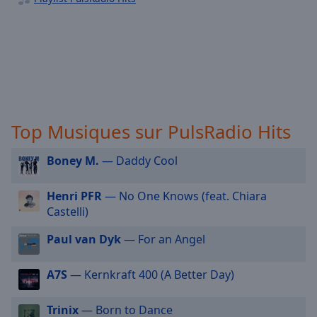
selected
Audio
Track
Picture-
in-
Picture
Fullscreen
Top Musiques sur PulsRadio Hits
This
is
Boney M.
— Daddy Cool
a
modal
window.
Henri PFR
— No One Knows (feat. Chiara
Castelli)
Beginning
Paul van Dyk
— For an Angel
of
dialog
window.
A7S
— Kernkraft 400 (A Better Day)
Escape
will
Trinix
— Born to Dance