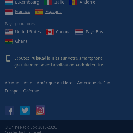
Luxembourg
Italie
Andorre
Monaco
Espagne
Pays populaires
United States
Canada
Pays-Bas
Ghana
Écoutez
PulsRadio Hits
sur votre smartphone
gratuitement avec l'application
Android
ou
iOS
!
Afrique
Asie
Amérique du Nord
Amérique du Sud
Europe
Océanie
© Online Radio Box, 2015-2026.
Created by
Final Level