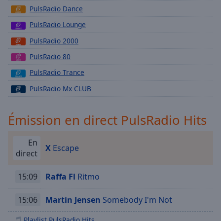
Playback
PulsRadio Dance
Rate
PulsRadio Lounge
Chapters
PulsRadio 2000
Chapters
PulsRadio 80
Descriptions
PulsRadio Trance
descriptions
PulsRadio Mx CLUB
off
,
selected
Émission en direct PulsRadio Hits
Subtitles
En
subtitles
X
Escape
direct
settings
,
opens
subtitles
15:09
Raffa Fl
Ritmo
settings
dialog
15:06
Martin Jensen
Somebody I'm Not
subtitles
off
,
Playlist PulsRadio Hits