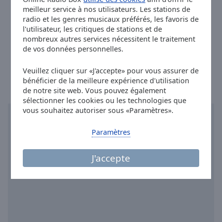
Twitter:
@pulsradiocom
Done
meilleur service à nos utilisateurs. Les stations de
Instagram:
@pulsradiocom
Close
radio et les genres musicaux préférés, les favoris de
Modal
Youtube:
@pulsradiocom
l'utilisateur, les critiques de stations et de
Dialog
nombreux autres services nécessitent le traitement
End
Twitch:
@pulsradiocom
de vos données personnelles.
of
Heure à Deauville
:
17:13
,
08.09.2026
dialog
Veuillez cliquer sur «J'accepte» pour vous assurer de
window.
bénéficier de la meilleure expérience d'utilisation
de notre site web. Vous pouvez également
sélectionner les cookies ou les technologies que
vous souhaitez autoriser sous «Paramètres».
Paramètres
J'accepte