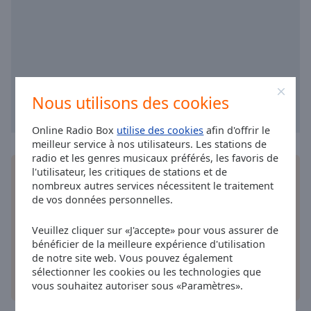
cancel
and
close
the
window.
Text
Nous utilisons des cookies
Color
Online Radio Box
utilise des cookies
afin d'offrir le
meilleur service à nos utilisateurs. Les stations de
Opacity
radio et les genres musicaux préférés, les favoris de
l'utilisateur, les critiques de stations et de
Installez
l'application
gratuite Online Radio Box
nombreux autres services nécessitent le traitement
pour votre téléphone intelligent et d'écouter vos
Text
de vos données personnelles.
stations de radio préférées en ligne où que vous
Background
soyez!
Color
Veuillez cliquer sur «J'accepte» pour vous assurer de
bénéficier de la meilleure expérience d'utilisation
de notre site web. Vous pouvez également
Opacity
sélectionner les cookies ou les technologies que
autres options
vous souhaitez autoriser sous «Paramètres».
Caption