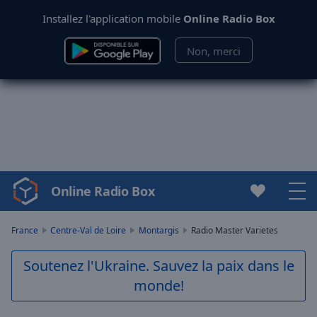
Installez l'application mobile
Online Radio Box
Non, merci
Online Radio Box
Video
Player
is
France
Centre-Val de Loire
Montargis
Radio Master Varietes
loading.
Play
Soutenez l'Ukraine. Sauvez la paix dans le
Video
monde!
Play
Skip
Backward