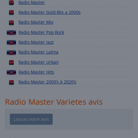
Playback
Radio Master
Rate
Radio Master Gold 80s a 2000s
Chapters
Radio Master Mix
Chapters
Radio Master Pop Rock
Descriptions
Radio Master Jazz
descriptions
Radio Master Latina
off
,
Radio Master Urban
selected
Radio Master Hits
Subtitles
Radio Master 2000’s à 2020’s
subtitles
settings
,
Radio Master Varietes avis
opens
subtitles
settings
dialog
subtitles
off
,