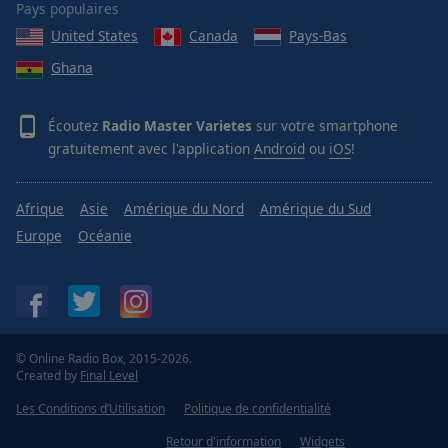
Pays populaires
United States
Canada
Pays-Bas
Ghana
Écoutez
Radio Master Varietes
sur votre smartphone
gratuitement avec l'application
Android
ou
iOS
!
Afrique
Asie
Amérique du Nord
Amérique du Sud
Europe
Océanie
© Online Radio Box, 2015-2026.
Created by
Final Level
Les Conditions d’Utilisation
Politique de confidentialité
Retour d'information
Widgets