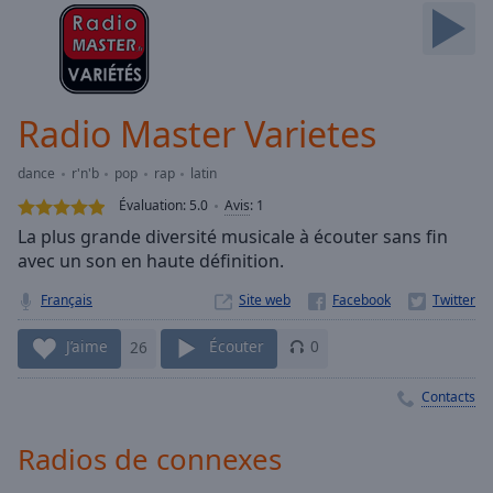
Skip
Forward
Mute
Current
Time
0:00
Radio Master Varietes
/
Duration
-:-
dance
r'n'b
pop
rap
latin
Loaded
:
0.00%
Évaluation:
5.0
Avis
:
1
Stream
La plus grande diversité musicale à écouter sans fin
Type
LIVE
avec un son en haute définition.
Seek to
live,
Français
Site web
currently
behind
J’aime
26
Écouter
0
live
LIVE
Remaining
Time
-
Contacts
-:-
Radios de connexes
1x