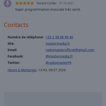
Vincent Cordier
31.10.2021
selected
Super programmation musicale très varié.
Audio
Track
Contacts
Picture-
in-
Picture
Numéro de téléphone:
+33 2 38 98 99 40
Fullscreen
Site:
mastermedia.fr
This
is
Email:
radiomasterofficiel@gmail.com
a
Facebook:
@mastermedia.fr
modal
Twitter:
@radiomasterFR
window.
Heure à Montargis
:
13:43
,
08.07.2026
Beginning
of
dialog
window.
Escape
will