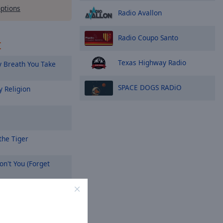
options
Radio Avallon
Radio Coupo Santo
t
Texas Highway Radio
 Breath You Take
SPACE DOGS RADiO
 Religion
the Tiger
n't You (Forget
ifornia
On a Prayer