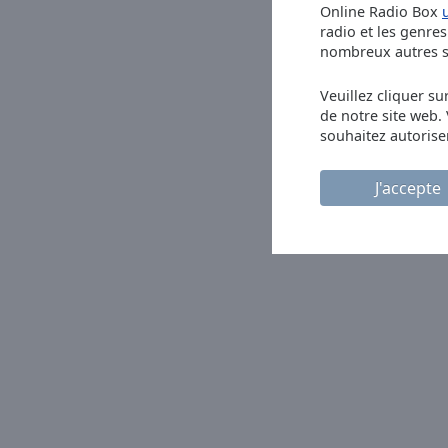
Online Radio Box
Picture-
radio et les genres 
in-
nombreux autres se
Picture
Fullscreen
This
Veuillez cliquer su
de notre site web.
is
souhaitez autorise
a
modal
window.
J'accepte
Beginning
of
dialog
window.
Escape
will
cancel
and
close
the