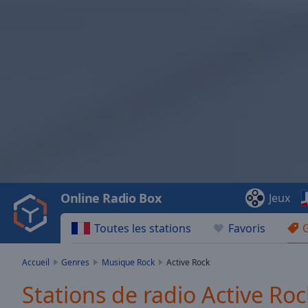
Video
Player
is
loading.
Play
Video
Online Radio Box
Jeux
Play
Skip
Toutes les stations
Favoris
Backward
Skip
Forward
Accueil
Genres
Musique Rock
Active Rock
Mute
Current
Stations de radio Active Roc
Time
0:00