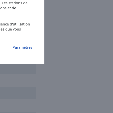
s. Les stations de
ions et de
et Dreams
Everybody Wants To
ence d'utilisation
ies que vous
Paramètres