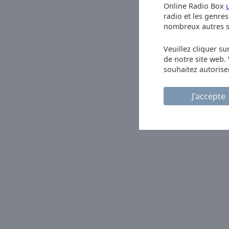
Online Radio Box
Picture-
radio et les genres 
in-
nombreux autres se
Picture
Fullscreen
This
Veuillez cliquer su
de notre site web.
is
souhaitez autorise
a
modal
window.
J'accepte
Beginning
of
dialog
window.
Escape
will
cancel
and
close
the