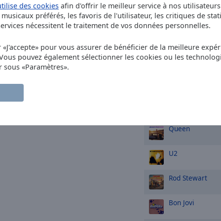
utilise des cookies
afin d'offrir le meilleur service à nos utilisateur
musicaux préférés, les favoris de l'utilisateur, les critiques de stat
Eurythmics
Swe
rvices nécessitent le traitement de vos données personnelles.
Tears for Fears
r «J'accepte» pour vous assurer de bénéficier de la meilleure expéri
Rule the World
 Vous pouvez également sélectionner les cookies ou les technolog
r sous «Paramètres».
Van Halen
Jump
TOP artistes
Queen
U2
Rod Stewart
Bon Jovi