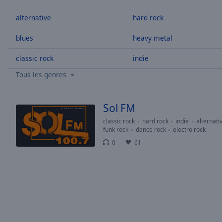
/
Duration
-:-
alternative
hard rock
Loaded
:
0.00%
blues
heavy metal
0:00
classic rock
indie
Stream
Type
LIVE
Tous les genres
Seek to
live,
currently
behind
Sol FM
live
LIVE
Remaining
classic rock
hard rock
indie
alternati
funk rock
dance rock
electro rock
Time
-
0
61
-:-
1x
Playback
Rate
Chapters