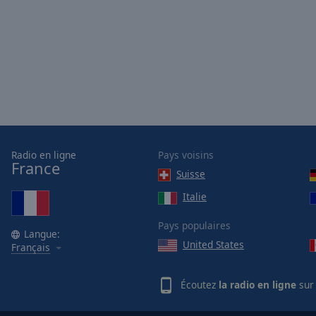
Opacity
Font
Size
Text
Edge
Style
Radio en ligne
Pays voisins
France
Suisse
Font
Italie
Family
Pays populaires
Langue:
Reset
United States
Français
Done
Close
Écoutez
la radio en ligne
sur 
Modal
Dialog
End