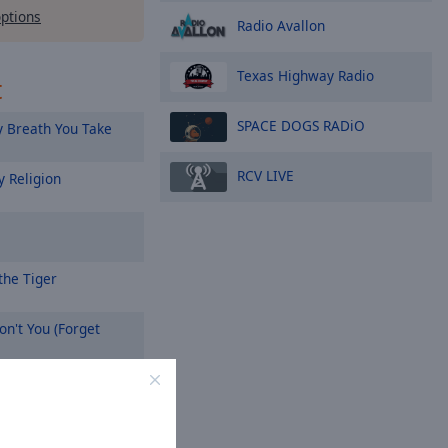
options
Radio Avallon
Texas Highway Radio
t
SPACE DOGS RADiO
 Breath You Take
RCV LIVE
 Religion
the Tiger
n't You (Forget
ifornia
On a Prayer