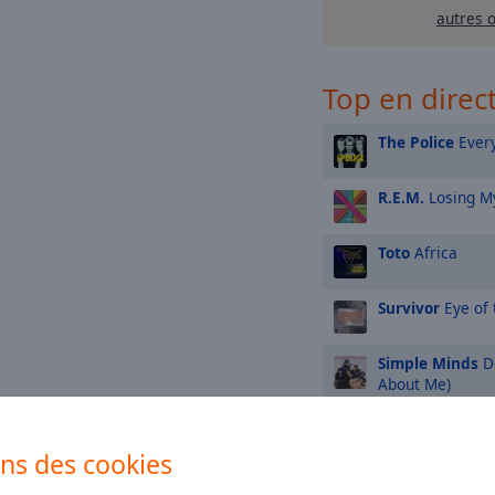
autres 
Top en direc
The Police
Every
R.E.M.
Losing My
Toto
Africa
Survivor
Eye of 
Simple Minds
Do
About Me)
Eagles
Hotel Cal
ons des cookies
Bon Jovi
Livin' 