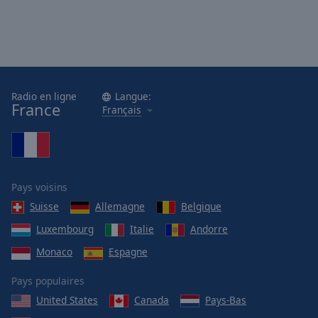
Done
Close
Modal
Dialog
End
of
dialog
Radio en ligne
Langue:
window.
France
Français
Pays voisins
Suisse
Allemagne
Belgique
Luxembourg
Italie
Andorre
Monaco
Espagne
Pays populaires
United States
Canada
Pays-Bas