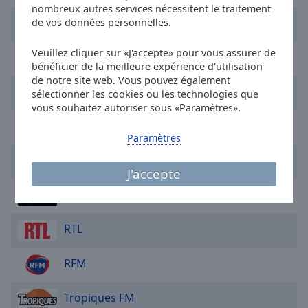
cancel
nombreux autres services nécessitent le traitement
and
Radio Freedom FM
de vos données personnelles.
close
the
Veuillez cliquer sur «J'accepte» pour vous assurer de
Radio Bonheur
window.
bénéficier de la meilleure expérience d'utilisation
de notre site web. Vous pouvez également
Nostalgie
Text
sélectionner les cookies ou les technologies que
vous souhaitez autoriser sous «Paramètres».
Color
Cherie FM
Paramètres
Opacity
Chante France
J'accepte
Text
RNB - Radio Nord Bourgogne
Background
Color
RTL
Opacity
RFM
Tropiques FM
Caption