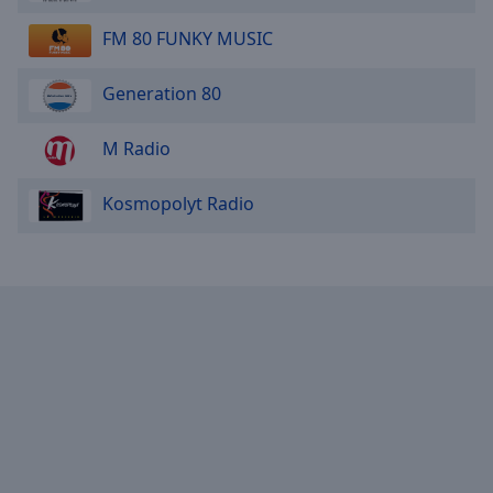
Area
Background
FM 80 FUNKY MUSIC
Color
Generation 80
Opacity
M Radio
Font
Kosmopolyt Radio
Size
Text
Edge
Style
Font
Family
Reset