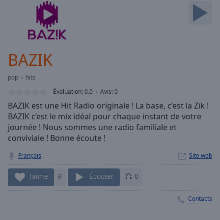
Skip
Forward
Mute
Current
Time
0:00
BAZIK
/
Duration
-:-
pop
hits
Loaded
:
0.00%
Évaluation:
0.0
Avis
:
0
Stream
BAZIK est une Hit Radio originale ! La base, c’est la Zik !
Type
LIVE
BAZIK c’est le mix idéal pour chaque instant de votre
Seek to
journée ! Nous sommes une radio familiale et
live,
conviviale ! Bonne écoute !
currently
behind
live
LIVE
Français
Site web
Remaining
Time
-
J’aime
6
Écouter
0
-:-
Contacts
1x