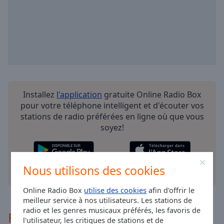
selected
Audio
Track
Picture-
in-
Picture
Fullscreen
This
Installez
l'application
gratuite Online Radio Box
is
pour votre téléphone intelligent et d'écouter vos
a
stations de radio préférées en ligne où que vous
modal
soyez!
window.
Beginning
Nous utilisons des cookies
of
autres options
dialog
Online Radio Box
utilise des cookies
afin d'offrir le
window.
meilleur service à nos utilisateurs. Les stations de
Escape
radio et les genres musicaux préférés, les favoris de
Recommandé
will
l'utilisateur, les critiques de stations et de