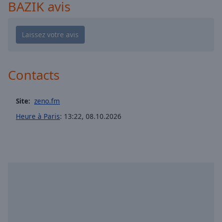
Playback
BAZIK avis
Rate
Chapters
Chapters
Descriptions
Contacts
descriptions
off
,
Site:
zeno.fm
selected
Heure à Paris
:
13:22
,
08.10.2026
Subtitles
subtitles
settings
,
opens
subtitles
settings
dialog
subtitles
off
,