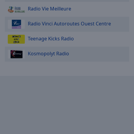
Done
Radio Vie Meilleure
Close
Modal
Dialog
Radio Vinci Autoroutes Ouest Centre
End
of
dialog
Teenage Kicks Radio
window.
Kosmopolyt Radio