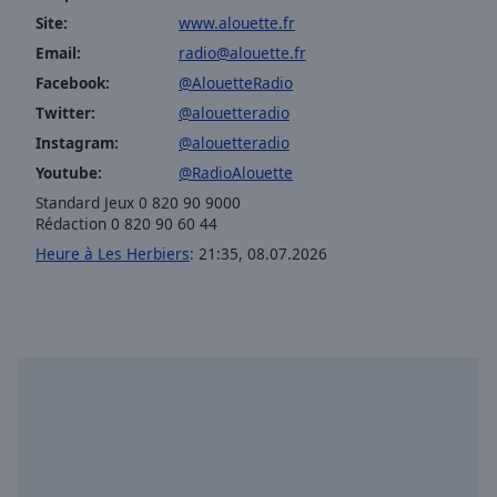
selected
Site:
www.alouette.fr
Email:
radio@alouette.fr
Audio
Track
Facebook:
@AlouetteRadio
Twitter:
@alouetteradio
Picture-
in-
Instagram:
@alouetteradio
Picture
Youtube:
@RadioAlouette
Fullscreen
Standard Jeux 0 820 90 9000
This
Rédaction 0 820 90 60 44
is
a
Heure à Les Herbiers
:
21:35
,
08.07.2026
modal
window.
Beginning
of
dialog
window.
Escape
will