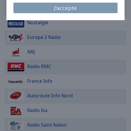
Area
J'accepte
FIP Radio
Background
Color
Nostalgie
Opacity
Europe 2 Radio
Font
NRJ
Size
Radio RMC
Text
Edge
France Info
Style
Autoroute Info Nord
Font
Family
Radio Isa
Radio Saint Nabor
Reset