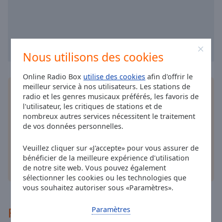
cancel
and
close
the
window.
Nous utilisons des cookies
Text
Online Radio Box
utilise des cookies
afin d'offrir le
Color
meilleur service à nos utilisateurs. Les stations de
Installez
l'application
gratuite Online Radio Box
radio et les genres musicaux préférés, les favoris de
pour votre téléphone intelligent et d'écouter vos
l'utilisateur, les critiques de stations et de
Opacity
stations de radio préférées en ligne où que vous
nombreux autres services nécessitent le traitement
soyez!
de vos données personnelles.
Text
Background
Veuillez cliquer sur «J'accepte» pour vous assurer de
bénéficier de la meilleure expérience d'utilisation
Color
autres options
de notre site web. Vous pouvez également
sélectionner les cookies ou les technologies que
Opacity
vous souhaitez autoriser sous «Paramètres».
Recommandé
Paramètres
Caption