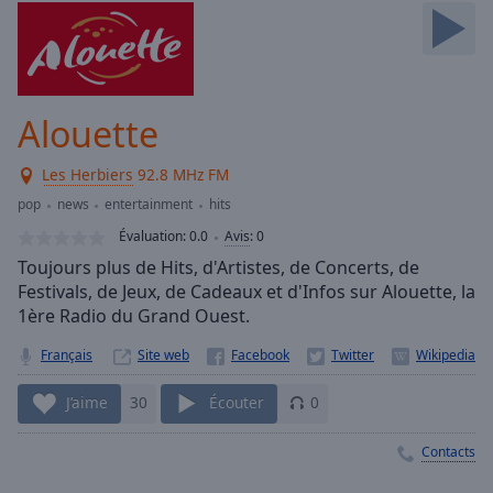
Skip
Forward
Mute
Current
Time
0:00
Alouette
/
Duration
-:-
Les Herbiers
92.8 MHz FM
Loaded
:
0.00%
pop
news
entertainment
hits
Stream
Évaluation:
0.0
Avis
:
0
Type
LIVE
Toujours plus de Hits, d'Artistes, de Concerts, de
Seek to
Festivals, de Jeux, de Cadeaux et d'Infos sur Alouette, la
live,
1ère Radio du Grand Ouest.
currently
behind
live
LIVE
Français
Site web
Remaining
Time
-
J’aime
30
Écouter
0
-:-
Contacts
1x