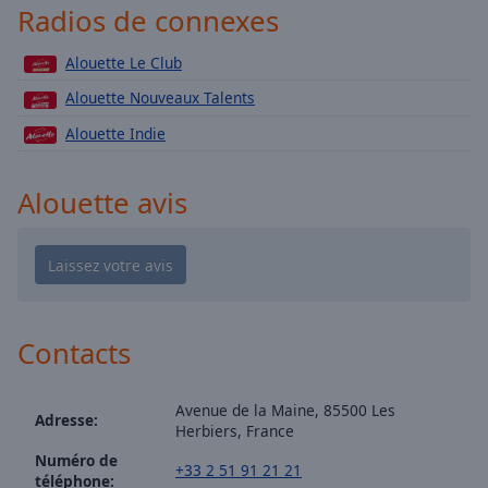
Playback
Radios de connexes
Rate
Chapters
Alouette Le Club
Alouette Nouveaux Talents
Chapters
Alouette Indie
Descriptions
descriptions
Alouette avis
off
,
selected
Subtitles
subtitles
settings
,
Contacts
opens
subtitles
settings
Avenue de la Maine, 85500 Les
Adresse:
Herbiers, France
dialog
subtitles
Numéro de
+33 2 51 91 21 21
téléphone:
off
,