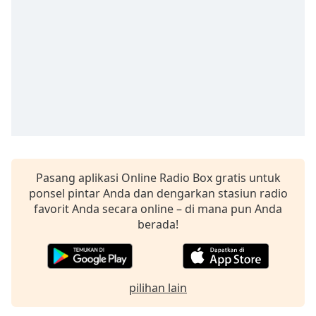
Remaining
Time
-
-:-
1x
Playback
Rate
Chapters
Chapters
Descriptions
Pasang aplikasi Online Radio Box gratis untuk
ponsel pintar Anda dan dengarkan stasiun radio
descriptions
favorit Anda secara online – di mana pun Anda
off
,
berada!
selected
Subtitles
subtitles
pilihan lain
settings
,