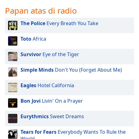
opens
subtitles
Papan atas di radio
settings
dialog
The Police
Every Breath You Take
subtitles
off
,
Toto
Africa
selected
Audio
Survivor
Eye of the Tiger
Track
Simple Minds
Don't You (Forget About Me)
Picture-
in-
Picture
Eagles
Hotel California
Fullscreen
This
is
Bon Jovi
Livin' On a Prayer
a
modal
Eurythmics
Sweet Dreams
window.
Tears for Fears
Everybody Wants To Rule the
Beginning
World