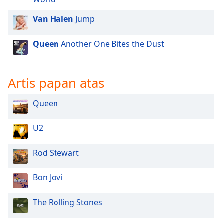
of
dialog
Van Halen
Jump
window.
Escape
Queen
Another One Bites the Dust
will
cancel
and
Artis papan atas
close
the
window.
Queen
Text
U2
Color
Rod Stewart
Opacity
Bon Jovi
Text
The Rolling Stones
Background
Color