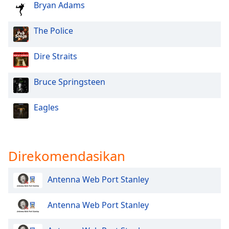
Bryan Adams
Opacity
The Police
Caption
Dire Straits
Area
Background
Bruce Springsteen
Color
Eagles
Opacity
Font
Direkomendasikan
Size
Antenna Web Port Stanley
Text
Edge
Antenna Web Port Stanley
Style