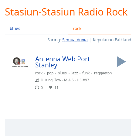
loading.
Stasiun-Stasiun Radio Rock
Play
Video
Play
blues
rock
Skip
Backward
Saring:
Semua dunia
Kepulauan Falkland
Skip
Forward
Mute
Antenna Web Port
Current
Stanley
Time
0:00
/
rock
pop
blues
jazz
funk
reggaeton
Duration
-:-
DJ King Flow - M.A.S - HS #97
Loaded
:
0
11
0.00%
Stream
Type
LIVE
Seek to
live,
currently
behind
live
LIVE