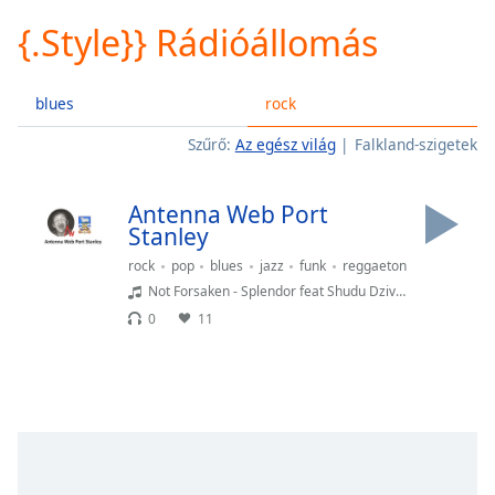
loading.
{.Style}} Rádióállomás
Play
Video
Play
blues
rock
Skip
Backward
Szűrő:
Az egész világ
Falkland-szigetek
Skip
Forward
Mute
Antenna Web Port
Current
Stanley
Time
0:00
/
rock
pop
blues
jazz
funk
reggaeton
Duration
-:-
Not Forsaken - Splendor feat Shudu Dzivhani
Loaded
:
0
11
0.00%
Stream
Type
LIVE
Seek to
live,
currently
behind
live
LIVE