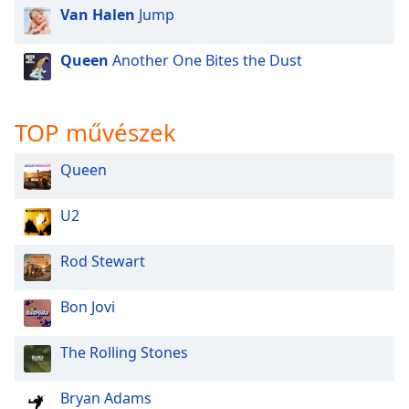
of
Van Halen
Jump
dialog
window.
Queen
Another One Bites the Dust
Escape
will
cancel
TOP művészek
and
close
the
Queen
window.
U2
Text
Color
Rod Stewart
Opacity
Bon Jovi
The Rolling Stones
Text
Background
Color
Bryan Adams