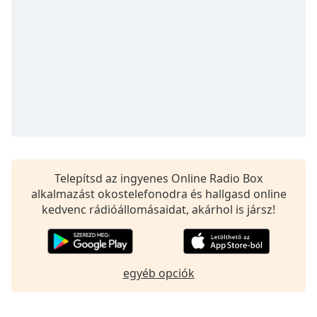
Remaining
Time
-
-:-
1x
Playback
Rate
Chapters
Chapters
Descriptions
Telepítsd az ingyenes Online Radio Box
alkalmazást okostelefonodra és hallgasd online
descriptions
kedvenc rádióállomásaidat, akárhol is jársz!
off
,
selected
Subtitles
egyéb opciók
subtitles
settings
,