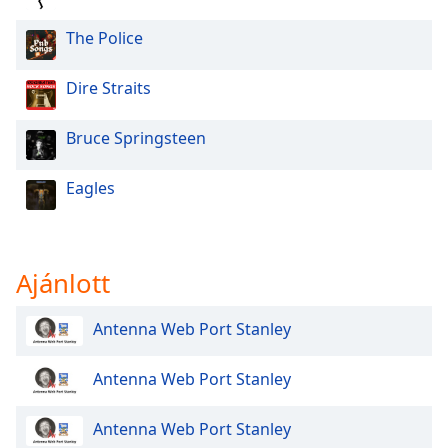
The Police
Opacity
Dire Straits
Caption
Area
Bruce Springsteen
Background
Color
Eagles
Opacity
Ajánlott
Font
Size
Antenna Web Port Stanley
Text
Antenna Web Port Stanley
Edge
Style
Antenna Web Port Stanley