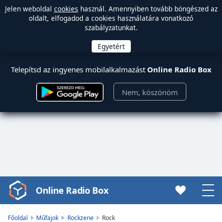
Jelen weboldal
cookies
használ. Amennyiben tovább böngészed az
oldalt, elfogadod a cookies használatára vonatkozó
szabályzatunkat.
Telepítsd az ingyenes mobilalkalmazást
Online Radio Box
Nem, köszönöm
Online Radio Box
Video
Player
is
Főoldal
Műfajok
Rockzene
Rock