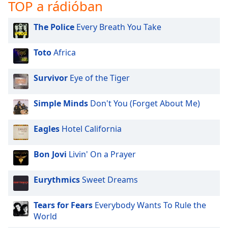
opens
TOP a rádióban
subtitles
settings
The Police
Every Breath You Take
dialog
subtitles
Toto
Africa
off
,
selected
Survivor
Eye of the Tiger
Audio
Track
Simple Minds
Don't You (Forget About Me)
Picture-
in-
Eagles
Hotel California
Picture
Fullscreen
This
Bon Jovi
Livin' On a Prayer
is
a
Eurythmics
Sweet Dreams
modal
window.
Tears for Fears
Everybody Wants To Rule the
World
Beginning