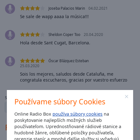
Area
Joseba Palacios Marin
04.02.2021
Background
Se sale de wapp aaaa la música!!!
Color
Opacity
Sheldon Coper Too
20.04.2020
Hola desde Sant Cugat, Barcelona.
Font
Size
Óscar Blázquez Esteban
25.03.2020
Sois los mejores, saludos desde Cataluña, me
Text
congratula escucharos, gracias por vuestro esfuerzo
Edge
Style
Strany:
Používame súbory Cookies
1
2
← predchádzajúce
ďalej →
Font
Online Radio Box
používa súbory cookies
na
Family
poskytovanie najlepších možných služieb
Rádiové kontakty
používateľom. Uprednostňované rádiové stanice a
hudobné žánre, obľúbené položky používateľa,
Reset
recenzie staníc a mnohé ďalšie služby si vyžadujú