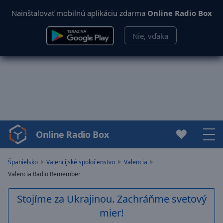
Nainštalovať mobilnú aplikáciu zdarma
Online Radio Box
Nie, vďaka
Online Radio Box
Video
Player
is
Španielsko
Valencijské spoločenstvo
Valencia
loading.
Valencia Radio Remember
Play
Video
Stojíme za Ukrajinou. Zachráňme svetový
Play
mier!
Skip
Backward