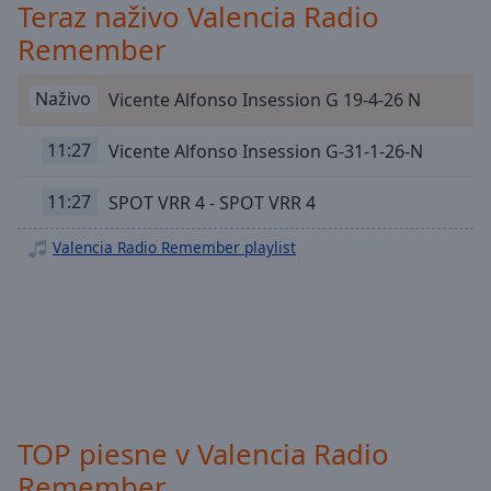
Playback
Teraz naživo Valencia Radio
Rate
Remember
Chapters
Naživo
Vicente Alfonso Insession G 19-4-26 N
Chapters
Descriptions
11:27
Vicente Alfonso Insession G-31-1-26-N
descriptions
11:27
SPOT VRR 4 - SPOT VRR 4
off
,
selected
Valencia Radio Remember playlist
Subtitles
subtitles
settings
,
opens
subtitles
settings
dialog
TOP piesne v Valencia Radio
subtitles
Remember
off
,