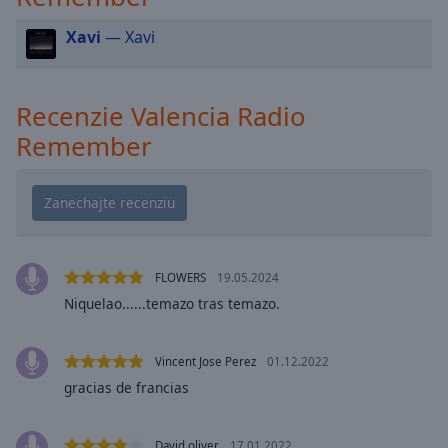
selected
Xavi
— Xavi
Audio
Track
Recenzie Valencia Radio
Picture-
in-
Remember
Picture
Fullscreen
This
is
a
modal
window.
FLOWERS
19.05.2024
Niquelao......temazo tras temazo.
Beginning
of
dialog
Vincent Jose Perez
01.12.2022
window.
gracias de francias
Escape
will
David oliver
17.01.2022