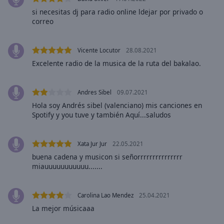
cancel
si necesitas dj para radio online ldejar por privado o
and
correo
close
the
window.
Vicente Locutor
28.08.2021
Excelente radio de la musica de la ruta del bakalao.
Text
Color
Andres Sibel
09.07.2021
Hola soy Andrés sibel (valenciano) mis canciones en
Opacity
Spotify y you tuve y también Aquí...saludos
Text
Xata Jur Jur
22.05.2021
Background
buena cadena y musicon si señorrrrrrrrrrrrrrr
Color
miauuuuuuuuuuu.......
Opacity
Carolina Lao Mendez
25.04.2021
La mejor músicaaa
Caption