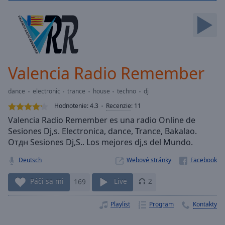
Skip
Forward
Mute
Current
Time
0:00
/
Valencia Radio Remember
Duration
-:-
Loaded
:
dance
electronic
trance
house
techno
dj
0.00%
Stream
Hodnotenie:
4.3
Recenzie
:
11
Type
LIVE
Valencia Radio Remember es una radio Online de
Seek to
Sesiones Dj,s. Electronica, dance, Trance, Bakalao.
live,
Oтдн Sesiones Dj,S.. Los mejores dj,s del Mundo.
currently
behind
live
LIVE
Deutsch
Webové stránky
Remaining
Time
-
Páči sa mi
169
Live
2
-:-
Playlist
Program
Kontakty
1x