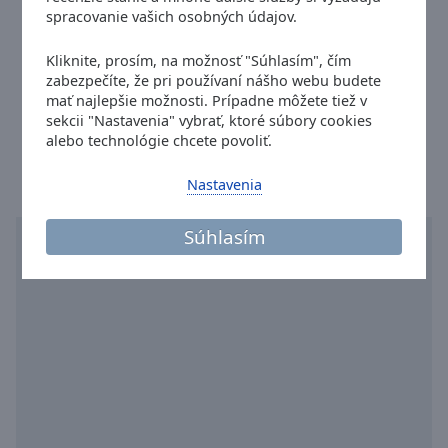
Done
Webové stránky:
www.valenciaradioremember.com.es
spracovanie vašich osobných údajov.
Close
Email:
vicentealfonsolocutor@gmail.com
Modal
Kliknite, prosím, na možnosť "Súhlasím", čím
Dialog
Facebook:
@338832896823398
zabezpečíte, že pri používaní nášho webu budete
End
Instagram:
@vicentealfonso.locutor
mať najlepšie možnosti. Prípadne môžete tiež v
of
sekcii "Nastavenia" vybrať, ktoré súbory cookies
Čas v meste Valencia
:
15:14
,
08.06.2026
dialog
alebo technológie chcete povoliť.
window.
Nastavenia
Súhlasím