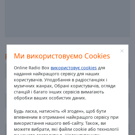
off
,
selected
Audio
Track
Picture-
in-
Picture
Рекомендовані
Ми використовуємо Cookies
Fullscreen
This
is
Online Radio Box
використовує cookies
для
esRadio Elche
a
надання найкращого сервісу для наших
користувачів. Уподобання в радіостанціях і
modal
RNE Radio Nacional
музичних жанрах, Обрані користувачів, огляди
window.
станцій і багато інших сервісів вимагають
обробки ваших особистих даних.
Radio 7
Beginning
of
Будь ласка, натисніть «Я згоден», щоб бути
dialog
Cadena SER
впевненим в отриманні найкращого сервісу при
window.
використання нашого веб-сайту. Також, ви
Escape
можете вибрати, які файли cookie або технології
Loca Activa
will