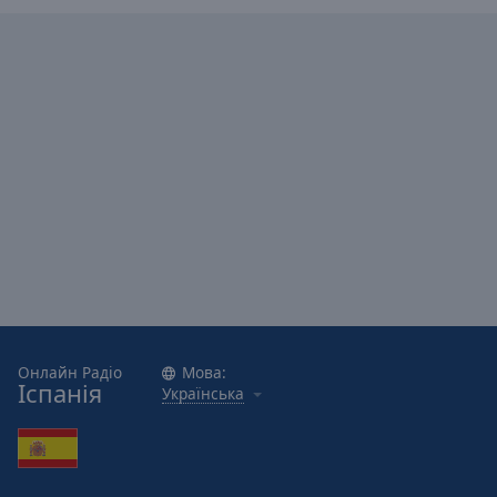
Caption
Area
Background
Color
Opacity
Font
Size
Text
Edge
Style
Онлайн Радіо
Мова:
Іспанія
Українська
Font
Family