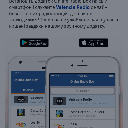
Встановіть додаток Online Radio Box на свій
Backward
смартфон і слухайте
Valencia Radio
онлайн і
Skip
безліч інших радіостанцій, де б ви не
Forward
знаходилися! Тепер ваше улюблене радіо у вас в
Mute
кишені завдяки нашому зручному додатку.
Current
Time
0:00
/
Duration
-:-
Loaded
:
0.00%
Stream
Type
LIVE
Seek to
live,
currently
ІСПАНІЯ
ОБРАНЕ
behind
live
LIVE
Valencia Radio
Valencia Radio
Remaining
news
talk
sports
entertainment
news
talk
sports
entertainment
Time
-
Costa Del Mar - Chillout
Costa Del Mar - Chillout
-:-
easy listening
chill-out
easy listening
chill-out
Los 40
Los 40
1x
pop
reggaeton
latin
pop
reggaeton
latin