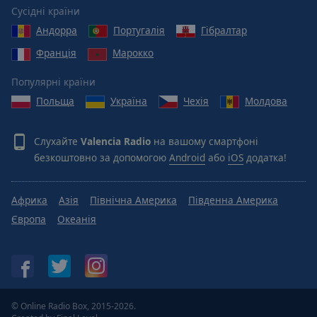
Reset
Сусідні країни
Done
Андорра
Португалія
Гібралтар
Close
Modal
Франція
Марокко
Dialog
End
Популярні країни
of
dialog
Польща
Україна
Чехія
Молдова
window.
Слухайте
Valencia Radio
на вашому смартфоні
безкоштовно за допомогою
Android
або
iOS
додатка!
Африка
Азія
Північна Америка
Південна Америка
Європа
Океанія
© Online Radio Box, 2015-2026.