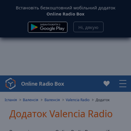
Встановіть безкоштовний мобільний додаток
Online Radio Box
Ні, дякую
Online Radio Box
Video
Player
is
Іспанія
Валенсія
Валенсія
Valencia Radio
Додаток
loading.
Додаток Valencia Radio
Play
Video
Play
Skip