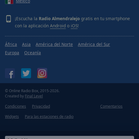
México
¡Escucha la
Radio Almendralejo
gratis en tu smartphone
con la aplicación
Android
o
iOS
!
África
Asia
América del Norte
América del Sur
Europa
Oceanía
© Online Radio Box, 2015-2026.
Created by
Final Level
Condiciones
Privacidad
Comentarios
Widgets
Para las estaciones de radio