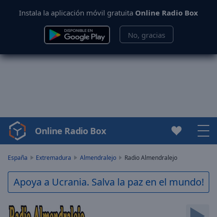
Instala la aplicación móvil gratuita
Online Radio Box
No, gracias
Online Radio Box
Video
Player
is
España
Extremadura
Almendralejo
Radio Almendralejo
loading.
Play
Apoya a Ucrania. Salva la paz en el mundo!
Video
Play
Skip
Backward