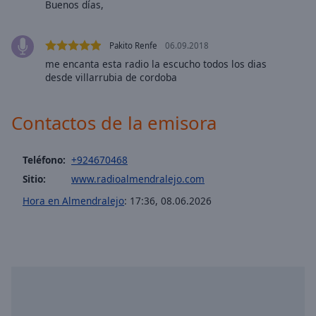
Buenos días,
selected
Audio
Pakito Renfe
06.09.2018
Track
me encanta esta radio la escucho todos los dias
desde villarrubia de cordoba
Picture-
in-
Picture
Contactos de la emisora
Fullscreen
This
is
Teléfono:
+924670468
a
modal
Sitio:
www.radioalmendralejo.com
window.
Hora en Almendralejo
:
17:36
,
08.06.2026
Beginning
of
dialog
window.
Escape
will