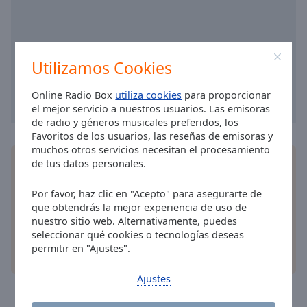
cancel
and
close
the
window.
Utilizamos Cookies
Text
Online Radio Box
utiliza cookies
para proporcionar
el mejor servicio a nuestros usuarios. Las emisoras
Color
de radio y géneros musicales preferidos, los
Favoritos de los usuarios, las reseñas de emisoras y
Opacity
muchos otros servicios necesitan el procesamiento
Instala la
aplicación
gratis Online Radio Box para
de tus datos personales.
su teléfono y escucha sus estaciones de radio en
Text
línea favoritas dondequiera que esté!
Por favor, haz clic en "Acepto" para asegurarte de
Background
que obtendrás la mejor experiencia de uso de
Color
nuestro sitio web. Alternativamente, puedes
seleccionar qué cookies o tecnologías deseas
permitir en "Ajustes".
otras opciones
Opacity
Ajustes
Caption