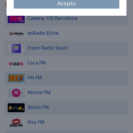
Recomendado
Acepto
Area
Background
Color
Cadena 100 Barcelona
esRadio Elche
Opacity
Fresh Radio Spain
Font
Size
Loca FM
Text
Hit FM
Edge
Style
Mortal FM
Font
Boom FM
Family
Kiss FM
Reset