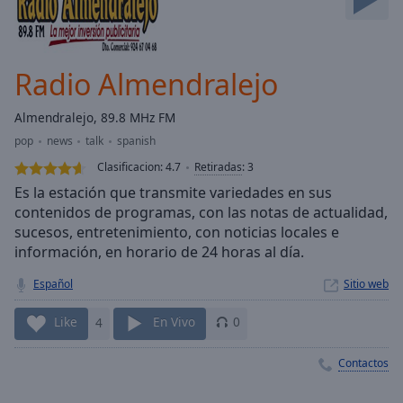
Skip
Forward
Mute
Current
Radio Almendralejo
Time
0:00
/
Almendralejo, 89.8 MHz FM
Duration
-:-
pop
news
talk
spanish
Loaded
:
0.00%
Clasificacion:
4.7
Retiradas
:
3
Stream
Es la estación que transmite variedades en sus
Type
LIVE
contenidos de programas, con las notas de actualidad,
sucesos, entretenimiento, con noticias locales e
Seek to
live,
información, en horario de 24 horas al día.
currently
behind
Español
Sitio web
live
LIVE
Remaining
Time
-
Like
4
En Vivo
0
-:-
Contactos
1x