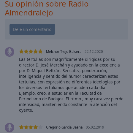
Playback
Su opinión sobre Radio
Rate
Almendralejo
Chapters
Chapters
Descriptions
descriptions
Melchor Trejo Balsera
22.12.2020
off
,
Las tertulias son magníficamente dirigidas por su
selected
director D. José Merchán y ayudado en la excelencia
por D. Miguel Beltrán. Sensatez, ponderación,
Subtitles
inteligencia y sentido del humor caracterizan estas
tertulias, con expresión de diferentes ideologías por
subtitles
los diversos tertulianos que acuden cada día.
settings
,
Ejemplo, creo, a estudiar en la Facultad de
Periodismo de Badajoz. El ritmo , muy rara vez pierde
opens
intensidad, manteniendo constante la atención del
subtitles
oyente.
settings
dialog
subtitles
Gregorio Garcia Baena
05.02.2019
off
,