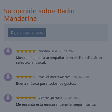
cancel
and
Su opinión sobre Radio
close
Mandarina
the
window.
Text
Color
Mariano Fatjo
25.11.2020
Opacity
Música ideal para acompañarte en el día a día. Gran
selección musical.
Text
Background
Manuel Morera Montes
28.06.2020
Color
Buena música para todos los gustos.
Opacity
Vicente Quintana
20.06.2020
Me encanta esta emisora, tiene la mejor música.
Caption