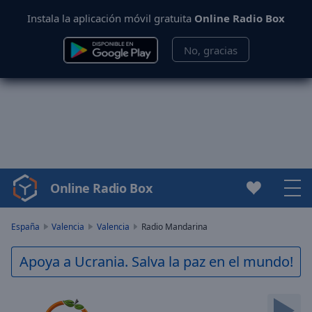
Instala la aplicación móvil gratuita
Online Radio Box
No, gracias
Online Radio Box
Video
Player
is
España
Valencia
Valencia
Radio Mandarina
loading.
Play
Apoya a Ucrania. Salva la paz en el mundo!
Video
Play
Skip
Backward