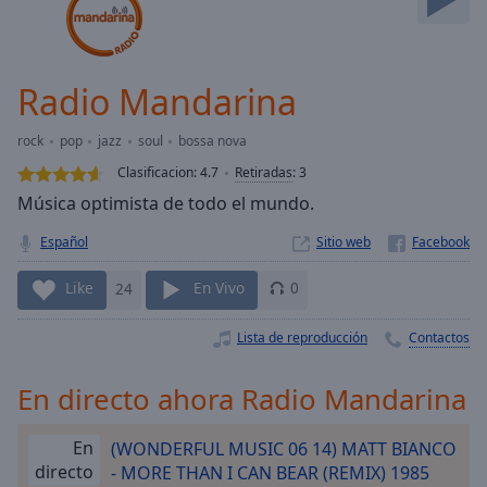
Skip
Forward
Mute
Current
Radio Mandarina
Time
0:00
/
rock
pop
jazz
soul
bossa nova
Duration
-:-
Clasificacion:
4.7
Retiradas
:
3
Loaded
:
Música optimista de todo el mundo.
0.00%
Stream
Español
Sitio web
Type
LIVE
Seek to
Like
24
En Vivo
0
live,
currently
behind
Lista de reproducción
Contactos
live
LIVE
Remaining
Time
-
En directo ahora Radio Mandarina
-:-
En
(WONDERFUL MUSIC 06 14) MATT BIANCO
1x
directo
- MORE THAN I CAN BEAR (REMIX) 1985