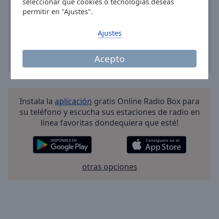
seleccionar qué cookies o tecnologías deseas
Done
permitir en "Ajustes".
Close
Modal
Dialog
Ajustes
End
of
Acepto
dialog
window.
Instala la
aplicación
gratis Online Radio Box para
su teléfono y escucha sus estaciones de radio en
línea favoritas dondequiera que esté!
otras opciones