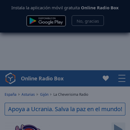
Instala la aplicación móvil gratuita
Online Radio Box
No, gracias
Online Radio Box
Video
Player
is
España
Asturias
Gijón
La Cheverisima Radio
loading.
Play
Apoya a Ucrania. Salva la paz en el mundo!
Video
Play
Skip
Backward