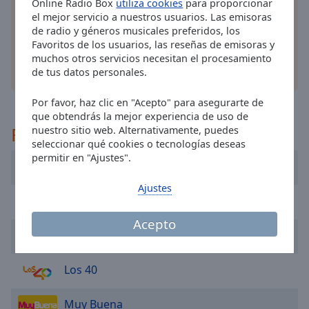
cancel
Online Radio Box
utiliza cookies
para proporcionar
línea favoritas dondequiera que esté!
el mejor servicio a nuestros usuarios. Las emisoras
and
de radio y géneros musicales preferidos, los
close
Favoritos de los usuarios, las reseñas de emisoras y
the
muchos otros servicios necesitan el procesamiento
window.
otras opciones
de tus datos personales.
Text
Por favor, haz clic en "Acepto" para asegurarte de
Color
que obtendrás la mejor experiencia de uso de
Recomendado
nuestro sitio web. Alternativamente, puedes
seleccionar qué cookies o tecnologías deseas
Opacity
permitir en "Ajustes".
RNE Radio Nacional
Ajustes
Text
Radio Taoro
Background
Color
Acepto
Boom FM
Opacity
Los 40
Caption
Muy Buena