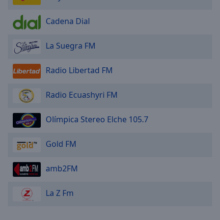
Area
Background
Cadena Dial
Color
La Suegra FM
Opacity
Radio Libertad FM
Font
Size
Radio Ecuashyri FM
Olímpica Stereo Elche 105.7
Text
Edge
Gold FM
Style
amb2FM
Font
Family
La Z Fm
Reset