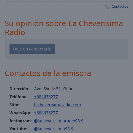
Playback
Rate
Contactos
Chapters
Su opinión sobre La Cheverisima
Chapters
Radio
Descriptions
descriptions
off
,
selected
Contactos de la emisora
Subtitles
subtitles
Dirección:
Avd. Shultz 51, Gijón
settings
,
Teléfono:
+684636277
opens
Sitio:
lacheverisimaradio.com
subtitles
settings
WhatsApp:
+684636277
dialog
Instagram:
@lacheverisimaradio98.9
subtitles
Youtube:
@lacheverisima98.9
off
,