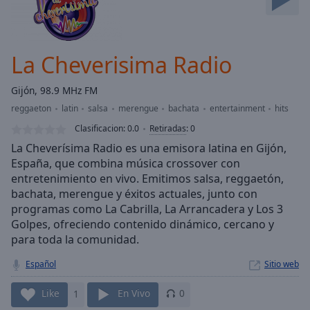
Skip
Forward
Mute
Current
La Cheverisima Radio
Time
0:00
/
Gijón, 98.9 MHz FM
Duration
-:-
reggaeton
latin
salsa
merengue
bachata
entertainment
hits
Loaded
:
0.00%
Clasificacion:
0.0
Retiradas
:
0
Stream
La Cheverísima Radio es una emisora latina en Gijón,
Type
LIVE
España, que combina música crossover con
entretenimiento en vivo. Emitimos salsa, reggaetón,
Seek to
live,
bachata, merengue y éxitos actuales, junto con
currently
programas como La Cabrilla, La Arrancadera y Los 3
behind
live
LIVE
Golpes, ofreciendo contenido dinámico, cercano y
Remaining
para toda la comunidad.
Time
-
-:-
Español
Sitio web
1x
Like
1
En Vivo
0