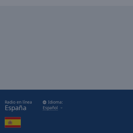
Done
Close
Modal
Dialog
End
of
dialog
window.
Radio en línea
Idioma:
España
Español