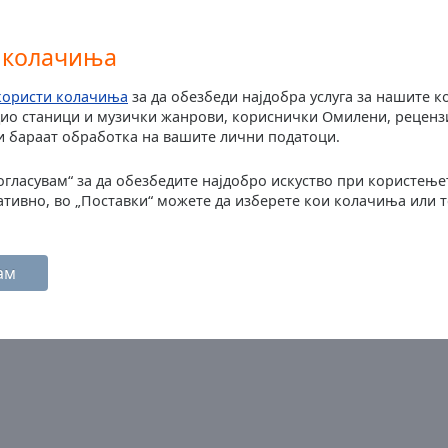
que me guste música que nunca me
 колачиња
ta!!
користи колачиња
за да обезбеди најдобра услуга за нашите к
о станици и музички жанрови, кориснички Омилени, рецензи
ги бараат обработка на вашите лични податоци.
s para escucharla en el curro
согласувам“ за да обезбедите најдобро искуство при користење
ативно, во „Поставки“ можете да изберете кои колачиња или 
hijo que le gusta mucho
ам