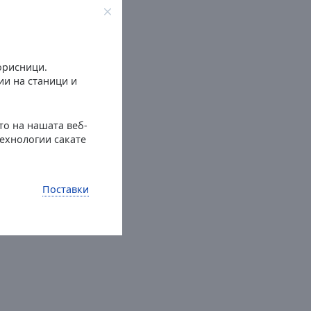
орисници.
и на станици и
то на нашата веб-
технологии сакате
Поставки