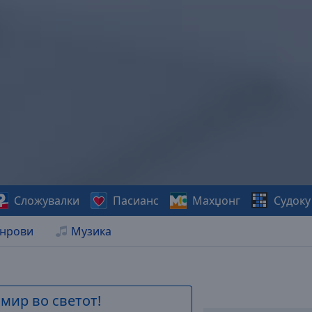
Сложувалки
Пасианс
Махџонг
Судоку
нрови
Музика
 мир во светот!