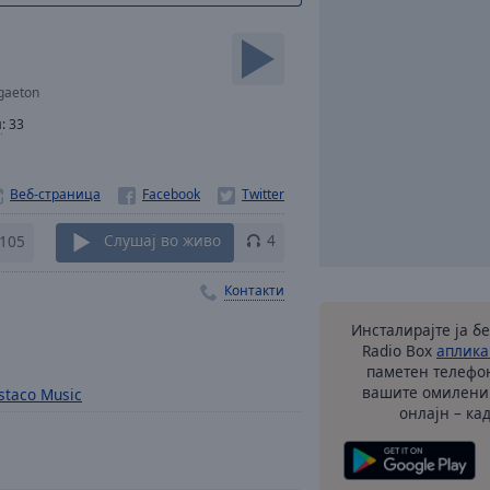
gaeton
и
:
33
Веб-страница
105
Слушај во живо
4
Контакти
Инсталирајте ја б
Radio Box
аплика
паметен телефон
вашите омилени
staco Music
онлајн – кад