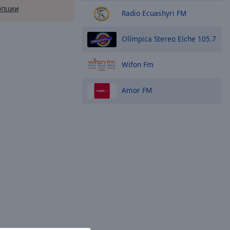
опции
Radio Ecuashyri FM
Olímpica Stereo Elche 105.7
Wifon Fm
Amor FM