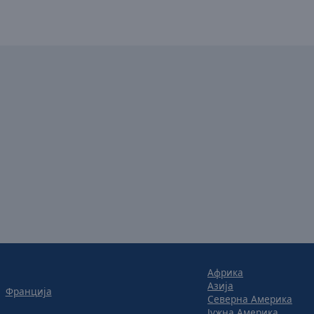
Африка
Азија
Франција
Северна Америка
Јужна Америка