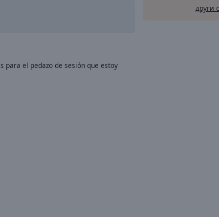
други 
as para el pedazo de sesión que estoy