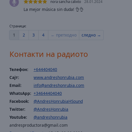
window.
nora sancha calixto
28.01.2024
La mejor música sin duda! 👌👌
Text
Color
Страници:
1
2
3
4
← претходно
следно →
Opacity
Контакти на радиото
Text
Background
Color
Телефон:
+644404040
Сајт:
www.andreshonrubia.com
Opacity
Email:
info@andreshonrubia.com
WhatsApp:
+34644404040
Facebook:
@AndresHonrubiaHSound
Caption
Area
Twitter:
@AndresHonrubia
Background
Youtube:
@andreshonrubia
Color
andresproductora@gmail.com