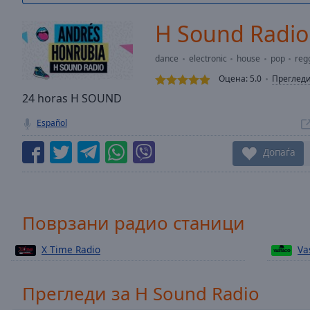
/
Duration
-:-
H Sound Radio
Loaded
:
0.00%
dance
electronic
house
pop
reg
0:00
Оцена:
5.0
Преглед
Stream
Type
24 horas H SOUND
LIVE
Seek to
Español
live,
currently
behind
Допаѓа
live
LIVE
Remaining
Time
-
-:-
Поврзани радио станици
1x
X Time Radio
Va
Playback
Rate
Chapters
Прегледи за H Sound Radio