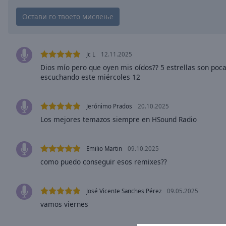
Chapters
Descriptions
descriptions
off
,
Jc L
12.11.2025
selected
Dios mío pero que oyen mis oídos?? 5 estrellas son poc
escuchando este miércoles 12
Subtitles
subtitles
Jerónimo Prados
20.10.2025
settings
,
Los mejores temazos siempre en HSound Radio
opens
subtitles
settings
Emilio Martin
09.10.2025
dialog
como puedo conseguir esos remixes??
subtitles
off
,
selected
José Vicente Sanches Pérez
09.05.2025
vamos viernes
Audio
Track