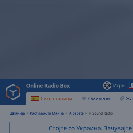
Video
Player
is
loading.
Play
Video
Online Radio Box
Игри
Play
Skip
Сите станици
Омилени
Жа
Backward
Skip
Forward
Шпанија
Кастиља-Ла Манча
Albacete
H Sound Radio
Mute
Current
Стојте со Украина. Зачувајте
Time
0:00