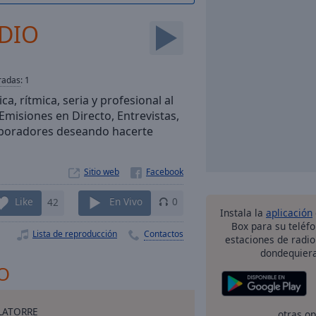
DIO
radas
:
1
, rítmica, seria y profesional al
Emisiones en Directo, Entrevistas,
laboradores deseando hacerte
Sitio web
Like
42
En Vivo
0
Instala la
aplicación
Box para su teléf
Lista de reproducción
Contactos
estaciones de radio
dondequiera
IO
 LATORRE
otras o