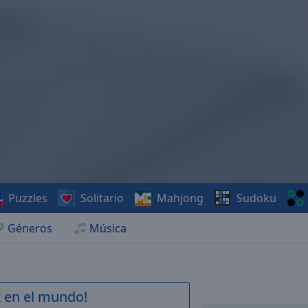
Puzzles
Solitario
Mahjong
Sudoku
Géneros
Música
z en el mundo!