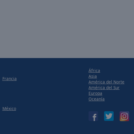
África
Asia
Francia
América del Norte
América del Sur
Europa
Oceanía
México