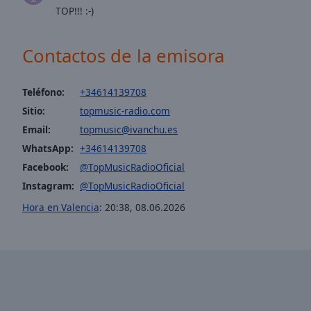
window.
TOP!!! :-)
Text
Color
Contactos de la emisora
Opacity
Teléfono:
+34614139708
Sitio:
topmusic-radio.com
Text
Email:
topmusic@ivanchu.es
Background
WhatsApp:
+34614139708
Color
Facebook:
@TopMusicRadioOficial
Instagram:
@TopMusicRadioOficial
Opacity
Hora en Valencia
:
20:38
,
08.06.2026
Caption
Area
Background
Color