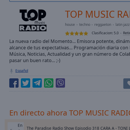
/
Duration
-:-
TOP MUSIC RA
Loaded
:
0.00%
house
techno
reggaeton
latin jazz
0:00
Clasificacion:
5.0
Reti
Stream
Type
La nueva radio del Momento... Emisora potente, dinámica
LIVE
alcance de tus expectativas... Programación diaria con 
Seek to
live,
Música, Noticias, Actualidad y un gran número de Co
currently
pasar un buen rato... ;-)
behind
live
LIVE
Español
Remaining
Time
-
-:-
1x
Playback
Rate
En directo ahora TOP MUSIC RAD
Chapters
En
The Paradise Radio Show Episodio 318 CARA A - TONI