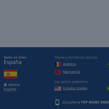
Opacity
Font
Size
Text
Edge
Style
Radio en línea
Países y territorios vecinos
España
Font
Andorra
Family
Marruecos
Los países populares
Reset
Idioma:
Estados Unidos
Español
Done
Close
Modal
¡Escucha la
TOP MUSIC RAD
Dialog
End