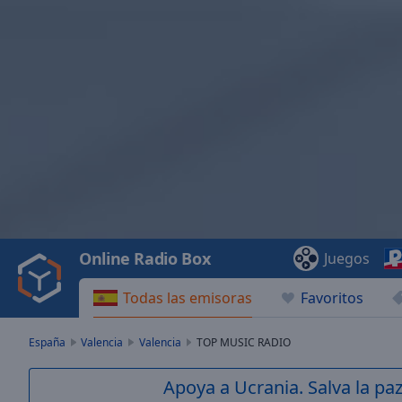
Video
Player
is
loading.
Play
Video
Online Radio Box
Juegos
Play
Skip
Todas las emisoras
Favoritos
Backward
Skip
Forward
España
Valencia
Valencia
TOP MUSIC RADIO
Mute
Current
Apoya a Ucrania. Salva la pa
Time
0:00