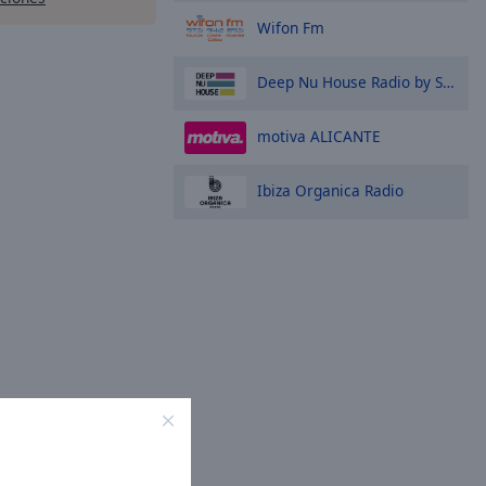
Wifon Fm
Deep Nu House Radio by SO&SO
motiva ALICANTE
Ibiza Organica Radio