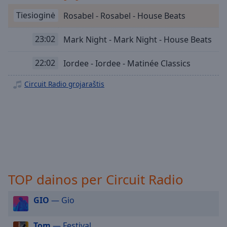
Playback
Tiesioginė
Rosabel - Rosabel - House Beats
Rate
Chapters
23:02
Mark Night - Mark Night - House Beats
Chapters
22:02
Iordee - Iordee - Matinée Classics
Descriptions
Circuit Radio grojaraštis
descriptions
off
,
selected
Subtitles
subtitles
settings
,
TOP dainos per Circuit Radio
opens
subtitles
settings
GIO
— Gio
dialog
subtitles
Tom
— Festival