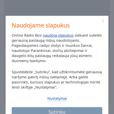
cancel
and
close
the
Naudojame slapukus
window.
Online Radio Box
naudoja slapukus
siekiant suteikti
Text
geriausią paslaugą mūsų naudotojams.
Color
Pageidaujamos radijo stotys ir muzikos žanrai,
naudotojo Parankiniai, stočių atsiliepimai ir
daugelis kitų paslaugų reikalauja jūsų asmens
Opacity
duomenų tvarkymo.
Įdiekite nemokamą Online Radio Box
programėlė
į
savo išmanųjį telefoną ir klausykitės mėgstamų
Spustelėkite „Sutinku“, kad užtikrintumėte geriausią
Text
radijo stočių internetu – kad ir kur būtumėte!
naršymo patirtį mūsų svetainėje. Arba galite
Background
pasirinkti, kuriuos slapukus ar technologijas norite
Color
leisti skiltyje „Nustatymai“.
kiti pasirinkimai
Nustatymai
Opacity
Sutinku