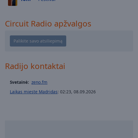
off
,
selected
Circuit Radio apžvalgos
Audio
Track
Picture-
in-
Picture
Fullscreen
This
Radijo kontaktai
is
a
Svetainė:
zeno.fm
modal
window.
Laikas mieste Madridas
:
02:23
,
08.09.2026
Beginning
of
dialog
window.
Escape
will