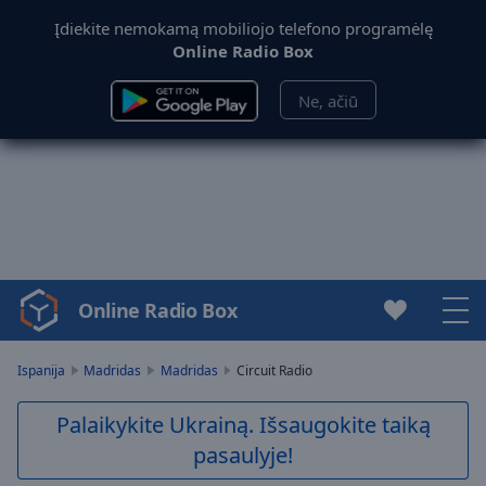
Įdiekite nemokamą mobiliojo telefono programėlę
Online Radio Box
Ne, ačiū
Online Radio Box
Video
Player
is
Ispanija
Madridas
Madridas
Circuit Radio
loading.
Play
Palaikykite Ukrainą. Išsaugokite taiką
Video
pasaulyje!
Play
Skip