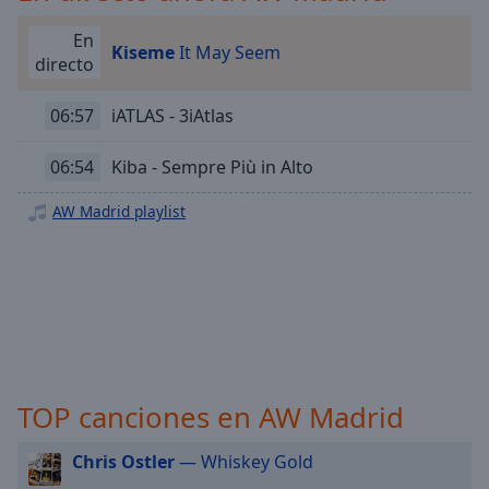
Playback
Rate
En
Kiseme
It May Seem
Chapters
directo
Chapters
06:57
iATLAS - 3iAtlas
Descriptions
06:54
Kiba - Sempre Più in Alto
descriptions
off
,
AW Madrid playlist
selected
Subtitles
subtitles
settings
,
opens
subtitles
TOP canciones en AW Madrid
settings
dialog
subtitles
Chris Ostler
— Whiskey Gold
off
,