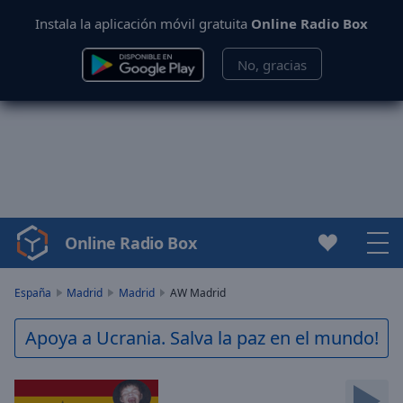
Instala la aplicación móvil gratuita
Online Radio Box
No, gracias
Online Radio Box
Video
Player
is
España
Madrid
Madrid
AW Madrid
loading.
Play
Apoya a Ucrania. Salva la paz en el mundo!
Video
Play
Skip
Backward