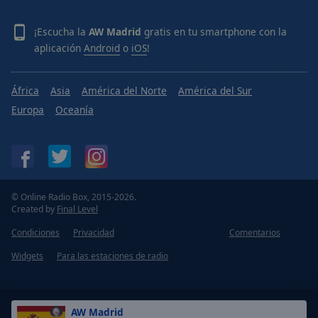
¡Escucha la
AW Madrid
gratis en tu smartphone con la
aplicación
Android
o
iOS
!
África
Asia
América del Norte
América del Sur
Europa
Oceanía
© Online Radio Box, 2015-2026.
Created by
Final Level
Condiciones
Privacidad
Comentarios
Widgets
Para las estaciones de radio
AW Madrid