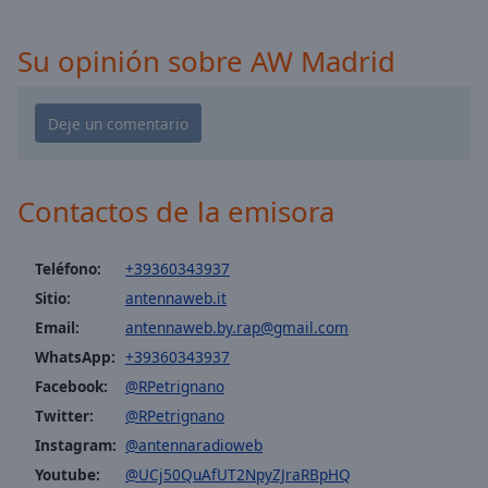
cancel
and
close
Su opinión sobre AW Madrid
the
window.
Text
Color
Contactos de la emisora
Opacity
Teléfono:
+39360343937
Sitio:
antennaweb.it
Text
Background
Email:
antennaweb.by.rap@gmail.com
Color
WhatsApp:
+39360343937
Facebook:
@RPetrignano
Opacity
Twitter:
@RPetrignano
Instagram:
@antennaradioweb
Caption
Youtube:
@UCj50QuAfUT2NpyZJraRBpHQ