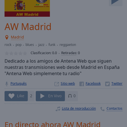
Skip
Forward
Mute
Current
AW Madrid
Time
0:00
/
Madrid
Duration
-:-
rock
pop
blues
jazz
funk
reggaeton
Loaded
:
0.00%
Clasificacion:
0.0
Retiradas
:
0
Stream
Dedicado a los amigos de Antena Web que siguen
Type
LIVE
nuestras transmisiones web desde Madrid en España
Seek to
"Antena Web simplemente tu radio"
live,
currently
Português
Sitio web
behind
live
LIVE
Remaining
Like
2
En Vivo
0
Time
-
-:-
Lista de reproducción
Contactos
1x
En directo ahora AW Madrid