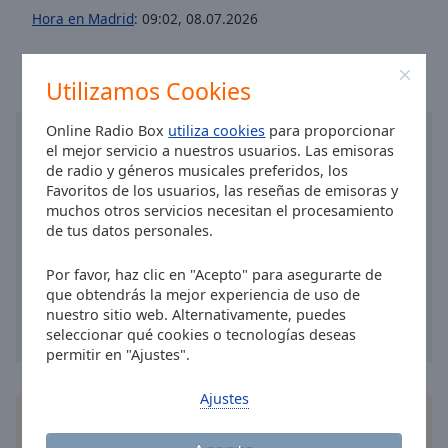
Area
Hora en Madrid
:
09:02
,
08.07.2026
Background
Color
Utilizamos Cookies
Opacity
Online Radio Box
utiliza cookies
para proporcionar
el mejor servicio a nuestros usuarios. Las emisoras
Font
de radio y géneros musicales preferidos, los
Size
Favoritos de los usuarios, las reseñas de emisoras y
muchos otros servicios necesitan el procesamiento
de tus datos personales.
Text
Edge
Por favor, haz clic en "Acepto" para asegurarte de
Style
que obtendrás la mejor experiencia de uso de
nuestro sitio web. Alternativamente, puedes
seleccionar qué cookies o tecnologías deseas
Font
permitir en "Ajustes".
Family
Ajustes
Instala la
aplicación
gratis Online Radio Box para
Reset
su teléfono y escucha sus estaciones de radio en