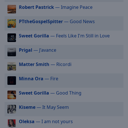
selected
Robert Pastrick
— Imagine Peace
Audio
PTtheGospelSpitter
— Good News
Track
Picture-
Sweet Gorilla
— Feels Like I'm Still in Love
in-
Picture
Fullscreen
Prigal
— J'avance
This
is
Matter Smith
— Ricordi
a
modal
window.
Minna Ora
— Fire
Beginning
Sweet Gorilla
— Good Thing
of
dialog
Kiseme
— It May Seem
window.
Escape
Oleksa
— I am not yours
will