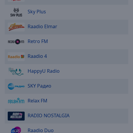
Done
Close
Sky Plus
Modal
Dialog
End
Raadio Elmar
of
dialog
Retro FM
window.
Raadio 4
HappyU Radio
SKY Радио
Relax FM
RADIO NOSTALGIA
Raadio Duo