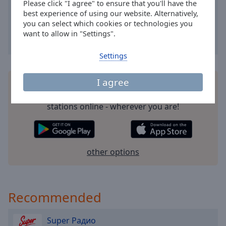
Please click "I agree" to ensure that you'll have the
Area
best experience of using our website. Alternatively,
Background
you can select which cookies or technologies you
Color
want to allow in "Settings".
Settings
Opacity
I agree
Install the free Online Radio Box
application
for
Font
your smartphone and listen to your favorite radio
Size
stations online - wherever you are!
Text
Edge
Style
other options
Font
Family
Recommended
Super Радио
Reset