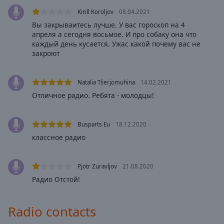
selected
Kirill Koroljov
08.04.2021
Вы закрываитесь лучше. У вас гороскоп на 4
Audio
апреля а сегодня восьмое. И про собаку она что
Track
каждый день кусается. Ужас какой почему вас не
закроют
Picture-
in-
Picture
Natalia Tšerjomuhina
14.02.2021
Fullscreen
This
Отличное радио. Ребята - молодцы!
is
a
Busparts Eu
18.12.2020
modal
window.
классное радио
Beginning
Pjotr Zuravljov
21.08.2020
of
Радио Отстой!
dialog
window.
Escape
Radio contacts
will