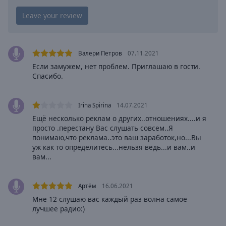
Playback
Rate
Chapters
Chapters
Валери Петров
07.11.2021
Если замужем, нет проблем. Приглашаю в гости.
Descriptions
Спасибо.
descriptions
off
,
Irina Spirina
14.07.2021
selected
Ещё несколько реклам о других..отношениях....и я
просто .перестану Вас слушать совсем..Я
Captions
понимаю,что реклама..это ваш заработок,но...Вы
captions
уж как то определитесь...нельзя ведь...и вам..и
вам...
settings
,
opens
captions
Артём
16.06.2021
settings
Мне 12 слушаю вас каждый раз волна самое
dialog
лучшее радио:)
captions
off
,