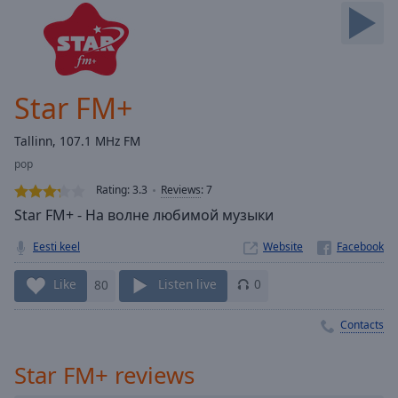
Skip
Forward
Mute
Current
Time
0:00
Star FM+
/
Duration
-:-
Tallinn, 107.1 MHz FM
Loaded
:
pop
0.00%
Stream
Rating:
3.3
Reviews
:
7
Type
LIVE
Star FM+ - На волне любимой музыки
Seek to
live,
Eesti keel
Website
currently
behind
live
LIVE
Like
80
Listen live
0
Remaining
Time
-
Contacts
-:-
Star FM+ reviews
1x