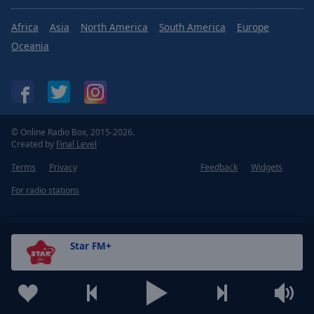
Africa
Asia
North America
South America
Europe
Oceania
© Online Radio Box, 2015-2026.
Created by
Final Level
Terms
Privacy
Feedback
Widgets
For radio stations
Star FM+