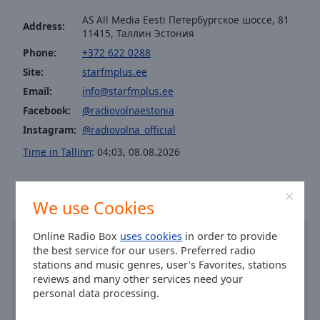
cancel
and
AS All Media Eesti Петербургское шоссе, 81
Address:
11415, Таллин Эстония
close
the
Phone:
+372 622 0288
window.
Site:
starfmplus.ee
Email:
info@starfmplus.ee
Text
Facebook:
@radiovolnaestonia
Color
Instagram:
@radiovolna_official
Time in Tallinn
:
04:03
,
08.08.2026
Opacity
Text
We use Cookies
Background
Color
Online Radio Box
uses cookies
in order to provide
the best service for our users. Preferred radio
stations and music genres, user's Favorites, stations
Opacity
reviews and many other services need your
personal data processing.
Caption