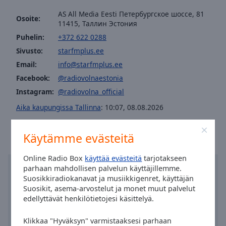
cancel
and
AS All Media Eesti Петербургское шоссе, 81
Osoite:
11415, Таллин Эстония
close
the
Puhelin:
+372 622 0288
window.
Sivusto:
starfmplus.ee
Email:
info@starfmplus.ee
Text
Facebook:
@radiovolnaestonia
Color
Instagram:
@radiovolna_official
Aika kaupungissa Tallinna
:
10:07
,
08.08.2026
Opacity
Käytämme evästeitä
Text
Background
Online Radio Box
käyttää evästeitä
tarjotakseen
Color
parhaan mahdollisen palvelun käyttäjillemme.
Suosikkiradiokanavat ja musiikkigenret, käyttäjän
Suosikit, asema-arvostelut ja monet muut palvelut
Opacity
edellyttävät henkilötietojesi käsittelyä.
Caption
Klikkaa "Hyväksyn" varmistaaksesi parhaan