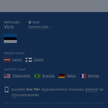
Nettiradio
Kieli:
Viro
Suomen kieli
Naapurimaat
Latvia
Suomi
Suositut maat
Yhdysvallat
Brasilia
Saksa
Ranska
Kuuntele
Star FM+
älypuhelimellasi ilmaiseksi
Android
- tai
iOS
-sovelluksella!