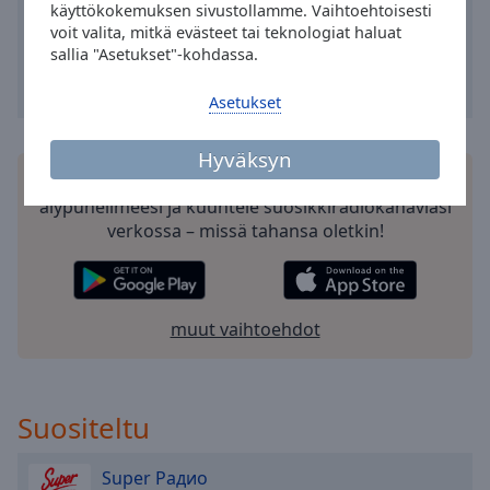
Area
käyttökokemuksen sivustollamme. Vaihtoehtoisesti
voit valita, mitkä evästeet tai teknologiat haluat
Background
sallia "Asetukset"-kohdassa.
Color
Asetukset
Opacity
Hyväksyn
Asenna ilmainen Online Radio Box
sovellus
Font
älypuhelimeesi ja kuuntele suosikkiradiokanaviasi
Size
verkossa – missä tahansa oletkin!
Text
Edge
Style
muut vaihtoehdot
Font
Family
Suositeltu
Super Радио
Reset