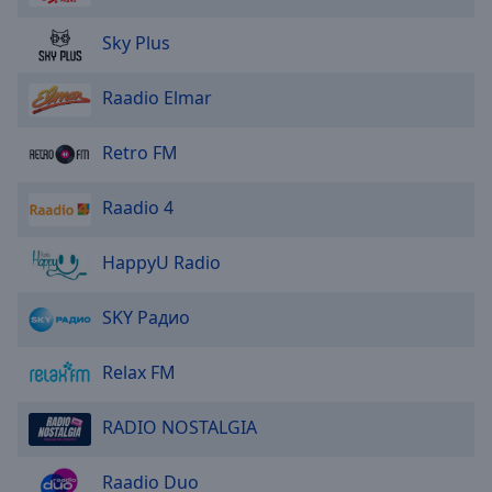
Done
Close
Sky Plus
Modal
Dialog
End
Raadio Elmar
of
dialog
Retro FM
window.
Raadio 4
HappyU Radio
SKY Радио
Relax FM
RADIO NOSTALGIA
Raadio Duo