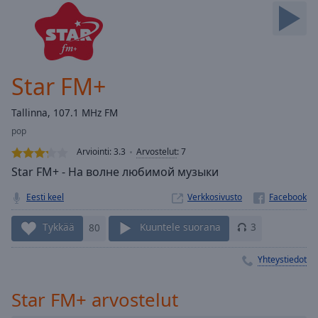
Skip
Forward
Mute
Current
Time
0:00
Star FM+
/
Duration
-:-
Tallinna, 107.1 MHz FM
Loaded
:
pop
0.00%
Stream
Arviointi:
3.3
Arvostelut
:
7
Type
LIVE
Star FM+ - На волне любимой музыки
Seek to
live,
Eesti keel
Verkkosivusto
currently
behind
live
LIVE
Tykkää
80
Kuuntele suorana
3
Remaining
Time
-
Yhteystiedot
-:-
Star FM+ arvostelut
1x