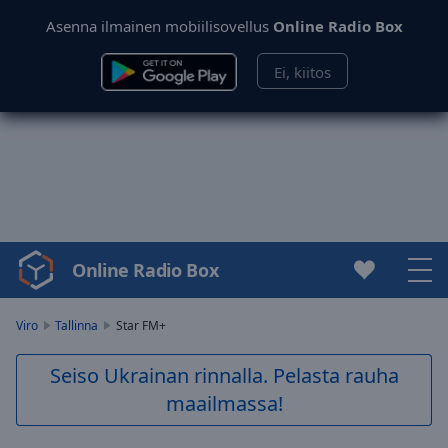
Asenna ilmainen mobiilisovellus
Online Radio Box
Ei, kiitos
Online Radio Box
Video
Player
is
Viro
Tallinna
Star FM+
loading.
Play
Seiso Ukrainan rinnalla. Pelasta rauha
Video
maailmassa!
Play
Skip
Backward