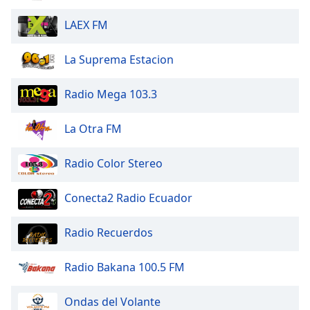
Opacity
LAEX FM
Caption
La Suprema Estacion
Area
Background
Radio Mega 103.3
Color
La Otra FM
Opacity
Radio Color Stereo
Font
Conecta2 Radio Ecuador
Size
Radio Recuerdos
Text
Edge
Radio Bakana 100.5 FM
Style
Ondas del Volante
Font