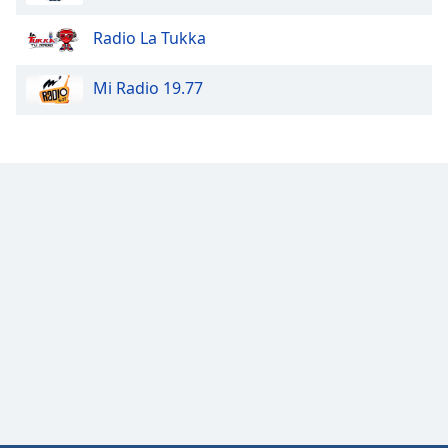
Family
Radio La Tukka
Reset
Mi Radio 19.77
Done
Close
Modal
Dialog
End
of
dialog
window.