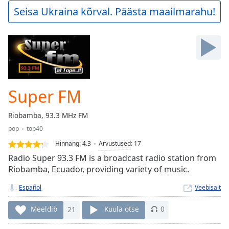
Play
Seisa Ukraina kõrval. Päästa maailmarahu!
Video
Play
Skip
Backward
Skip
Forward
Mute
Current
Super FM
Time
0:00
/
Riobamba, 93.3 MHz FM
Duration
-:-
pop
top40
Loaded
:
0.00%
Hinnang:
4.3
Arvustused
:
17
Stream
Radio Super 93.3 FM is a broadcast radio station from
Type
LIVE
Riobamba, Ecuador, providing variety of music.
Seek to
live,
Español
Veebisait
currently
behind
Meeldib
21
Kuula otse
0
live
LIVE
Remaining