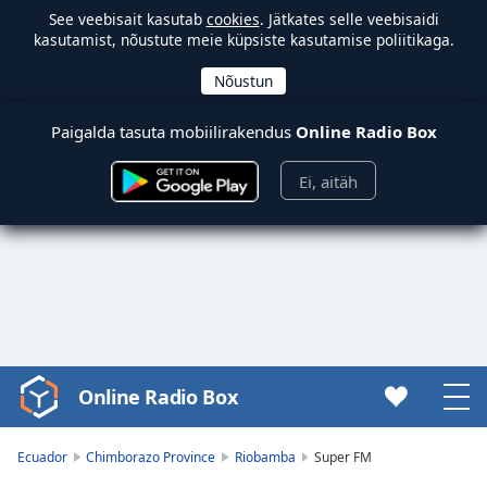
See veebisait kasutab
cookies
. Jätkates selle veebisaidi
kasutamist, nõustute meie küpsiste kasutamise poliitikaga.
Paigalda tasuta mobiilirakendus
Online Radio Box
Ei, aitäh
Online Radio Box
Video
Player
is
Ecuador
Chimborazo Province
Riobamba
Super FM
loading.