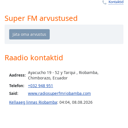
Time
-
Kontaktid
-:-
Super FM arvustused
1x
Playback
Rate
Chapters
Chapters
Raadio kontaktid
Descriptions
Ayacucho 19 - 52 y Tarqui , Riobamba,
Aadress:
descriptions
Chimborazo, Ecuador
off
,
Telefon:
+032 948 951
selected
Said:
www.radiosuperfmriobamba.com
Subtitles
Kellaaeg linnas Riobamba
:
04:04
,
08.08.2026
subtitles
settings
,
opens