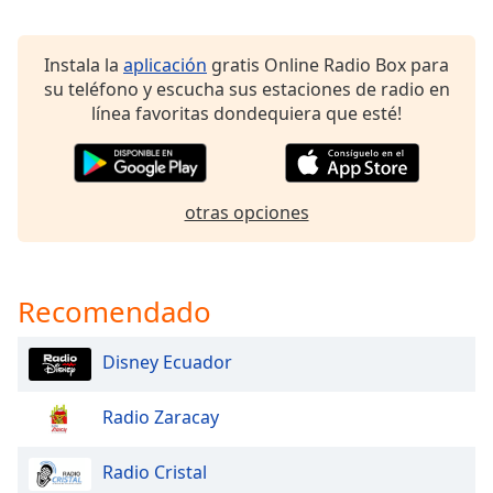
Opacity
Instala la
aplicación
gratis Online Radio Box para
su teléfono y escucha sus estaciones de radio en
Caption
línea favoritas dondequiera que esté!
Area
Background
Color
otras opciones
Opacity
Recomendado
Font
Size
Disney Ecuador
Text
Radio Zaracay
Edge
Style
Radio Cristal