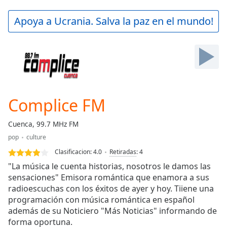
loading.
Play
Apoya a Ucrania. Salva la paz en el mundo!
Video
Play
Skip
Backward
Skip
Forward
Mute
Current
Complice FM
Time
0:00
/
Cuenca, 99.7 MHz FM
Duration
-:-
pop
culture
Loaded
:
0.00%
Clasificacion:
4.0
Retiradas
:
4
Stream
"La música le cuenta historias, nosotros le damos las
Type
LIVE
sensaciones" Emisora romántica que enamora a sus
radioescuchas con los éxitos de ayer y hoy. Tiiene una
Seek to
live,
programación con música romántica en español
currently
además de su Noticiero "Más Noticias" informando de
behind
live
LIVE
forma oportuna.