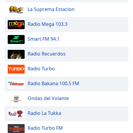
Font
La Suprema Estacion
Family
Radio Mega 103.3
Reset
Done
Smart FM 94.1
Close
Modal
Dialog
Radio Recuerdos
End
of
Radio Turbo
dialog
window.
Radio Bakana 100.5 FM
Ondas del Volante
Radio La Tukka
Radio Turbo FM