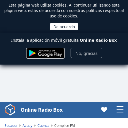
Esta página web utiliza
cookies
. Al continuar utilizando esta
página web, estás de acuerdo con nuestras políticas respecto al
uso de cookies.
Instala la aplicación móvil gratuita
Online Radio Box
No, gracias
Online Radio Box
Video
Player
is
Ecuador
Azuay
Cuenca
Complice FM