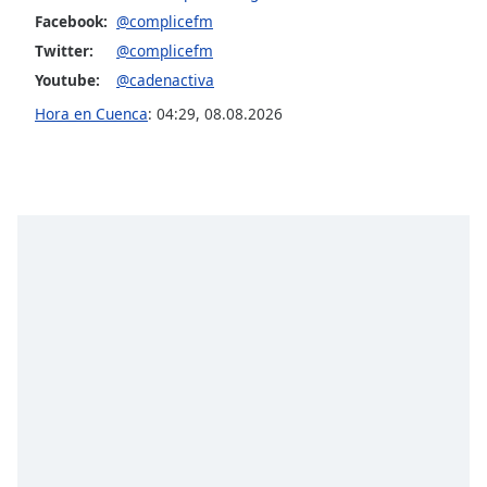
of
Facebook:
@complicefm
dialog
Twitter:
@complicefm
window.
Escape
Youtube:
@cadenactiva
will
Hora en Cuenca
:
04:29
,
08.08.2026
cancel
and
close
the
window.
Text
Color
Opacity
Text
Background
Color