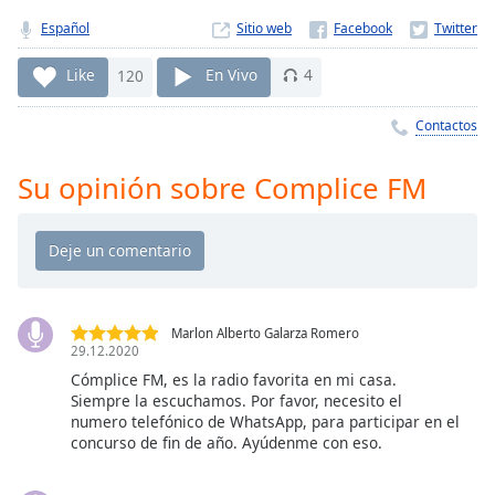
Remaining
Time
-
Español
Sitio web
-:-
Like
120
En Vivo
4
1x
Contactos
Playback
Rate
Su opinión sobre Complice FM
Chapters
Chapters
Descriptions
descriptions
Marlon Alberto Galarza Romero
off
,
29.12.2020
selected
Cómplice FM, es la radio favorita en mi casa.
Siempre la escuchamos. Por favor, necesito el
Subtitles
numero telefónico de WhatsApp, para participar en el
concurso de fin de año. Ayúdenme con eso.
subtitles
settings
,