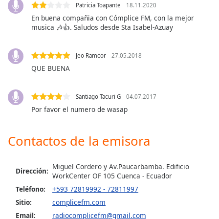
opens
Patricia Toapante
18.11.2020
subtitles
En buena compañia con Cómplice FM, con la mejor
settings
musica 🎶👍. Saludos desde Sta Isabel-Azuay
dialog
subtitles
off
,
Jeo Ramcor
27.05.2018
selected
QUE BUENA
Audio
Track
Santiago Tacuri G
04.07.2017
Por favor el numero de wasap
Picture-
in-
Picture
Contactos de la emisora
Fullscreen
This
is
Miguel Cordero y Av.Paucarbamba. Edificio
a
Dirección:
WorkCenter OF 105 Cuenca - Ecuador
modal
Teléfono:
+593 72819992 - 72811997
window.
Sitio:
complicefm.com
Beginning
Email:
radiocomplicefm@gmail.com