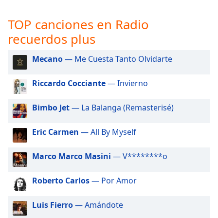
opens
subtitles
TOP canciones en Radio
settings
dialog
recuerdos plus
subtitles
off
,
Mecano
— Me Cuesta Tanto Olvidarte
selected
Riccardo Cocciante
— Invierno
Audio
Track
Bimbo Jet
— La Balanga (Remasterisé)
Picture-
in-
Picture
Eric Carmen
— All By Myself
Fullscreen
This
Marco Marco Masini
— V********o
is
a
modal
Roberto Carlos
— Por Amor
window.
Luis Fierro
— Amándote
Beginning