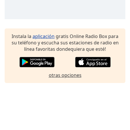
Font
Family
Reset
Instala la
aplicación
gratis Online Radio Box para
Done
su teléfono y escucha sus estaciones de radio en
Close
Modal
línea favoritas dondequiera que esté!
Dialog
End
of
dialog
otras opciones
window.