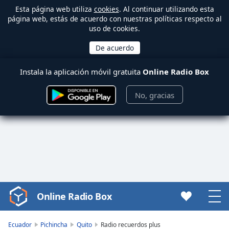
Esta página web utiliza
cookies
. Al continuar utilizando esta
página web, estás de acuerdo con nuestras políticas respecto al
uso de cookies.
Instala la aplicación móvil gratuita
Online Radio Box
No, gracias
Online Radio Box
Video
Player
is
Ecuador
Pichincha
Quito
Radio recuerdos plus