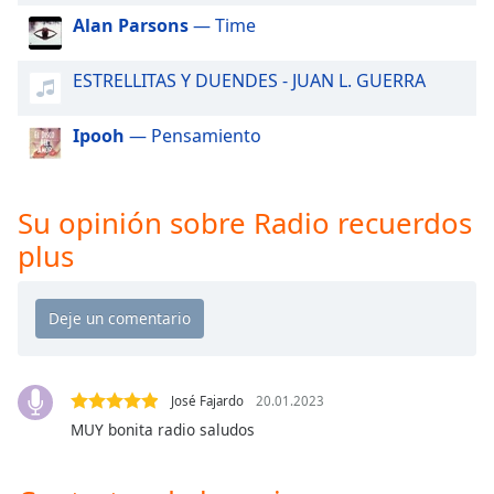
of
Alan Parsons
— Time
dialog
window.
ESTRELLITAS Y DUENDES - JUAN L. GUERRA
Escape
will
cancel
Ipooh
— Pensamiento
and
close
the
Su opinión sobre Radio recuerdos
window.
plus
Text
Color
Opacity
José Fajardo
20.01.2023
Text
MUY bonita radio saludos
Background
Color