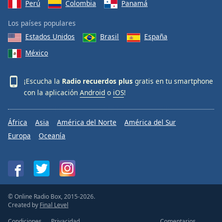
Perú
Colombia
Panamá
Los países populares
Estados Unidos
Brasil
España
México
¡Escucha la
Radio recuerdos plus
gratis en tu smartphone
con la aplicación
Android
o
iOS
!
África
Asia
América del Norte
América del Sur
Europa
Oceanía
© Online Radio Box, 2015-2026.
Created by
Final Level
Condiciones
Privacidad
Comentarios