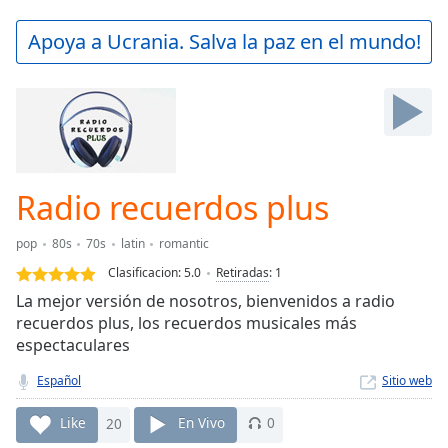
loading.
Play
Apoya a Ucrania. Salva la paz en el mundo!
Video
Play
Skip
Backward
Skip
Forward
Mute
Current
Radio recuerdos plus
Time
0:00
/
pop
80s
70s
latin
romantic
Duration
-:-
Clasificacion:
5.0
Retiradas
:
1
Loaded
:
La mejor versión de nosotros, bienvenidos a radio
0.00%
recuerdos plus, los recuerdos musicales más
Stream
espectaculares
Type
LIVE
Seek to
Español
Sitio web
live,
currently
behind
Like
20
En Vivo
0
live
LIVE