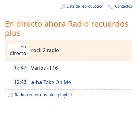
Remaining
Lista de reproducción
Contactos
Time
-
-:-
En directo ahora Radio recuerdos
1x
plus
Playback
Rate
En
rock 2 radio
Chapters
directo
Chapters
12:47
Varios - F16
Descriptions
12:43
a-ha
Take On Me
descriptions
off
,
Radio recuerdos plus playlist
selected
Subtitles
subtitles
settings
,