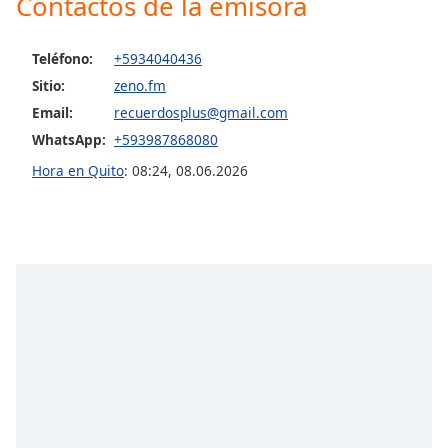
Contactos de la emisora
Opacity
Teléfono:
+5934040436
Sitio:
zeno.fm
Caption
Email:
recuerdosplus@gmail.com
Area
WhatsApp:
+593987868080
Background
Color
Hora en Quito
:
08:24
,
08.06.2026
Opacity
Font
Size
Text
Edge
Style