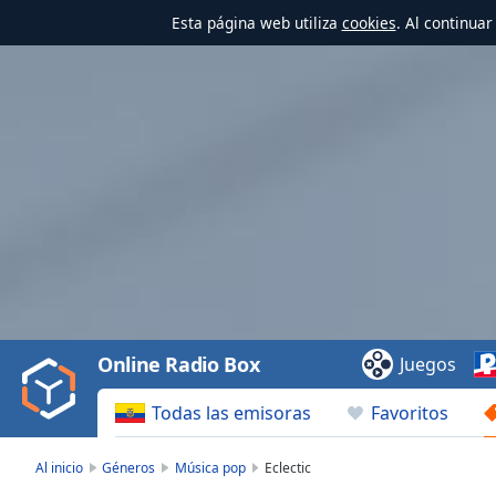
Esta página web utiliza
cookies
. Al continua
Video
Player
is
loading.
Play
Video
Online Radio Box
Juegos
Play
Skip
Todas las emisoras
Favoritos
Backward
Skip
Forward
Al inicio
Géneros
Música pop
Eclectic
Mute