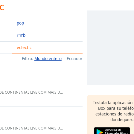
c
pop
r'n'b
eclectic
Filtro:
Mundo entero
Ecuador
 RÁDIOS INTERLIGADAS NOSSO WHATSAPP 5511910270654 DEUS ABENÇOE
Instala la aplicación
Box para su teléf
estaciones de radio
dondequiera
 RÁDIOS INTERLIGADAS NOSSO WHATSAPP 5511910270654 DEUS ABENÇOE