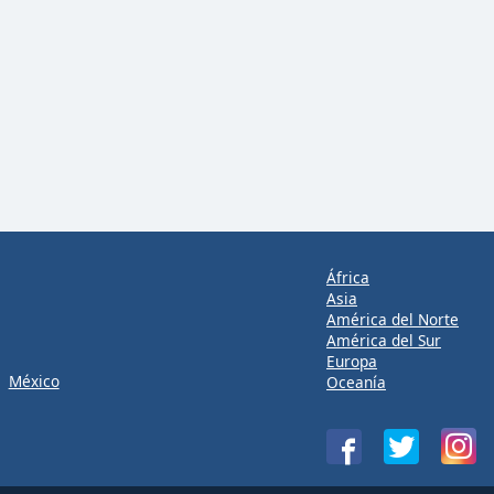
África
Asia
América del Norte
América del Sur
Europa
México
Oceanía