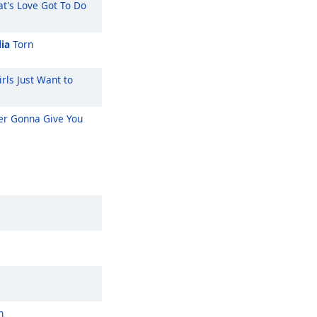
t's Love Got To Do
ia
Torn
rls Just Want to
r Gonna Give You
n