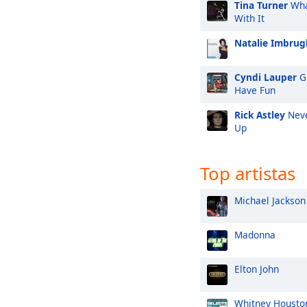
Tina Turner
Wha
With It
Natalie Imbrugl
Cyndi Lauper
Gi
Have Fun
Rick Astley
Neve
Up
Top artistas
Michael Jackson
Madonna
Elton John
Whitney Housto