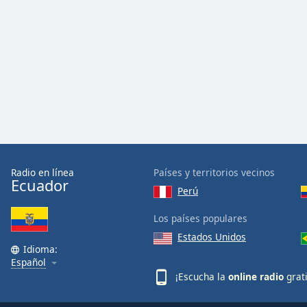
Color
Opacity
Font
Size
Text
Edge
Style
Radio en línea
Países y territorios vecinos
Ecuador
Perú
Font
Los países populares
Family
Estados Unidos
Idioma:
Español
Reset
¡Escucha la
online radio
grat
Done
Close
Modal