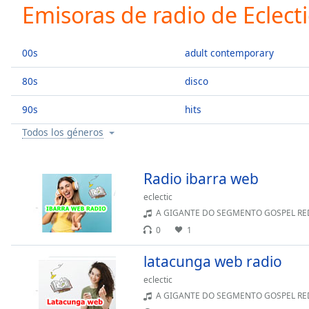
Current
Emisoras de radio de Eclecti
Time
0:00
/
Duration
-:-
00s
adult contemporary
Loaded
:
0.00%
80s
disco
0:00
90s
hits
Stream
Type
LIVE
Todos los géneros
Seek to
live,
currently
behind
Radio ibarra web
live
LIVE
Remaining
eclectic
Time
-
A GIGANTE DO SEGMENTO GOSPEL REDE CONTINENTAL LIVE COM MAIS DE 1.577
-:-
0
1
1x
latacunga web radio
Playback
eclectic
Rate
A GIGANTE DO SEGMENTO GOSPEL REDE CONTINENTAL LIVE COM MAIS DE 1.577