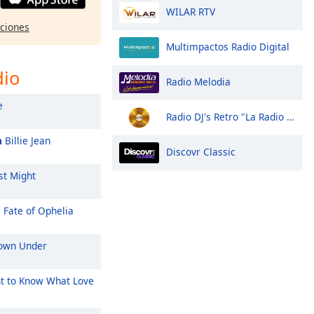
WILAR RTV
pciones
Multimpactos Radio Digital
dio
Radio Melodia
e
Radio DJ's Retro "La Radio Retro"
n
Billie Jean
Discovr Classic
st Might
 Fate of Ophelia
wn Under
t to Know What Love