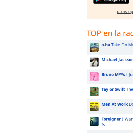
otras o
TOP en la ra
a-ha
Take On M
Michael Jackso
Bruno M**s
I Ju
Taylor Swift
The
Men At Work
Do
Foreigner
I Wan
Is