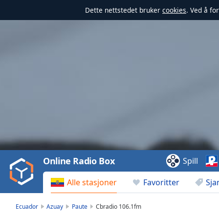
Dette nettstedet bruker
cookies
. Ved å fo
Video
Player
is
loading.
Play
Video
Online Radio Box
Spill
Play
Skip
Alle stasjoner
Favoritter
Sja
Backward
Skip
Forward
Ecuador
Azuay
Paute
Cbradio 106.1fm
Mute