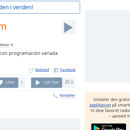
den i verden!
fm
elser
:
0
o con programación variada
Nettsted
Liker
1
Lytt live
0
Kontakter
Installer den grati
applikasjon
på smartt
til dine favoritt rad
– uansett h