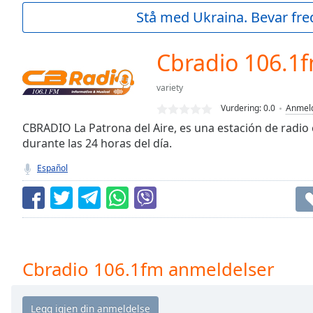
Current
Stå med Ukraina. Bevar fre
Time
0:00
/
Duration
-:-
Cbradio 106.1
Loaded
:
0.00%
variety
0:00
Vurdering:
0.0
Anmeld
Stream
Type
CBRADIO La Patrona del Aire, es una estación de radi
LIVE
durante las 24 horas del día.
Seek to
live,
currently
Español
behind
live
LIVE
Remaining
Time
-
-:-
1x
Cbradio 106.1fm anmeldelser
Playback
Rate