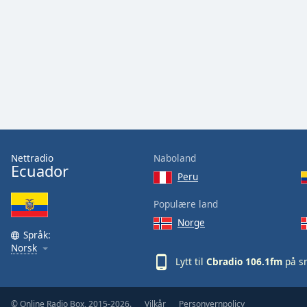
Audio
Track
Picture-
in-
Picture
Fullscreen
This
is
a
modal
window.
Nettradio
Naboland
Ecuador
Peru
Beginning
of
Populære land
dialog
Norge
window.
Språk:
Escape
Norsk
will
Lytt til
Cbradio 106.1fm
på sm
cancel
and
© Online Radio Box, 2015-2026.
Vilkår
Personvernpolicy
close