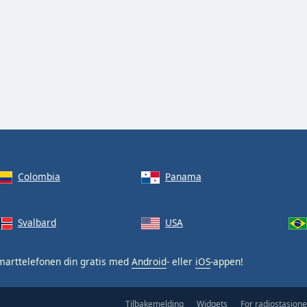
Colombia
Panama
Svalbard
USA
arttelefonen din gratis med
Android
- eller
iOS
-appen!
Tilbakemelding
Widgets
For radiostasjone