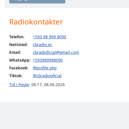
Chapters
Chapters
Radiokontakter
Descriptions
descriptions
Telefon:
+593 98 999 8090
off
,
Nettsted:
cbradio.ec
selected
Email:
cbradioficial@gmail.com
Subtitles
WhatsApp:
+593989998090
Facebook:
@profile.php
subtitles
settings
,
Tiktok:
@cbradiooficial
opens
Tid i Paute
:
06:17
,
08.06.2026
subtitles
settings
dialog
subtitles
off
,
selected