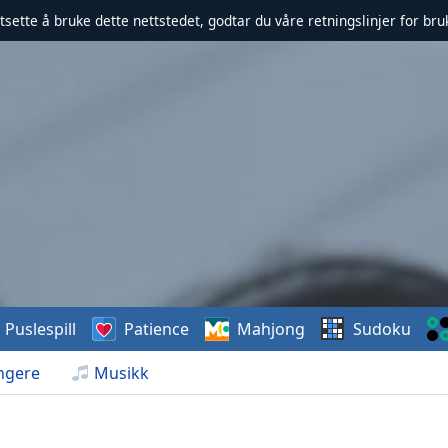
rtsette å bruke dette nettstedet, godtar du våre retningslinjer for br
Puslespill
Patience
Mahjong
Sudoku
ngere
Musikk