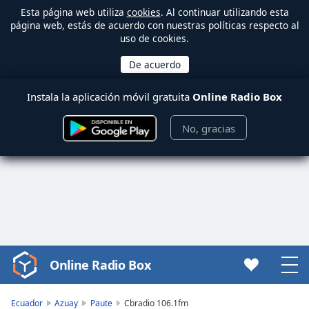
Esta página web utiliza
cookies
. Al continuar utilizando esta
página web, estás de acuerdo con nuestras políticas respecto al
uso de cookies.
Instala la aplicación móvil gratuita
Online Radio Box
No, gracias
Online Radio Box
Video
Player
is
Ecuador
Azuay
Paute
Cbradio 106.1fm