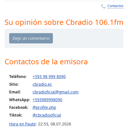
Remaining
Contactos
Time
-
-:-
Su opinión sobre Cbradio 106.1fm
1x
Playback
Rate
Chapters
Chapters
Contactos de la emisora
Descriptions
Teléfono:
+593 98 999 8090
descriptions
Sitio:
cbradio.ec
off
,
Email:
cbradioficial@gmail.com
selected
WhatsApp:
+593989998090
Subtitles
Facebook:
@profile.php
Tiktok:
@cbradiooficial
subtitles
settings
,
Hora en Paute
:
22:53
,
08.07.2026