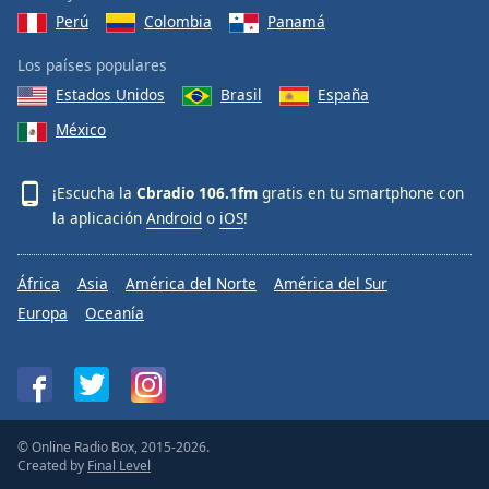
Perú
Colombia
Panamá
Los países populares
Estados Unidos
Brasil
España
México
¡Escucha la
Cbradio 106.1fm
gratis en tu smartphone con
la aplicación
Android
o
iOS
!
África
Asia
América del Norte
América del Sur
Europa
Oceanía
© Online Radio Box, 2015-2026.
Created by
Final Level