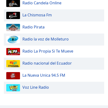
Radio Candela Online
Opacity
La Chismosa Fm
Caption
Radio Pirata
Area
Background
Radio la voz de Molleturo
Color
Radio La Propia Si Te Mueve
Opacity
Radio nacional del Ecuador
Font
Size
La Nueva Unica 94.5 FM
Voz Line Radio
Text
Edge
Style