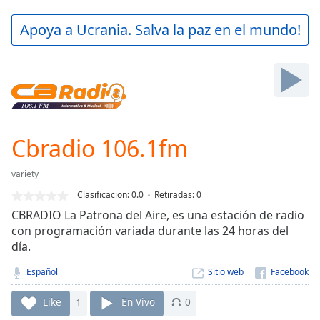
loading.
Play
Apoya a Ucrania. Salva la paz en el mundo!
Video
Play
Skip
Backward
Skip
Forward
Mute
Current
Cbradio 106.1fm
Time
0:00
/
variety
Duration
-:-
Clasificacion:
0.0
Retiradas
:
0
Loaded
:
CBRADIO La Patrona del Aire, es una estación de radio
0.00%
con programación variada durante las 24 horas del
Stream
día.
Type
LIVE
Seek to
Español
Sitio web
live,
currently
behind
Like
1
En Vivo
0
live
LIVE