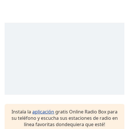
opens
subtitles
settings
dialog
subtitles
off
,
selected
Audio
Track
Picture-
in-
Picture
Fullscreen
This
is
a
modal
Instala la
aplicación
gratis Online Radio Box para
window.
su teléfono y escucha sus estaciones de radio en
línea favoritas dondequiera que esté!
Beginning