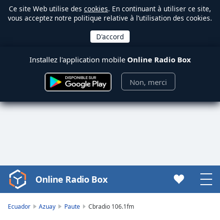
Ce site Web utilise des
cookies
. En continuant à utiliser ce site,
vous acceptez notre politique relative à l’utilisation des cookies.
Installez l'application mobile
Online Radio Box
Non, merci
Online Radio Box
Video
Player
is
Ecuador
Azuay
Paute
Cbradio 106.1fm
loading.