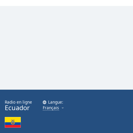
Family
Reset
Done
Close
Modal
Dialog
End
of
dialog
window.
Radio en ligne
Langue:
Ecuador
Français