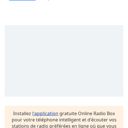
subtitles
settings
dialog
subtitles
off
,
selected
Audio
Track
Picture-
in-
Picture
Fullscreen
This
is
a
modal
window.
Installez
l'application
gratuite Online Radio Box
Beginning
pour votre téléphone intelligent et d'écouter vos
of
stations de radio préférées en ligne où que vous