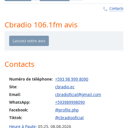
Time
-
-:-
Contacts
1x
Cbradio 106.1fm avis
Playback
Rate
Chapters
Chapters
Contacts
Descriptions
descriptions
Numéro de téléphone:
+593 98 999 8090
off
,
Site:
cbradio.ec
selected
Email:
cbradioficial@gmail.com
Subtitles
WhatsApp:
+593989998090
subtitles
Facebook:
@profile.php
settings
,
Tiktok:
@cbradiooficial
opens
Heure à Paute
:
05:25
,
08.08.2026