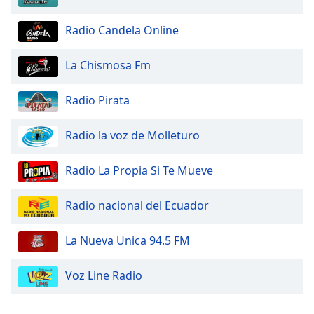
Opacity
Radio Candela Online
Caption
La Chismosa Fm
Area
Background
Radio Pirata
Color
Radio la voz de Molleturo
Opacity
Radio La Propia Si Te Mueve
Font
Size
Radio nacional del Ecuador
La Nueva Unica 94.5 FM
Text
Edge
Style
Voz Line Radio
Font