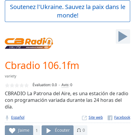
Play
Soutenez l'Ukraine. Sauvez la paix dans le
Video
monde!
Play
Skip
Backward
Skip
Forward
Mute
Current
Time
0:00
Cbradio 106.1fm
/
Duration
-:-
variety
Loaded
:
0.00%
Évaluation:
0.0
Avis
:
0
Stream
CBRADIO La Patrona del Aire, es una estación de radio
Type
LIVE
con programación variada durante las 24 horas del
Seek to
día.
live,
currently
Español
Site web
behind
live
LIVE
Remaining
J’aime
1
Écouter
0