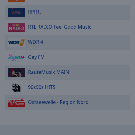
RPR1.
RTL RADIO Feel Good Music
WDR 4
Gay FM
RauteMusik MAIN
90s90s HITS
Ostseewelle - Region Nord