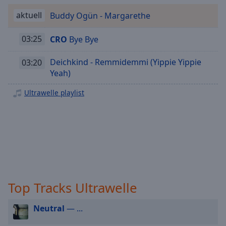
Playback
aktuell
Buddy Ogün - Margarethe
Rate
Chapters
03:25
CRO
Bye Bye
Chapters
Deichkind - Remmidemmi (Yippie Yippie
03:20
Yeah)
Descriptions
Ultrawelle playlist
descriptions
off
,
selected
Subtitles
subtitles
settings
,
opens
Top Tracks Ultrawelle
subtitles
settings
Neutral
— ...
dialog
subtitles