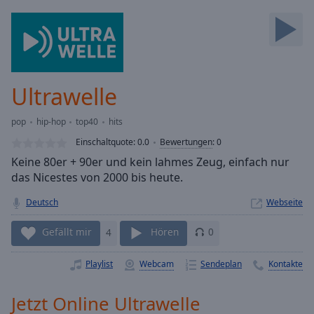
Backward
Skip
Forward
Mute
Current
Time
0:00
Ultrawelle
/
Duration
-:-
pop
hip-hop
top40
hits
Loaded
:
0.00%
Einschaltquote:
0.0
Bewertungen
:
0
Stream
Keine 80er + 90er und kein lahmes Zeug, einfach nur
Type
LIVE
das Nicestes von 2000 bis heute.
Seek to
live,
Deutsch
Webseite
currently
behind
Gefällt mir
4
Hören
0
live
LIVE
Remaining
Time
-
Playlist
Webcam
Sendeplan
Kontakte
-:-
Jetzt Online Ultrawelle
1x