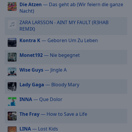
off
,
Die Atzen
— Das geht ab (Wir feiern die ganze
selected
Nacht)
ZARA LARSSON - AINT MY FAULT (R3HAB
Audio
Track
REMIX)
Picture-
Kontra K
— Geboren Um Zu Leben
in-
Picture
Fullscreen
Monet192
— Nie begegnet
This
is
Wise Guys
— Jingle A
a
modal
Lady Gaga
— Bloody Mary
window.
Beginning
INNA
— Que Dolor
of
dialog
The Fray
— How to Save a Life
window.
Escape
LINA
— Lost Kids
will