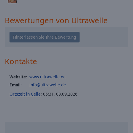
cancel
and
Bewertungen von Ultrawelle
close
the
window.
Text
Color
Kontakte
Opacity
Website:
www.ultrawelle.de
Email:
info@ultrawelle.de
Text
Background
Ortszeit in Celle
:
05:31
,
08.09.2026
Color
Opacity