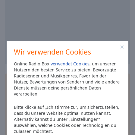
Caption
Area
Background
Color
Opacity
Wir verwenden Cookies
Font
Size
Online Radio Box
verwendet Cookies
, um unseren
Nutzern den besten Service zu bieten. Bevorzugte
Radiosender und Musikgenres, Favoriten der
Text
Installieren Sie gratis
Gratisapp
auf Ihrem
Nutzer, Bewertungen von Sendern und viele andere
Edge
Dienste müssen deine persönlichen Daten
Smartphone die Online Radio Box-App und hören
Style
verarbeiten.
Sie Ihr Lieblingsradio online an, wo Sie immer
wollen.
Bitte klicke auf „Ich stimme zu“, um sicherzustellen,
Font
dass du unsere Website optimal nutzen kannst.
Family
Alternativ kannst du unter „Einstellungen“
auswählen, welche Cookies oder Technologien du
andere Optionen
zulassen möchtest.