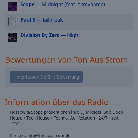
Scope
— Midnight (feat. Ykmyname)
cancel
and
Paul S
— Jailbreak
close
the
window.
Division By Zero
— Night
Text
Color
Bewertungen von Ton Aus Strom
Opacity
Text
Background
Information über das Radio
Color
Hossow & Scope präsentieren ihre DJ-Mixsets. Stil: Deep-
House / Tech-House / Techno. Auf Rotation - 24/7 - seit
Opacity
1999.
Kontakt: info@tonausstrom.de