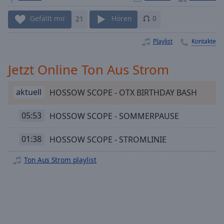
Playback
Rate
Gefällt mir
21
Hören
0
Chapters
Playlist
Kontakte
Chapters
Jetzt Online Ton Aus Strom
Descriptions
aktuell
HOSSOW SCOPE - OTX BIRTHDAY BASH
descriptions
off
,
selected
05:53
HOSSOW SCOPE - SOMMERPAUSE
Subtitles
01:38
HOSSOW SCOPE - STROMLINIE
subtitles
Ton Aus Strom playlist
settings
,
opens
subtitles
settings
dialog
subtitles