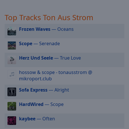
off
,
selected
Top Tracks Ton Aus Strom
Audio
Track
Frozen Waves
— Oceans
Picture-
in-
Scope
— Serenade
Picture
Fullscreen
Herz Und Seele
— True Love
This
is
a
hossow & scope - tonausstrom @
modal
mikroport.club
window.
Sofa Express
— Alright
Beginning
of
HardWired
— Scope
dialog
window.
kaybee
— Often
Escape
will