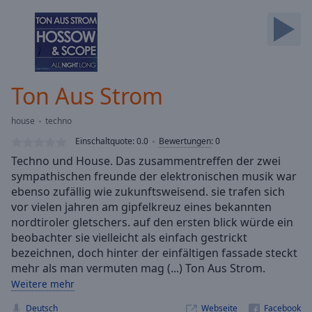
Backward
Skip
Forward
Mute
Current
Time
0:00
Ton Aus Strom
/
Duration
-:-
house
techno
Loaded
:
0.00%
Einschaltquote:
0.0
Bewertungen
:
0
Stream
Techno und House. Das zusammentreffen der zwei
Type
LIVE
sympathischen freunde der elektronischen musik war
Seek to
ebenso zufällig wie zukunftsweisend. sie trafen sich
live,
vor vielen jahren am gipfelkreuz eines bekannten
currently
nordtiroler gletschers. auf den ersten blick würde ein
behind
live
LIVE
beobachter sie vielleicht als einfach gestrickt
Remaining
bezeichnen, doch hinter der einfältigen fassade steckt
Time
-
mehr als man vermuten mag (...) Ton Aus Strom.
-:-
Weitere mehr
1x
Deutsch
Webseite