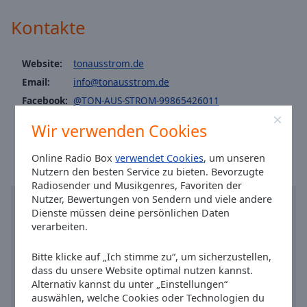
Caption
Area
Kontakte
Background
Color
Website:
tonausstrom.de
Email:
info@tonausstrom.de
Opacity
Facebook:
@TON-AUS-STROM-99865426011
Ortszeit in Krefeld
:
13:12
,
08.09.2026
Wir verwenden Cookies
Font
Size
Online Radio Box
verwendet Cookies
, um unseren
Nutzern den besten Service zu bieten. Bevorzugte
Text
Radiosender und Musikgenres, Favoriten der
Edge
Nutzer, Bewertungen von Sendern und viele andere
Style
Dienste müssen deine persönlichen Daten
verarbeiten.
Font
Bitte klicke auf „Ich stimme zu“, um sicherzustellen,
Family
dass du unsere Website optimal nutzen kannst.
Alternativ kannst du unter „Einstellungen“
auswählen, welche Cookies oder Technologien du