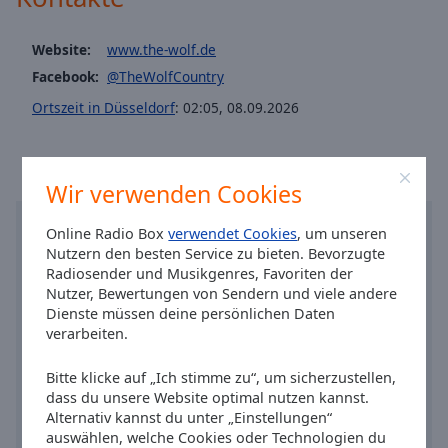
Caption
Area
Background
Website:
www.the-wolf.de
Color
Facebook:
@TheWolfCountry
Ortszeit in Düsseldorf
:
02:05
,
08.09.2026
Opacity
Font
Wir verwenden Cookies
Size
Online Radio Box
verwendet Cookies
, um unseren
Nutzern den besten Service zu bieten. Bevorzugte
Text
Radiosender und Musikgenres, Favoriten der
Edge
Nutzer, Bewertungen von Sendern und viele andere
Style
Dienste müssen deine persönlichen Daten
verarbeiten.
Font
Bitte klicke auf „Ich stimme zu“, um sicherzustellen,
Family
dass du unsere Website optimal nutzen kannst.
Alternativ kannst du unter „Einstellungen“
auswählen, welche Cookies oder Technologien du