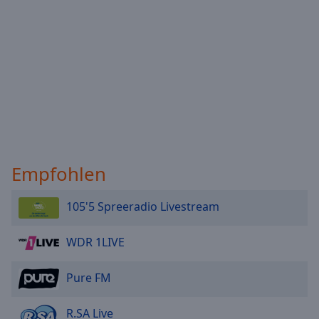
Empfohlen
105'5 Spreeradio Livestream
WDR 1LIVE
Pure FM
R.SA Live