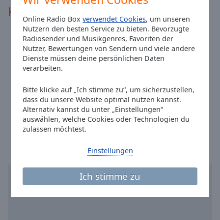
Reset
Kontakte
Done
Online Radio Box
verwendet Cookies
, um unseren
Close
Nutzern den besten Service zu bieten. Bevorzugte
Modal
Adresse:
Hafenstraße 49 D-68159 Mannheim
Radiosender und Musikgenres, Favoriten der
Dialog
End
Nutzer, Bewertungen von Sendern und viele andere
Telefon:
+49 621 18 19 10
Dienste müssen deine persönlichen Daten
of
Website:
www.sunshine-live.de
verarbeiten.
dialog
Email:
technik@sunshine-live.de
window.
Bitte klicke auf „Ich stimme zu“, um sicherzustellen,
Facebook:
@radiosunshinelive
dass du unsere Website optimal nutzen kannst.
Youtube:
@radiosunshinelive
Alternativ kannst du unter „Einstellungen“
Ortszeit in Mannheim
:
01:00
,
08.07.2026
auswählen, welche Cookies oder Technologien du
zulassen möchtest.
Einstellungen
Ich stimme zu