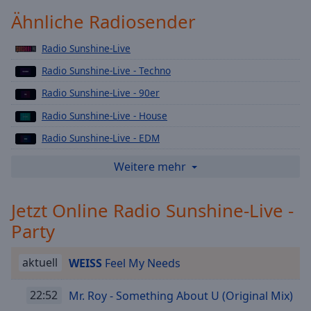
Playback
Ähnliche Radiosender
Rate
Radio Sunshine-Live
Chapters
Radio Sunshine-Live - Techno
Chapters
Radio Sunshine-Live - 90er
Descriptions
Radio Sunshine-Live - House
descriptions
Radio Sunshine-Live - EDM
off
,
selected
Radio Sunshine-Live - Drum ’n’ Bass
Weitere mehr
Radio Sunshine-Live - Classics
Subtitles
Jetzt Online Radio Sunshine-Live -
Radio Sunshine-Live - Festival
subtitles
Party
settings
,
Radio Sunshine-Live - Lounge
opens
Radio Sunshine-Live - Trance
subtitles
aktuell
WEISS
Feel My Needs
settings
Radio Sunshine-Live - Gaming
dialog
22:52
Mr. Roy - Something About U (Original Mix)
Radio Sunshine-Live - Bunker
subtitles