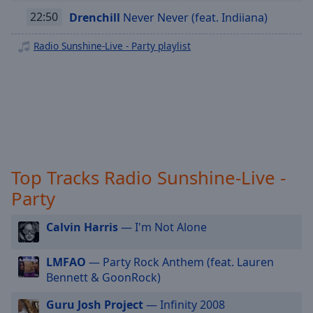
Radio Sunshine-Live - Remix
off
,
22:50
Drenchill
Never Never (feat. Indiiana)
selected
Radio Sunshine-Live - Workout
Radio Sunshine-Live - Party playlist
Radio Sunshine-Live - Ibiza
Audio
Track
Radio Sunshine-Live - 20er Jahre
Picture-
Radio Sunshine-Live - Chillout
in-
Picture
Radio Sunshine - Live - Die 80er
Fullscreen
This
Radio Sunshine-Live - Charts
is
Radio Sunshine-Live - Clubsound Berlin
a
Top Tracks Radio Sunshine-Live -
modal
Radio Sunshine-Live - Tech House
Party
window.
Radio Sunshine-Live - 90s Anthems
Calvin Harris
— I'm Not Alone
Radio Sunshine-Live - Summer Beats
Beginning
of
Radio Sunshine-Live - Afterhour
LMFAO
— Party Rock Anthem (feat. Lauren
dialog
Bennett & GoonRock)
Radio Sunshine-Live - Mix Mission
window.
Escape
Radio Sunshine-Vocal & Classic House
Guru Josh Project
— Infinity 2008
will