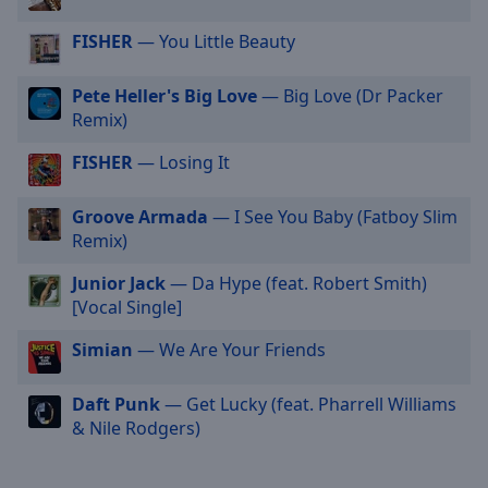
Radio Sunshine-2000er
cancel
FISHER
— You Little Beauty
and
Radio Sunshine-Eurodance
close
Radio Sunshine-Female Power
the
Pete Heller's Big Love
— Big Love (Dr Packer
window.
Remix)
Radio Sunshine-Focus
Radio Sunshine-Future Bass
FISHER
— Losing It
Text
Color
Radio Sunshine-I Am Raving
Groove Armada
— I See You Baby (Fatboy Slim
Radio Sunshine-Melodic Techno
Remix)
Opacity
Radio Sunshine-New Music
Junior Jack
— Da Hype (feat. Robert Smith)
Radio Sunshine-Relax
[Vocal Single]
Text
Radio Sunshine-Live & Pride
Background
Simian
— We Are Your Friends
Color
Radio Sunshine-Tropical House
Daft Punk
— Get Lucky (feat. Pharrell Williams
Radio Sunshine-Peaceful Beats
& Nile Rodgers)
Opacity
Radio Sunshine-Live - Melodic Beats
Radio Sunshine-Live - Blue