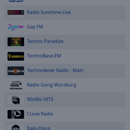
Radio Sunshine-Live
Gay FM
Techno Paradize
TechnoBase.FM
Techno4ever Radio - Main
Radio Gong Würzburg
90s90s HITS
I Love Radio
Italo-Disco