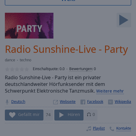
Backward
Skip
Forward
Mute
Current
Time
0:00
/
Radio Sunshine-Live - Party
Duration
-:-
Loaded
:
dance
techno
0.00%
Stream
Einschaltquote:
0.0
Bewertungen
:
0
Type
LIVE
Radio Sunshine-Live - Party ist ein privater
Seek to
deutschlandweiter Hörfunksender mit dem
live,
Schwerpunkt Elektronische Tanzmusik.
Weitere mehr
currently
behind
live
LIVE
Deutsch
Webseite
Remaining
Time
-
Gefällt mir
74
Hören
0
-:-
Playlist
Kontakte
1x