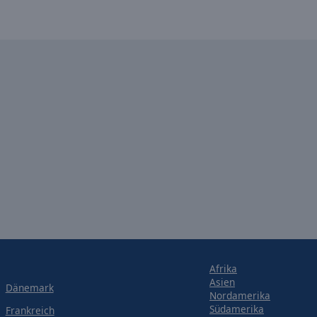
Afrika
Asien
Dänemark
Nordamerika
Südamerika
Frankreich