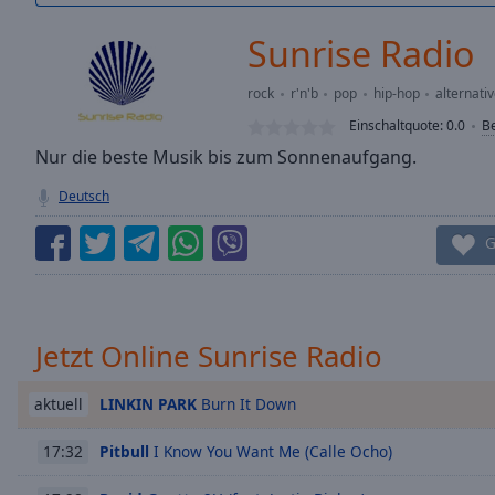
/
Duration
-:-
Sunrise Radio
Loaded
:
0.00%
rock
r'n'b
pop
hip-hop
alternati
0:00
Einschaltquote:
0.0
B
Stream
Type
Nur die beste Musik bis zum Sonnenaufgang.
LIVE
Seek to
Deutsch
live,
currently
behind
G
live
LIVE
Remaining
Time
-
-:-
Jetzt Online Sunrise Radio
1x
Playback
LINKIN PARK
Burn It Down
aktuell
Rate
Pitbull
I Know You Want Me (Calle Ocho)
17:32
Chapters