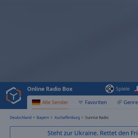
Video
Player
is
loading.
Play
Video
Online Radio Box
Spiele
Play
Skip
Alle Sender
Favoriten
Genre
Backward
Skip
Forward
Deutschland
Bayern
Aschaffenburg
Sunrise Radio
Mute
Current
Steht zur Ukraine. Rettet den Fr
Time
0:00