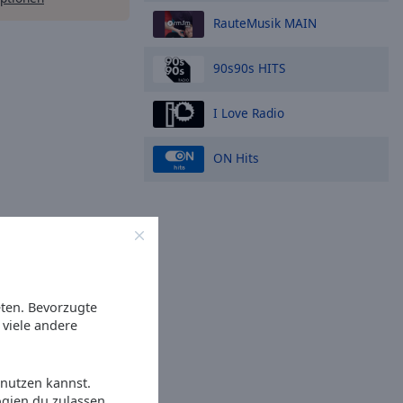
RauteMusik MAIN
90s90s HITS
I Love Radio
ON Hits
eten. Bevorzugte
viele andere
 nutzen kannst.
ogien du zulassen