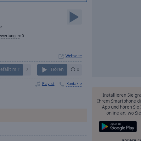
ve
ewertungen
:
0
Webseite
efällt mir
7
Hören
0
Playlist
Kontakte
Installieren Sie gr
Ihrem Smartphone di
App und hören Sie 
online an, wo Si
andere O