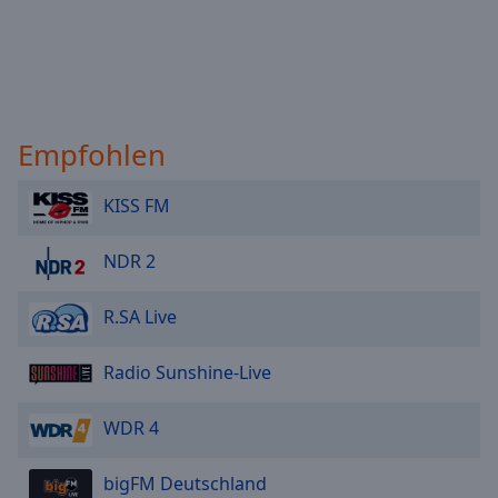
Empfohlen
KISS FM
NDR 2
R.SA Live
Radio Sunshine-Live
WDR 4
bigFM Deutschland