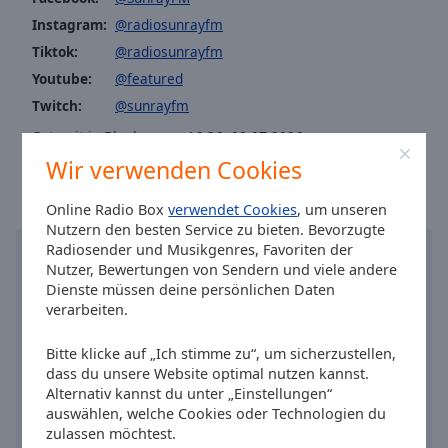
Caption
Instagram:
@radiosunrayfm
Area
Background
Tiktok:
@radiosunrayfm
Color
Youtube:
@featured
Twitch:
@sunrayfm
Opacity
Ortszeit in Blaubeuren
:
16:36
,
08.07.2026
Wir verwenden Cookies
Font
Size
Online Radio Box
verwendet Cookies
, um unseren
Nutzern den besten Service zu bieten. Bevorzugte
Radiosender und Musikgenres, Favoriten der
Text
Nutzer, Bewertungen von Sendern und viele andere
Edge
Dienste müssen deine persönlichen Daten
Style
verarbeiten.
Bitte klicke auf „Ich stimme zu“, um sicherzustellen,
Font
dass du unsere Website optimal nutzen kannst.
Family
Alternativ kannst du unter „Einstellungen“
auswählen, welche Cookies oder Technologien du
zulassen möchtest.