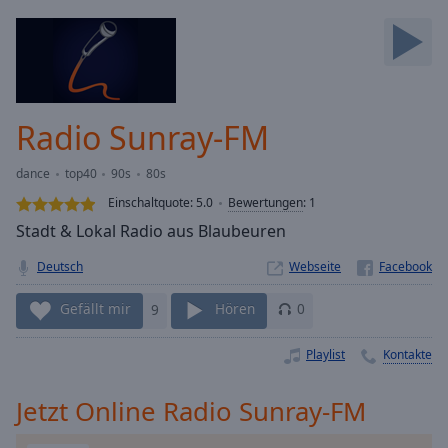
Backward
Skip
Forward
Mute
Current
Time
0:00
Radio Sunray-FM
/
Duration
-:-
dance
top40
90s
80s
Loaded
:
0.00%
Einschaltquote:
5.0
Bewertungen
:
1
Stream
Stadt & Lokal Radio aus Blaubeuren
Type
LIVE
Deutsch
Webseite
Seek to
live,
currently
Gefällt mir
9
Hören
0
behind
live
LIVE
Remaining
Playlist
Kontakte
Time
-
-:-
Jetzt Online Radio Sunray-FM
1x