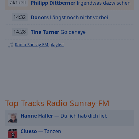
aktuell
Philipp Dittberner
Irgendwas dazwischen
Playback
Rate
14:32
Donots
Längst noch nicht vorbei
Chapters
14:28
Tina Turner
Goldeneye
Chapters
Radio Sunray-FM playlist
Descriptions
descriptions
off
,
selected
Subtitles
subtitles
Top Tracks Radio Sunray-FM
settings
,
opens
subtitles
Hanne Haller
— Du, ich hab dich lieb
settings
dialog
Clueso
— Tanzen
subtitles