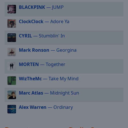
off
,
BLACKPINK
— JUMP
selected
ClockClock
— Adore Ya
Audio
Track
CYRIL
— Stumblin' In
Picture-
in-
Picture
Mark Ronson
— Georgina
Fullscreen
This
is
MORTEN
— Together
a
modal
WizTheMc
— Take My Mind
window.
Marc Atlas
— Midnight Sun
Beginning
of
Alex Warren
— Ordinary
dialog
window.
Escape
will