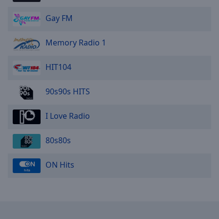
Gay FM
Memory Radio 1
HIT104
90s90s HITS
I Love Radio
80s80s
ON Hits