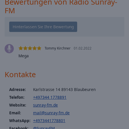
Bewertungen von Radio Sunray-
cancel
FM
and
close
the
window.
Text
Tommy Kirchner
01.02.2022
Color
Mega
Opacity
Kontakte
Text
Adresse:
Karlstrasse 14 89143 Blaubeuren
Background
Color
Telefon:
+497344 1778891
Website:
sunray-fm.de
Email:
mail@sunray-fm.de
Opacity
WhatsApp:
+4973441778801
Facebook:
@SunrayFM